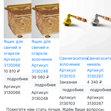
Ящик для
Ящик для
свечей и
свечей и
огарков
огарков
Свечегаситель
Свечегасит
Артикул:
золочение
золочение
никель
3130066
Артикул:
Артикул:
Артикул:
10 810 ₽
3130248
3130103
3130267
39 060 ₽
подробнее
Заказная
4 340 ₽
подробнее
Артикул:
подробнее
подробне
3130066
Артикул:
Артикул:
Артикул:
3130248
3130103
3130267
Помогите нам стать лучше. Ждём Ваши вопросы,