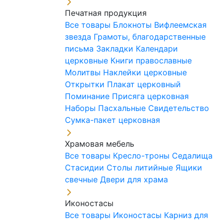
Печатная продукция
Все товары
Блокноты
Вифлеемская
звезда
Грамоты, благодарственные
письма
Закладки
Календари
церковные
Книги православные
Молитвы
Наклейки церковные
Открытки
Плакат церковный
Поминание
Присяга церковная
Наборы Пасхальные
Свидетельство
Сумка-пакет церковная
Храмовая мебель
Все товары
Кресло-троны
Седалища
Стасидии
Столы литийные
Ящики
свечные
Двери для храма
Иконостасы
Все товары
Иконостасы
Карниз для