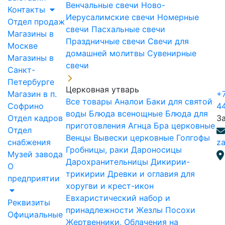
Венчальные свечи
Ново-
Контакты
Иерусалимские свечи
Номерные
Отдел продаж
свечи
Пасхальные свечи
Магазины в
Праздничные свечи
Свечи для
Москве
домашней молитвы
Сувенирные
Магазины в
свечи
Санкт-
Петербурге
Церковная утварь
Магазин в п.
+7
Все товары
Аналои
Баки для святой
Софрино
4
воды
Блюда всенощные
Блюда для
Отдел кадров
З
приготовления Агнца
Бра церковные
Отдел
Венцы
Вывески церковные
Голгофы
снабжения
za
Гробницы, раки
Дароносицы
Музей завода
Дарохранительницы
Дикирии-
О
трикирии
Древки и оглавия для
предприятии
хоругви и крест-икон
Евхаристический набор и
Реквизиты
принадлежности
Жезлы Посохи
Официальные
Жертвенники, Облачения на