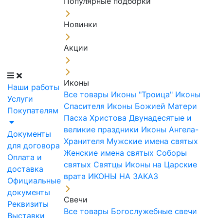
Популярные подборки
Новинки
Акции
Иконы
Наши работы
Все товары
Иконы "Троица"
Иконы
Услуги
Спасителя
Иконы Божией Матери
Покупателям
Пасха Христова
Двунадесятые и
великие праздники
Иконы Ангела-
Документы
Хранителя
Мужские имена святых
для договора
Женские имена святых
Соборы
Оплата и
святых
Святцы
Иконы на Царские
доставка
врата
ИКОНЫ НА ЗАКАЗ
Официальные
документы
Свечи
Реквизиты
Все товары
Богослужебные свечи
Выставки