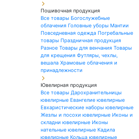
Пошивочная продукция
Все товары
Богослужебные
облачения
Головные уборы
Мантии
Повседневная одежда
Погребальные
товары
Праздничная продукция
Разное
Товары для венчания
Товары
для крещения
Футляры, чехлы,
вешала
Храмовые облачения и
принадлежности
Ювелирная продукция
Все товары
Дарохранительницы
ювелирные
Евангелие ювелирные
Евхаристические наборы ювелирные
Жезлы и посохи ювелирные
Иконы и
складни ювелирные
Иконы
нательные ювелирные
Кадила
ювелирные
Кольца ювелирные