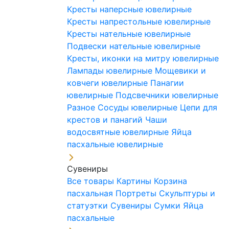
Кресты наперсные ювелирные
Кресты напрестольные ювелирные
Кресты нательные ювелирные
Подвески нательные ювелирные
Кресты, иконки на митру ювелирные
Лампады ювелирные
Мощевики и
ковчеги ювелирные
Панагии
ювелирные
Подсвечники ювелирные
Разное
Сосуды ювелирные
Цепи для
крестов и панагий
Чаши
водосвятные ювелирные
Яйца
пасхальные ювелирные
Сувениры
Все товары
Картины
Корзина
пасхальная
Портреты
Скульптуры и
статуэтки
Сувениры
Сумки
Яйца
пасхальные