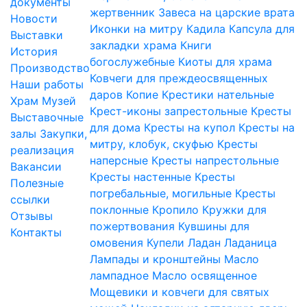
документы
жертвенник
Завеса на царские врата
Новости
Иконки на митру
Кадила
Капсула для
Выставки
закладки храма
Книги
История
богослужебные
Киоты для храма
Производство
Ковчеги для преждеосвященных
Наши работы
даров
Копие
Крестики нательные
Храм
Музей
Крест-иконы запрестольные
Кресты
Выставочные
для дома
Кресты на купол
Кресты на
залы
Закупки,
митру, клобук, скуфью
Кресты
реализация
наперсные
Кресты напрестольные
Вакансии
Кресты настенные
Кресты
Полезные
погребальные, могильные
Кресты
ссылки
поклонные
Кропило
Кружки для
Отзывы
пожертвования
Кувшины для
Контакты
омовения
Купели
Ладан
Ладаница
Лампады и кронштейны
Масло
лампадное
Масло освященное
Мощевики и ковчеги для святых