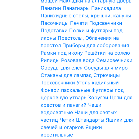
мощей
Накладки на алтарную дверь
Панагии
Панагиары
Паникадила
Панихидные столы, крышки, кануны
Пасочницы
Печати
Подсвечники
Подставки
Полки и футляры под
иконы
Престолы, Облачения на
престол
Приборы для соборования
Рамки под икону
Решётки на солею
Рипиды
Розовая вода
Семисвечники
Сосуды для елея
Сосуды для миро
Стаканы для лампад
Стрючицы
Трехсвечники
Уголь кадильный
Фонари пасхальные
Футляры под
церковную утварь
Хоругви
Цепи для
крестов и панагий
Чаши
водосвятные
Чаши для святых
частиц
Четки
Штандарты
Ящики для
свечей и огарков
Ящики
крестильные