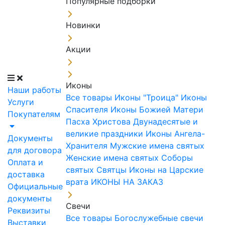
Популярные подборки
Новинки
Акции
Иконы
Наши работы
Все товары
Иконы "Троица"
Иконы
Услуги
Спасителя
Иконы Божией Матери
Покупателям
Пасха Христова
Двунадесятые и
великие праздники
Иконы Ангела-
Документы
Хранителя
Мужские имена святых
для договора
Женские имена святых
Соборы
Оплата и
святых
Святцы
Иконы на Царские
доставка
врата
ИКОНЫ НА ЗАКАЗ
Официальные
документы
Свечи
Реквизиты
Все товары
Богослужебные свечи
Выставки