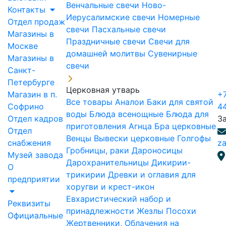
Венчальные свечи
Ново-
Контакты
Иерусалимские свечи
Номерные
Отдел продаж
свечи
Пасхальные свечи
Магазины в
Праздничные свечи
Свечи для
Москве
домашней молитвы
Сувенирные
Магазины в
свечи
Санкт-
Петербурге
Церковная утварь
Магазин в п.
+7
Все товары
Аналои
Баки для святой
Софрино
4
воды
Блюда всенощные
Блюда для
Отдел кадров
З
приготовления Агнца
Бра церковные
Отдел
Венцы
Вывески церковные
Голгофы
снабжения
za
Гробницы, раки
Дароносицы
Музей завода
Дарохранительницы
Дикирии-
О
трикирии
Древки и оглавия для
предприятии
хоругви и крест-икон
Евхаристический набор и
Реквизиты
принадлежности
Жезлы Посохи
Официальные
Жертвенники, Облачения на