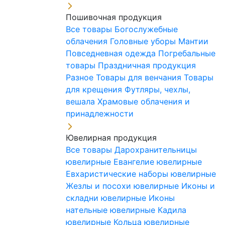
Пошивочная продукция
Все товары
Богослужебные
облачения
Головные уборы
Мантии
Повседневная одежда
Погребальные
товары
Праздничная продукция
Разное
Товары для венчания
Товары
для крещения
Футляры, чехлы,
вешала
Храмовые облачения и
принадлежности
Ювелирная продукция
Все товары
Дарохранительницы
ювелирные
Евангелие ювелирные
Евхаристические наборы ювелирные
Жезлы и посохи ювелирные
Иконы и
складни ювелирные
Иконы
нательные ювелирные
Кадила
ювелирные
Кольца ювелирные