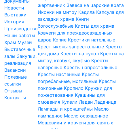
документы
жертвенник
Завеса на царские врата
Новости
Иконки на митру
Кадила
Капсула для
Выставки
закладки храма
Книги
История
богослужебные
Киоты для храма
Производство
Ковчеги для преждеосвященных
Наши работы
даров
Копие
Крестики нательные
Храм
Музей
Крест-иконы запрестольные
Кресты
Выставочные
для дома
Кресты на купол
Кресты на
залы
Закупки,
митру, клобук, скуфью
Кресты
реализация
наперсные
Кресты напрестольные
Вакансии
Кресты настенные
Кресты
Полезные
погребальные, могильные
Кресты
ссылки
поклонные
Кропило
Кружки для
Отзывы
пожертвования
Кувшины для
Контакты
омовения
Купели
Ладан
Ладаница
Лампады и кронштейны
Масло
лампадное
Масло освященное
Мощевики и ковчеги для святых