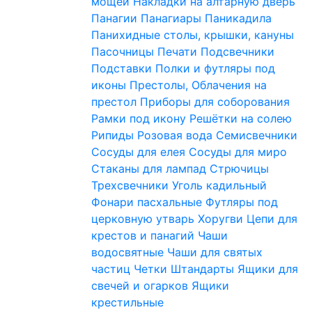
мощей
Накладки на алтарную дверь
Панагии
Панагиары
Паникадила
Панихидные столы, крышки, кануны
Пасочницы
Печати
Подсвечники
Подставки
Полки и футляры под
иконы
Престолы, Облачения на
престол
Приборы для соборования
Рамки под икону
Решётки на солею
Рипиды
Розовая вода
Семисвечники
Сосуды для елея
Сосуды для миро
Стаканы для лампад
Стрючицы
Трехсвечники
Уголь кадильный
Фонари пасхальные
Футляры под
церковную утварь
Хоругви
Цепи для
крестов и панагий
Чаши
водосвятные
Чаши для святых
частиц
Четки
Штандарты
Ящики для
свечей и огарков
Ящики
крестильные