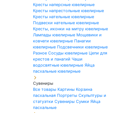
Кресты наперсные ювелирные
Кресты напрестольные ювелирные
Кресты нательные ювелирные
Подвески нательные ювелирные
Кресты, иконки на митру ювелирные
Лампады ювелирные
Мощевики и
ковчеги ювелирные
Панагии
ювелирные
Подсвечники ювелирные
Разное
Сосуды ювелирные
Цепи для
крестов и панагий
Чаши
водосвятные ювелирные
Яйца
пасхальные ювелирные
Сувениры
Все товары
Картины
Корзина
пасхальная
Портреты
Скульптуры и
статуэтки
Сувениры
Сумки
Яйца
пасхальные