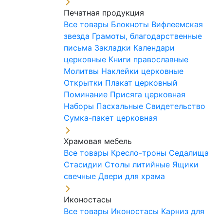
Печатная продукция
Все товары
Блокноты
Вифлеемская
звезда
Грамоты, благодарственные
письма
Закладки
Календари
церковные
Книги православные
Молитвы
Наклейки церковные
Открытки
Плакат церковный
Поминание
Присяга церковная
Наборы Пасхальные
Свидетельство
Сумка-пакет церковная
Храмовая мебель
Все товары
Кресло-троны
Седалища
Стасидии
Столы литийные
Ящики
свечные
Двери для храма
Иконостасы
Все товары
Иконостасы
Карниз для