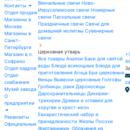
Венчальные свечи
Ново-
Контакты
Иерусалимские свечи
Номерные
Отдел продаж
свечи
Пасхальные свечи
Магазины в
Праздничные свечи
Свечи для
Москве
домашней молитвы
Сувенирные
Магазины в
свечи
Санкт-
Петербурге
Церковная утварь
Магазин в п.
+7
Все товары
Аналои
Баки для святой
Софрино
4
воды
Блюда всенощные
Блюда для
Отдел кадров
З
приготовления Агнца
Бра церковные
Отдел
Венцы
Вывески церковные
Голгофы
снабжения
za
Гробницы, раки
Дароносицы
Музей завода
Дарохранительницы
Дикирии-
О
трикирии
Древки и оглавия для
предприятии
хоругви и крест-икон
Евхаристический набор и
Реквизиты
принадлежности
Жезлы Посохи
Официальные
Жертвенники, Облачения на