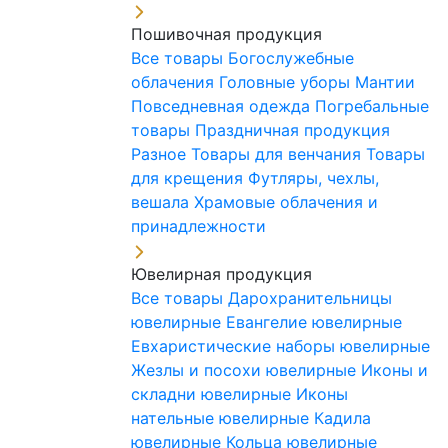
Пошивочная продукция
Все товары
Богослужебные
облачения
Головные уборы
Мантии
Повседневная одежда
Погребальные
товары
Праздничная продукция
Разное
Товары для венчания
Товары
для крещения
Футляры, чехлы,
вешала
Храмовые облачения и
принадлежности
Ювелирная продукция
Все товары
Дарохранительницы
ювелирные
Евангелие ювелирные
Евхаристические наборы ювелирные
Жезлы и посохи ювелирные
Иконы и
складни ювелирные
Иконы
нательные ювелирные
Кадила
ювелирные
Кольца ювелирные