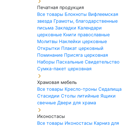
Печатная продукция
Все товары
Блокноты
Вифлеемская
звезда
Грамоты, благодарственные
письма
Закладки
Календари
церковные
Книги православные
Молитвы
Наклейки церковные
Открытки
Плакат церковный
Поминание
Присяга церковная
Наборы Пасхальные
Свидетельство
Сумка-пакет церковная
Храмовая мебель
Все товары
Кресло-троны
Седалища
Стасидии
Столы литийные
Ящики
свечные
Двери для храма
Иконостасы
Все товары
Иконостасы
Карниз для