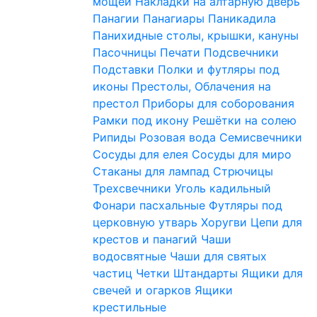
мощей
Накладки на алтарную дверь
Панагии
Панагиары
Паникадила
Панихидные столы, крышки, кануны
Пасочницы
Печати
Подсвечники
Подставки
Полки и футляры под
иконы
Престолы, Облачения на
престол
Приборы для соборования
Рамки под икону
Решётки на солею
Рипиды
Розовая вода
Семисвечники
Сосуды для елея
Сосуды для миро
Стаканы для лампад
Стрючицы
Трехсвечники
Уголь кадильный
Фонари пасхальные
Футляры под
церковную утварь
Хоругви
Цепи для
крестов и панагий
Чаши
водосвятные
Чаши для святых
частиц
Четки
Штандарты
Ящики для
свечей и огарков
Ящики
крестильные