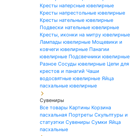
Кресты наперсные ювелирные
Кресты напрестольные ювелирные
Кресты нательные ювелирные
Подвески нательные ювелирные
Кресты, иконки на митру ювелирные
Лампады ювелирные
Мощевики и
ковчеги ювелирные
Панагии
ювелирные
Подсвечники ювелирные
Разное
Сосуды ювелирные
Цепи для
крестов и панагий
Чаши
водосвятные ювелирные
Яйца
пасхальные ювелирные
Сувениры
Все товары
Картины
Корзина
пасхальная
Портреты
Скульптуры и
статуэтки
Сувениры
Сумки
Яйца
пасхальные