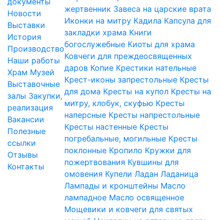
документы
жертвенник
Завеса на царские врата
Новости
Иконки на митру
Кадила
Капсула для
Выставки
закладки храма
Книги
История
богослужебные
Киоты для храма
Производство
Ковчеги для преждеосвященных
Наши работы
даров
Копие
Крестики нательные
Храм
Музей
Крест-иконы запрестольные
Кресты
Выставочные
для дома
Кресты на купол
Кресты на
залы
Закупки,
митру, клобук, скуфью
Кресты
реализация
наперсные
Кресты напрестольные
Вакансии
Кресты настенные
Кресты
Полезные
погребальные, могильные
Кресты
ссылки
поклонные
Кропило
Кружки для
Отзывы
пожертвования
Кувшины для
Контакты
омовения
Купели
Ладан
Ладаница
Лампады и кронштейны
Масло
лампадное
Масло освященное
Мощевики и ковчеги для святых