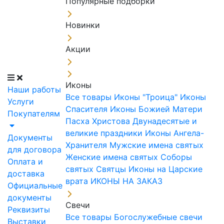
Популярные подборки
Новинки
Акции
Иконы
Наши работы
Все товары
Иконы "Троица"
Иконы
Услуги
Спасителя
Иконы Божией Матери
Покупателям
Пасха Христова
Двунадесятые и
великие праздники
Иконы Ангела-
Документы
Хранителя
Мужские имена святых
для договора
Женские имена святых
Соборы
Оплата и
святых
Святцы
Иконы на Царские
доставка
врата
ИКОНЫ НА ЗАКАЗ
Официальные
документы
Свечи
Реквизиты
Все товары
Богослужебные свечи
Выставки