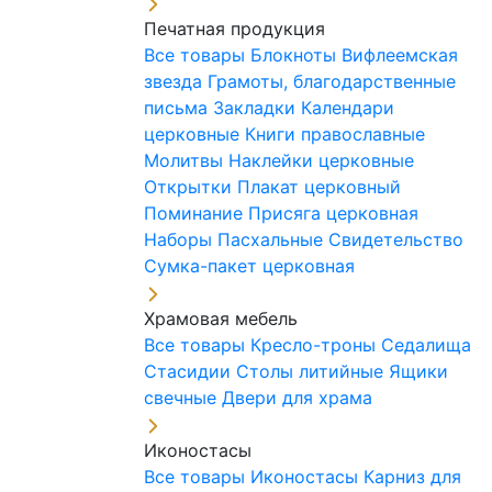
Печатная продукция
Все товары
Блокноты
Вифлеемская
звезда
Грамоты, благодарственные
письма
Закладки
Календари
церковные
Книги православные
Молитвы
Наклейки церковные
Открытки
Плакат церковный
Поминание
Присяга церковная
Наборы Пасхальные
Свидетельство
Сумка-пакет церковная
Храмовая мебель
Все товары
Кресло-троны
Седалища
Стасидии
Столы литийные
Ящики
свечные
Двери для храма
Иконостасы
Все товары
Иконостасы
Карниз для