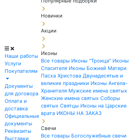
Популярные подборки
Новинки
Акции
Иконы
Наши работы
Все товары
Иконы "Троица"
Иконы
Услуги
Спасителя
Иконы Божией Матери
Покупателям
Пасха Христова
Двунадесятые и
великие праздники
Иконы Ангела-
Документы
Хранителя
Мужские имена святых
для договора
Женские имена святых
Соборы
Оплата и
святых
Святцы
Иконы на Царские
доставка
врата
ИКОНЫ НА ЗАКАЗ
Официальные
документы
Свечи
Реквизиты
Все товары
Богослужебные свечи
Выставки