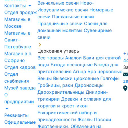
Венчальные свечи
Ново-
Контакты
Иерусалимские свечи
Номерные
Отдел продаж
свечи
Пасхальные свечи
Магазины в
Праздничные свечи
Свечи для
Москве
домашней молитвы
Сувенирные
Магазины в
свечи
Санкт-
Петербурге
Церковная утварь
Магазин в п.
+7
Все товары
Аналои
Баки для святой
Софрино
4
воды
Блюда всенощные
Блюда для
Отдел кадров
З
приготовления Агнца
Бра церковные
Отдел
Венцы
Вывески церковные
Голгофы
снабжения
za
Гробницы, раки
Дароносицы
Музей завода
Дарохранительницы
Дикирии-
О
трикирии
Древки и оглавия для
предприятии
хоругви и крест-икон
Евхаристический набор и
Реквизиты
принадлежности
Жезлы Посохи
Официальные
Жертвенники, Облачения на