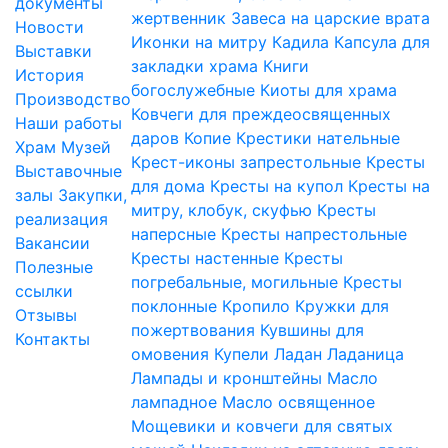
документы
жертвенник
Завеса на царские врата
Новости
Иконки на митру
Кадила
Капсула для
Выставки
закладки храма
Книги
История
богослужебные
Киоты для храма
Производство
Ковчеги для преждеосвященных
Наши работы
даров
Копие
Крестики нательные
Храм
Музей
Крест-иконы запрестольные
Кресты
Выставочные
для дома
Кресты на купол
Кресты на
залы
Закупки,
митру, клобук, скуфью
Кресты
реализация
наперсные
Кресты напрестольные
Вакансии
Кресты настенные
Кресты
Полезные
погребальные, могильные
Кресты
ссылки
поклонные
Кропило
Кружки для
Отзывы
пожертвования
Кувшины для
Контакты
омовения
Купели
Ладан
Ладаница
Лампады и кронштейны
Масло
лампадное
Масло освященное
Мощевики и ковчеги для святых