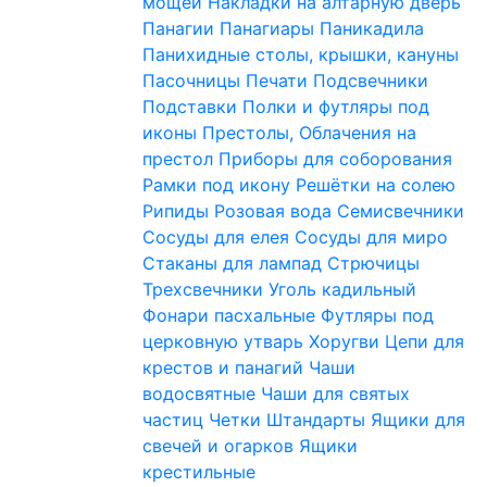
мощей
Накладки на алтарную дверь
Панагии
Панагиары
Паникадила
Панихидные столы, крышки, кануны
Пасочницы
Печати
Подсвечники
Подставки
Полки и футляры под
иконы
Престолы, Облачения на
престол
Приборы для соборования
Рамки под икону
Решётки на солею
Рипиды
Розовая вода
Семисвечники
Сосуды для елея
Сосуды для миро
Стаканы для лампад
Стрючицы
Трехсвечники
Уголь кадильный
Фонари пасхальные
Футляры под
церковную утварь
Хоругви
Цепи для
крестов и панагий
Чаши
водосвятные
Чаши для святых
частиц
Четки
Штандарты
Ящики для
свечей и огарков
Ящики
крестильные