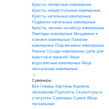
Кресты наперсные ювелирные
Кресты напрестольные ювелирные
Кресты нательные ювелирные
Подвески нательные ювелирные
Кресты, иконки на митру ювелирные
Лампады ювелирные
Мощевики и
ковчеги ювелирные
Панагии
ювелирные
Подсвечники ювелирные
Разное
Сосуды ювелирные
Цепи для
крестов и панагий
Чаши
водосвятные ювелирные
Яйца
пасхальные ювелирные
Сувениры
Все товары
Картины
Корзина
пасхальная
Портреты
Скульптуры и
статуэтки
Сувениры
Сумки
Яйца
пасхальные