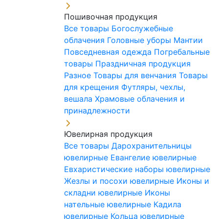
Пошивочная продукция
Все товары
Богослужебные
облачения
Головные уборы
Мантии
Повседневная одежда
Погребальные
товары
Праздничная продукция
Разное
Товары для венчания
Товары
для крещения
Футляры, чехлы,
вешала
Храмовые облачения и
принадлежности
Ювелирная продукция
Все товары
Дарохранительницы
ювелирные
Евангелие ювелирные
Евхаристические наборы ювелирные
Жезлы и посохи ювелирные
Иконы и
складни ювелирные
Иконы
нательные ювелирные
Кадила
ювелирные
Кольца ювелирные