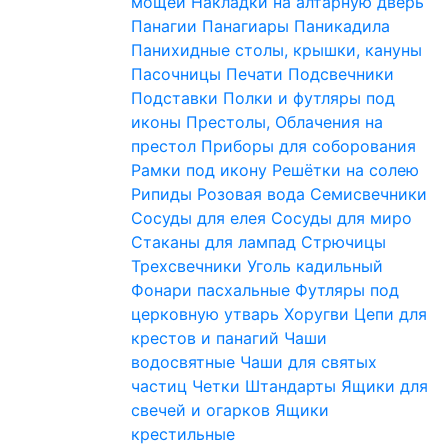
мощей
Накладки на алтарную дверь
Панагии
Панагиары
Паникадила
Панихидные столы, крышки, кануны
Пасочницы
Печати
Подсвечники
Подставки
Полки и футляры под
иконы
Престолы, Облачения на
престол
Приборы для соборования
Рамки под икону
Решётки на солею
Рипиды
Розовая вода
Семисвечники
Сосуды для елея
Сосуды для миро
Стаканы для лампад
Стрючицы
Трехсвечники
Уголь кадильный
Фонари пасхальные
Футляры под
церковную утварь
Хоругви
Цепи для
крестов и панагий
Чаши
водосвятные
Чаши для святых
частиц
Четки
Штандарты
Ящики для
свечей и огарков
Ящики
крестильные