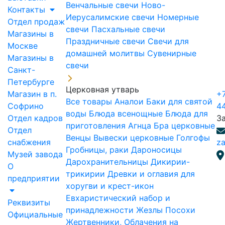
Венчальные свечи
Ново-
Контакты
Иерусалимские свечи
Номерные
Отдел продаж
свечи
Пасхальные свечи
Магазины в
Праздничные свечи
Свечи для
Москве
домашней молитвы
Сувенирные
Магазины в
свечи
Санкт-
Петербурге
Церковная утварь
Магазин в п.
+7
Все товары
Аналои
Баки для святой
Софрино
4
воды
Блюда всенощные
Блюда для
Отдел кадров
З
приготовления Агнца
Бра церковные
Отдел
Венцы
Вывески церковные
Голгофы
снабжения
za
Гробницы, раки
Дароносицы
Музей завода
Дарохранительницы
Дикирии-
О
трикирии
Древки и оглавия для
предприятии
хоругви и крест-икон
Евхаристический набор и
Реквизиты
принадлежности
Жезлы Посохи
Официальные
Жертвенники, Облачения на