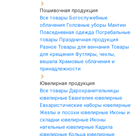
Пошивочная продукция
Все товары
Богослужебные
облачения
Головные уборы
Мантии
Повседневная одежда
Погребальные
товары
Праздничная продукция
Разное
Товары для венчания
Товары
для крещения
Футляры, чехлы,
вешала
Храмовые облачения и
принадлежности
Ювелирная продукция
Все товары
Дарохранительницы
ювелирные
Евангелие ювелирные
Евхаристические наборы ювелирные
Жезлы и посохи ювелирные
Иконы и
складни ювелирные
Иконы
нательные ювелирные
Кадила
ювелирные
Кольца ювелирные