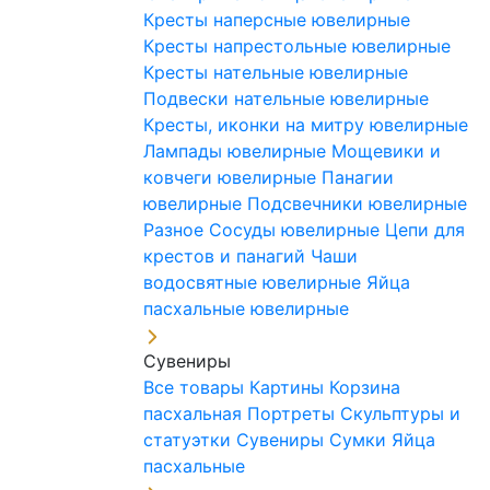
Кресты наперсные ювелирные
Кресты напрестольные ювелирные
Кресты нательные ювелирные
Подвески нательные ювелирные
Кресты, иконки на митру ювелирные
Лампады ювелирные
Мощевики и
ковчеги ювелирные
Панагии
ювелирные
Подсвечники ювелирные
Разное
Сосуды ювелирные
Цепи для
крестов и панагий
Чаши
водосвятные ювелирные
Яйца
пасхальные ювелирные
Сувениры
Все товары
Картины
Корзина
пасхальная
Портреты
Скульптуры и
статуэтки
Сувениры
Сумки
Яйца
пасхальные