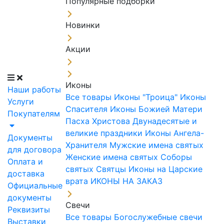
Популярные подборки
Новинки
Акции
Иконы
Наши работы
Все товары
Иконы "Троица"
Иконы
Услуги
Спасителя
Иконы Божией Матери
Покупателям
Пасха Христова
Двунадесятые и
великие праздники
Иконы Ангела-
Документы
Хранителя
Мужские имена святых
для договора
Женские имена святых
Соборы
Оплата и
святых
Святцы
Иконы на Царские
доставка
врата
ИКОНЫ НА ЗАКАЗ
Официальные
документы
Свечи
Реквизиты
Все товары
Богослужебные свечи
Выставки