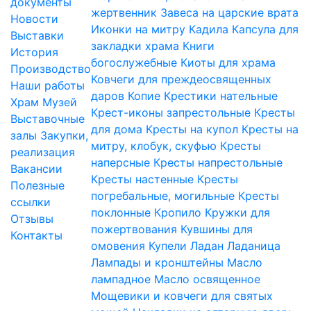
документы
жертвенник
Завеса на царские врата
Новости
Иконки на митру
Кадила
Капсула для
Выставки
закладки храма
Книги
История
богослужебные
Киоты для храма
Производство
Ковчеги для преждеосвященных
Наши работы
даров
Копие
Крестики нательные
Храм
Музей
Крест-иконы запрестольные
Кресты
Выставочные
для дома
Кресты на купол
Кресты на
залы
Закупки,
митру, клобук, скуфью
Кресты
реализация
наперсные
Кресты напрестольные
Вакансии
Кресты настенные
Кресты
Полезные
погребальные, могильные
Кресты
ссылки
поклонные
Кропило
Кружки для
Отзывы
пожертвования
Кувшины для
Контакты
омовения
Купели
Ладан
Ладаница
Лампады и кронштейны
Масло
лампадное
Масло освященное
Мощевики и ковчеги для святых