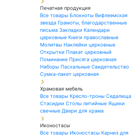
Печатная продукция
Все товары
Блокноты
Вифлеемская
звезда
Грамоты, благодарственные
письма
Закладки
Календари
церковные
Книги православные
Молитвы
Наклейки церковные
Открытки
Плакат церковный
Поминание
Присяга церковная
Наборы Пасхальные
Свидетельство
Сумка-пакет церковная
Храмовая мебель
Все товары
Кресло-троны
Седалища
Стасидии
Столы литийные
Ящики
свечные
Двери для храма
Иконостасы
Все товары
Иконостасы
Карниз для