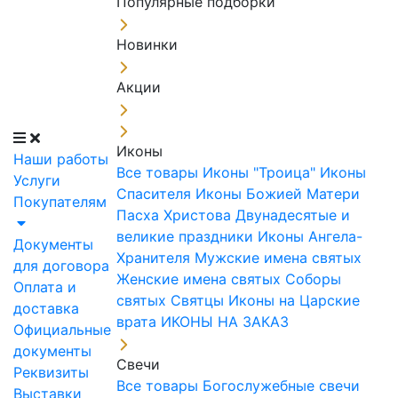
Популярные подборки
Новинки
Акции
Иконы
Наши работы
Все товары
Иконы "Троица"
Иконы
Услуги
Спасителя
Иконы Божией Матери
Покупателям
Пасха Христова
Двунадесятые и
великие праздники
Иконы Ангела-
Документы
Хранителя
Мужские имена святых
для договора
Женские имена святых
Соборы
Оплата и
святых
Святцы
Иконы на Царские
доставка
врата
ИКОНЫ НА ЗАКАЗ
Официальные
документы
Свечи
Реквизиты
Все товары
Богослужебные свечи
Выставки