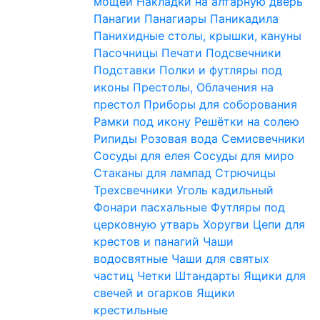
мощей
Накладки на алтарную дверь
Панагии
Панагиары
Паникадила
Панихидные столы, крышки, кануны
Пасочницы
Печати
Подсвечники
Подставки
Полки и футляры под
иконы
Престолы, Облачения на
престол
Приборы для соборования
Рамки под икону
Решётки на солею
Рипиды
Розовая вода
Семисвечники
Сосуды для елея
Сосуды для миро
Стаканы для лампад
Стрючицы
Трехсвечники
Уголь кадильный
Фонари пасхальные
Футляры под
церковную утварь
Хоругви
Цепи для
крестов и панагий
Чаши
водосвятные
Чаши для святых
частиц
Четки
Штандарты
Ящики для
свечей и огарков
Ящики
крестильные