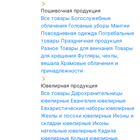
Пошивочная продукция
Все товары
Богослужебные
облачения
Головные уборы
Мантии
Повседневная одежда
Погребальные
товары
Праздничная продукция
Разное
Товары для венчания
Товары
для крещения
Футляры, чехлы,
вешала
Храмовые облачения и
принадлежности
Ювелирная продукция
Все товары
Дарохранительницы
ювелирные
Евангелие ювелирные
Евхаристические наборы ювелирные
Жезлы и посохи ювелирные
Иконы и
складни ювелирные
Иконы
нательные ювелирные
Кадила
ювелирные
Кольца ювелирные