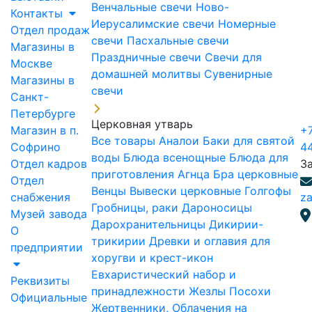
Венчальные свечи
Ново-
Контакты
Иерусалимские свечи
Номерные
Отдел продаж
свечи
Пасхальные свечи
Магазины в
Праздничные свечи
Свечи для
Москве
домашней молитвы
Сувенирные
Магазины в
свечи
Санкт-
Петербурге
Церковная утварь
Магазин в п.
+7
Все товары
Аналои
Баки для святой
Софрино
4
воды
Блюда всенощные
Блюда для
Отдел кадров
З
приготовления Агнца
Бра церковные
Отдел
Венцы
Вывески церковные
Голгофы
снабжения
za
Гробницы, раки
Дароносицы
Музей завода
Дарохранительницы
Дикирии-
О
трикирии
Древки и оглавия для
предприятии
хоругви и крест-икон
Евхаристический набор и
Реквизиты
принадлежности
Жезлы Посохи
Официальные
Жертвенники, Облачения на