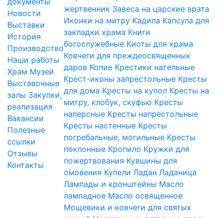
документы
жертвенник
Завеса на царские врата
Новости
Иконки на митру
Кадила
Капсула для
Выставки
закладки храма
Книги
История
богослужебные
Киоты для храма
Производство
Ковчеги для преждеосвященных
Наши работы
даров
Копие
Крестики нательные
Храм
Музей
Крест-иконы запрестольные
Кресты
Выставочные
для дома
Кресты на купол
Кресты на
залы
Закупки,
митру, клобук, скуфью
Кресты
реализация
наперсные
Кресты напрестольные
Вакансии
Кресты настенные
Кресты
Полезные
погребальные, могильные
Кресты
ссылки
поклонные
Кропило
Кружки для
Отзывы
пожертвования
Кувшины для
Контакты
омовения
Купели
Ладан
Ладаница
Лампады и кронштейны
Масло
лампадное
Масло освященное
Мощевики и ковчеги для святых