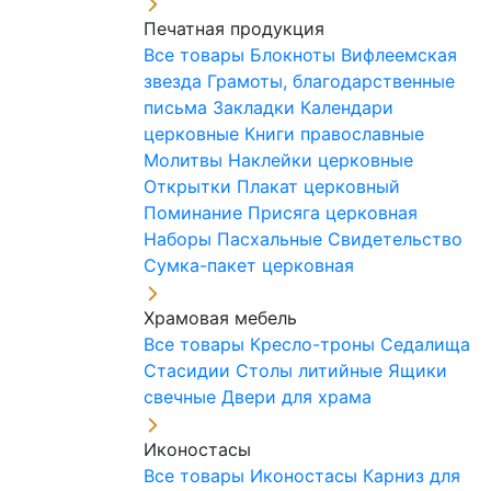
Печатная продукция
Все товары
Блокноты
Вифлеемская
звезда
Грамоты, благодарственные
письма
Закладки
Календари
церковные
Книги православные
Молитвы
Наклейки церковные
Открытки
Плакат церковный
Поминание
Присяга церковная
Наборы Пасхальные
Свидетельство
Сумка-пакет церковная
Храмовая мебель
Все товары
Кресло-троны
Седалища
Стасидии
Столы литийные
Ящики
свечные
Двери для храма
Иконостасы
Все товары
Иконостасы
Карниз для