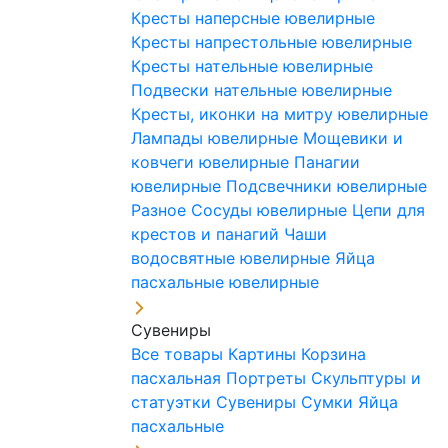
Кресты наперсные ювелирные
Кресты напрестольные ювелирные
Кресты нательные ювелирные
Подвески нательные ювелирные
Кресты, иконки на митру ювелирные
Лампады ювелирные
Мощевики и
ковчеги ювелирные
Панагии
ювелирные
Подсвечники ювелирные
Разное
Сосуды ювелирные
Цепи для
крестов и панагий
Чаши
водосвятные ювелирные
Яйца
пасхальные ювелирные
Сувениры
Все товары
Картины
Корзина
пасхальная
Портреты
Скульптуры и
статуэтки
Сувениры
Сумки
Яйца
пасхальные