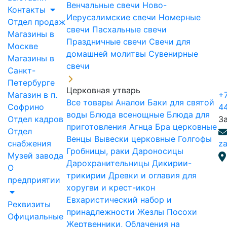
Венчальные свечи
Ново-
Контакты
Иерусалимские свечи
Номерные
Отдел продаж
свечи
Пасхальные свечи
Магазины в
Праздничные свечи
Свечи для
Москве
домашней молитвы
Сувенирные
Магазины в
свечи
Санкт-
Петербурге
Церковная утварь
Магазин в п.
+7
Все товары
Аналои
Баки для святой
Софрино
4
воды
Блюда всенощные
Блюда для
Отдел кадров
З
приготовления Агнца
Бра церковные
Отдел
Венцы
Вывески церковные
Голгофы
снабжения
za
Гробницы, раки
Дароносицы
Музей завода
Дарохранительницы
Дикирии-
О
трикирии
Древки и оглавия для
предприятии
хоругви и крест-икон
Евхаристический набор и
Реквизиты
принадлежности
Жезлы Посохи
Официальные
Жертвенники, Облачения на