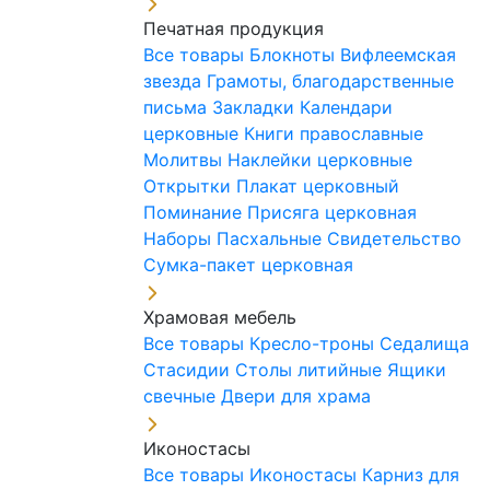
Печатная продукция
Все товары
Блокноты
Вифлеемская
звезда
Грамоты, благодарственные
письма
Закладки
Календари
церковные
Книги православные
Молитвы
Наклейки церковные
Открытки
Плакат церковный
Поминание
Присяга церковная
Наборы Пасхальные
Свидетельство
Сумка-пакет церковная
Храмовая мебель
Все товары
Кресло-троны
Седалища
Стасидии
Столы литийные
Ящики
свечные
Двери для храма
Иконостасы
Все товары
Иконостасы
Карниз для