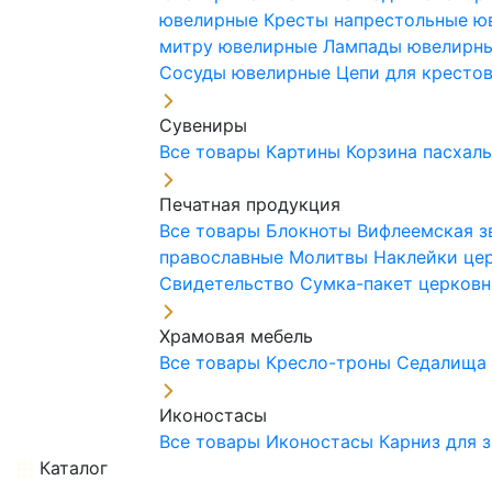
ювелирные
Кресты напрестольные 
митру ювелирные
Лампады ювелирн
Сосуды ювелирные
Цепи для кресто
Сувениры
Все товары
Картины
Корзина пасхал
Печатная продукция
Все товары
Блокноты
Вифлеемская з
православные
Молитвы
Наклейки це
Свидетельство
Сумка-пакет церковн
Храмовая мебель
Все товары
Кресло-троны
Седалищ
Иконостасы
Все товары
Иконостасы
Карниз для 
Каталог