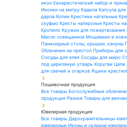
икон
Евхаристический набор и при
Иконки на митру
Кадила
Капсула для
даров
Копие
Крестики нательные
Кре
скуфью
Кресты наперсные
Кресты н
Кропило
Кружки для пожертвования
Масло освященное
Мощевики и ковч
Панихидные столы, крышки, кануны
Облачения на престол
Приборы для 
Сосуды для елея
Сосуды для миро
С
под церковную утварь
Хоругви
Цепи 
для свечей и огарков
Ящики крестил
Пошивочная продукция
Все товары
Богослужебные облачен
продукция
Разное
Товары для венча
Ювелирная продукция
Все товары
Дарохранительницы юве
ювелирные
Иконы и складни ювели