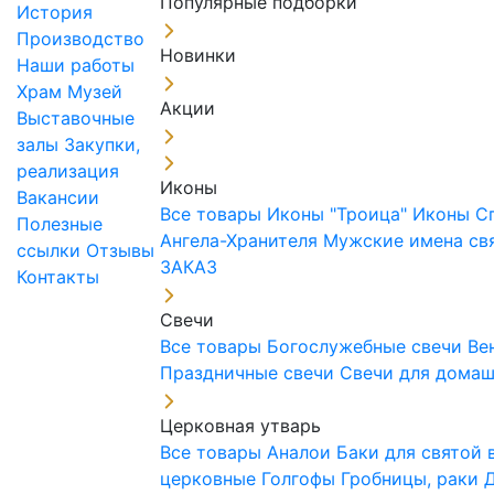
Популярные подборки
История
Производство
Новинки
Наши работы
Храм
Музей
Акции
Выставочные
залы
Закупки,
реализация
Иконы
Вакансии
Все товары
Иконы "Троица"
Иконы С
Полезные
Ангела-Хранителя
Мужские имена св
ссылки
Отзывы
ЗАКАЗ
Контакты
Свечи
Все товары
Богослужебные свечи
Ве
Праздничные свечи
Свечи для дома
Церковная утварь
Все товары
Аналои
Баки для святой
церковные
Голгофы
Гробницы, раки