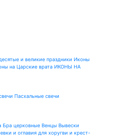
десятые и великие праздники
Иконы
оны на Царские врата
ИКОНЫ НА
свечи
Пасхальные свечи
ца
Бра церковные
Венцы
Вывески
евки и оглавия для хоругви и крест-