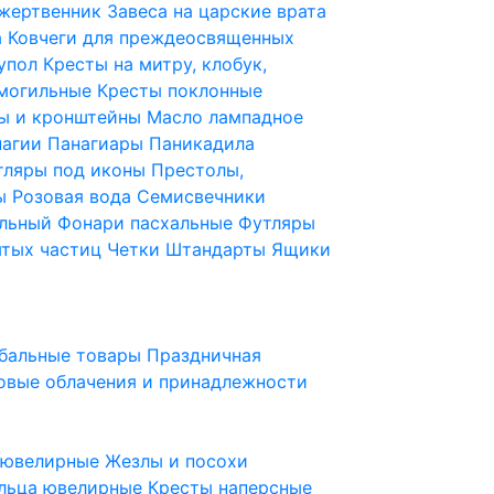
 жертвенник
Завеса на царские врата
а
Ковчеги для преждеосвященных
купол
Кресты на митру, клобук,
 могильные
Кресты поклонные
ы и кронштейны
Масло лампадное
нагии
Панагиары
Паникадила
тляры под иконы
Престолы,
ды
Розовая вода
Семисвечники
ильный
Фонари пасхальные
Футляры
ятых частиц
Четки
Штандарты
Ящики
бальные товары
Праздничная
овые облачения и принадлежности
ы ювелирные
Жезлы и посохи
льца ювелирные
Кресты наперсные