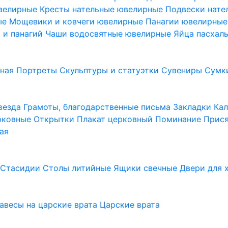
ювелирные
Кресты нательные ювелирные
Подвески нат
ые
Мощевики и ковчеги ювелирные
Панагии ювелирны
в и панагий
Чаши водосвятные ювелирные
Яйца пасхал
ьная
Портреты
Скульптуры и статуэтки
Сувениры
Сумк
везда
Грамоты, благодарственные письма
Закладки
Ка
рковные
Открытки
Плакат церковный
Поминание
Прися
ая
а
Стасидии
Столы литийные
Ящики свечные
Двери для 
завесы на царские врата
Царские врата