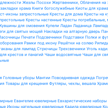
надлежности
Жезлы Посохи
Жертвенники, Облачения на
 закладки храма
Книги богослужебные
Киоты для храм
ст-иконы запрестольные
Кресты для дома
Кресты на 
апрестольные
Кресты настенные
Кресты погребальные,
Кувшины для омовения
Купели
Ладан
Ладаница
Лампад
еги для святых мощей
Накладки на алтарную дверь
Па
Пасочницы
Печати
Подсвечники
Подставки
Полки и фу
соборования
Рамки под икону
Решётки на солею
Рипи
таканы для лампад
Стрючицы
Трехсвечники
Уголь кад
для крестов и панагий
Чаши водосвятные
Чаши для св
ьные
ия
Головные уборы
Мантии
Повседневная одежда
Погре
ния
Товары для крещения
Футляры, чехлы, вешала
Храм
лирные
Евангелие ювелирные
Евхаристические набор
рные
Иконы нательные ювелирные
Кадила ювелирные
Ко