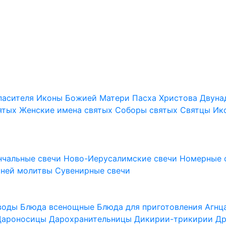
пасителя
Иконы Божией Матери
Пасха Христова
Двуна
ятых
Женские имена святых
Соборы святых
Святцы
Ик
нчальные свечи
Ново-Иерусалимские свечи
Номерные 
шней молитвы
Сувенирные свечи
 воды
Блюда всенощные
Блюда для приготовления Агн
Дароносицы
Дарохранительницы
Дикирии-трикирии
Др