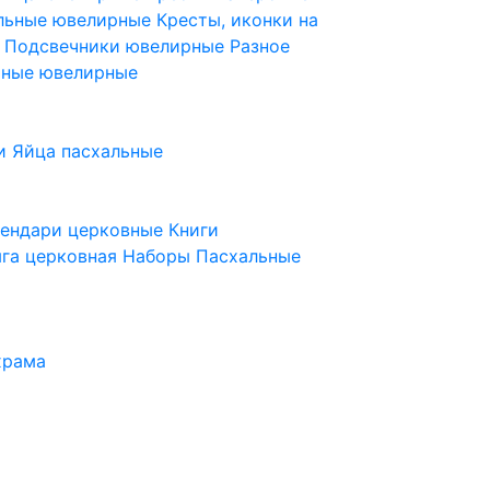
ельные ювелирные
Кресты, иконки на
е
Подсвечники ювелирные
Разное
ьные ювелирные
и
Яйца пасхальные
лендари церковные
Книги
га церковная
Наборы Пасхальные
храма