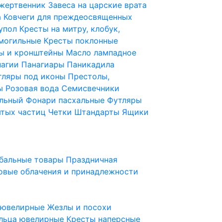
 жертвенник
Завеса на царские врата
а
Ковчеги для преждеосвященных
купол
Кресты на митру, клобук,
 могильные
Кресты поклонные
ы и кронштейны
Масло лампадное
нагии
Панагиары
Паникадила
тляры под иконы
Престолы,
ды
Розовая вода
Семисвечники
ильный
Фонари пасхальные
Футляры
ятых частиц
Четки
Штандарты
Ящики
бальные товары
Праздничная
овые облачения и принадлежности
ы ювелирные
Жезлы и посохи
льца ювелирные
Кресты наперсные