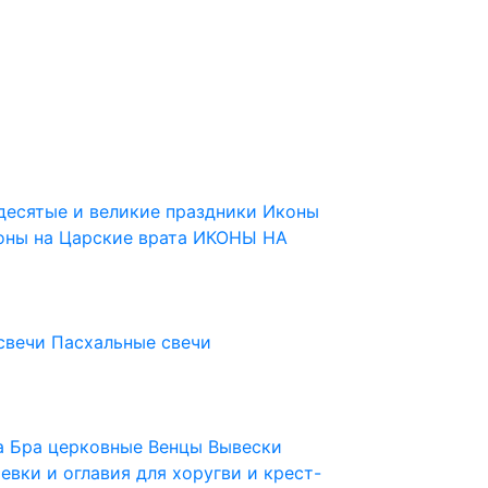
десятые и великие праздники
Иконы
оны на Царские врата
ИКОНЫ НА
свечи
Пасхальные свечи
ца
Бра церковные
Венцы
Вывески
евки и оглавия для хоругви и крест-