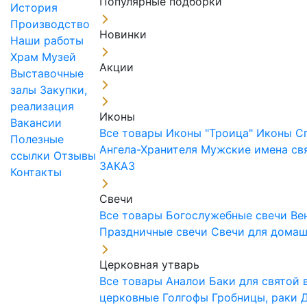
Популярные подборки
История
Производство
Новинки
Наши работы
Храм
Музей
Акции
Выставочные
залы
Закупки,
реализация
Иконы
Вакансии
Все товары
Иконы "Троица"
Иконы С
Полезные
Ангела-Хранителя
Мужские имена св
ссылки
Отзывы
ЗАКАЗ
Контакты
Свечи
Все товары
Богослужебные свечи
Ве
Праздничные свечи
Свечи для дома
Церковная утварь
Все товары
Аналои
Баки для святой
церковные
Голгофы
Гробницы, раки