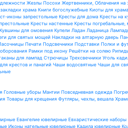
надлежности
Жезлы Посохи
Жертвенники, Облачения на
 закладки храма
Книги богослужебные
Киоты для храм
ст-иконы запрестольные
Кресты для дома
Кресты на 
апрестольные
Кресты настенные
Кресты погребальные,
Кувшины для омовения
Купели
Ладан
Ладаница
Лампад
еги для святых мощей
Накладки на алтарную дверь
Па
Пасочницы
Печати
Подсвечники
Подставки
Полки и фу
соборования
Рамки под икону
Решётки на солею
Рипи
таканы для лампад
Стрючицы
Трехсвечники
Уголь кад
для крестов и панагий
Чаши водосвятные
Чаши для св
ьные
ия
Головные уборы
Мантии
Повседневная одежда
Погре
ния
Товары для крещения
Футляры, чехлы, вешала
Храм
лирные
Евангелие ювелирные
Евхаристические набор
рные
Иконы нательные ювелирные
Кадила ювелирные
Ко