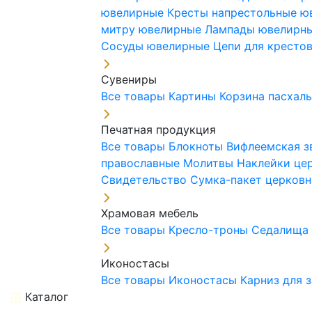
ювелирные
Кресты напрестольные 
митру ювелирные
Лампады ювелирн
Сосуды ювелирные
Цепи для кресто
Сувениры
Все товары
Картины
Корзина пасхал
Печатная продукция
Все товары
Блокноты
Вифлеемская з
православные
Молитвы
Наклейки це
Свидетельство
Сумка-пакет церковн
Храмовая мебель
Все товары
Кресло-троны
Седалищ
Иконостасы
Все товары
Иконостасы
Карниз для 
Каталог