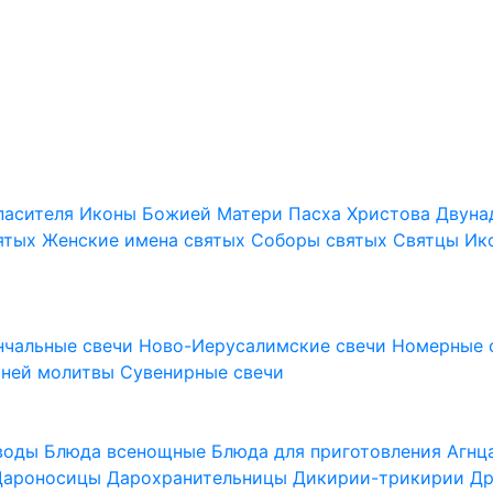
пасителя
Иконы Божией Матери
Пасха Христова
Двуна
ятых
Женские имена святых
Соборы святых
Святцы
Ик
нчальные свечи
Ново-Иерусалимские свечи
Номерные 
шней молитвы
Сувенирные свечи
 воды
Блюда всенощные
Блюда для приготовления Агн
Дароносицы
Дарохранительницы
Дикирии-трикирии
Др