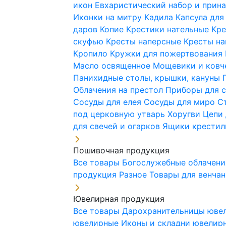
икон
Евхаристический набор и при
Иконки на митру
Кадила
Капсула для
даров
Копие
Крестики нательные
Кре
скуфью
Кресты наперсные
Кресты н
Кропило
Кружки для пожертвования
Масло освященное
Мощевики и ковч
Панихидные столы, крышки, кануны
Облачения на престол
Приборы для 
Сосуды для елея
Сосуды для миро
С
под церковную утварь
Хоругви
Цепи 
для свечей и огарков
Ящики крестил
Пошивочная продукция
Все товары
Богослужебные облачен
продукция
Разное
Товары для венча
Ювелирная продукция
Все товары
Дарохранительницы юве
ювелирные
Иконы и складни ювели