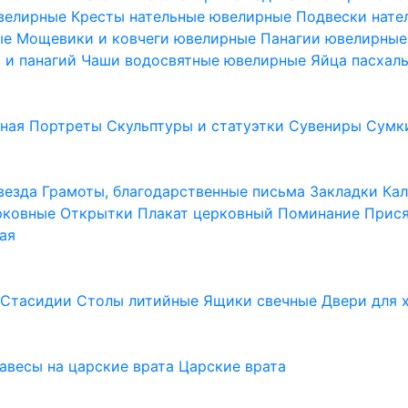
ювелирные
Кресты нательные ювелирные
Подвески нат
ые
Мощевики и ковчеги ювелирные
Панагии ювелирны
в и панагий
Чаши водосвятные ювелирные
Яйца пасхал
ьная
Портреты
Скульптуры и статуэтки
Сувениры
Сумк
везда
Грамоты, благодарственные письма
Закладки
Ка
рковные
Открытки
Плакат церковный
Поминание
Прися
ая
а
Стасидии
Столы литийные
Ящики свечные
Двери для 
завесы на царские врата
Царские врата