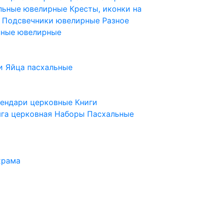
ельные ювелирные
Кресты, иконки на
е
Подсвечники ювелирные
Разное
ьные ювелирные
и
Яйца пасхальные
лендари церковные
Книги
га церковная
Наборы Пасхальные
храма