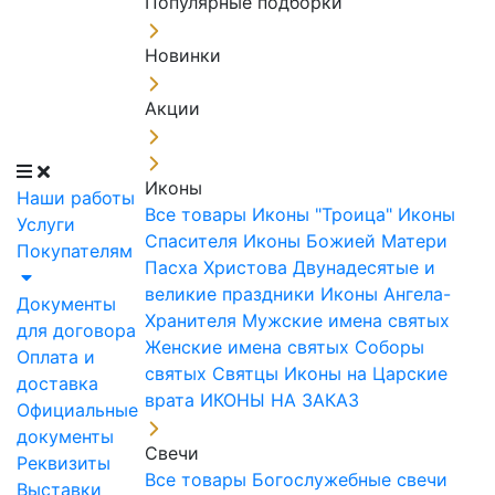
Популярные подборки
Новинки
Акции
Иконы
Наши работы
Все товары
Иконы "Троица"
Иконы
Услуги
Спасителя
Иконы Божией Матери
Покупателям
Пасха Христова
Двунадесятые и
великие праздники
Иконы Ангела-
Документы
Хранителя
Мужские имена святых
для договора
Женские имена святых
Соборы
Оплата и
святых
Святцы
Иконы на Царские
доставка
врата
ИКОНЫ НА ЗАКАЗ
Официальные
документы
Свечи
Реквизиты
Все товары
Богослужебные свечи
Выставки