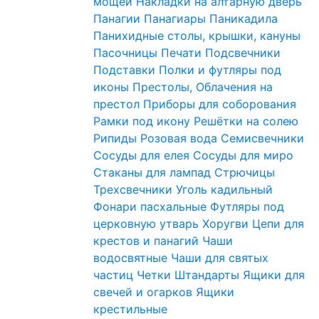
мощей
Накладки на алтарную дверь
Панагии
Панагиары
Паникадила
Панихидные столы, крышки, кануны
Пасочницы
Печати
Подсвечники
Подставки
Полки и футляры под
иконы
Престолы, Облачения на
престол
Приборы для соборования
Рамки под икону
Решётки на солею
Рипиды
Розовая вода
Семисвечники
Сосуды для елея
Сосуды для миро
Стаканы для лампад
Стрючицы
Трехсвечники
Уголь кадильный
Фонари пасхальные
Футляры под
церковную утварь
Хоругви
Цепи для
крестов и панагий
Чаши
водосвятные
Чаши для святых
частиц
Четки
Штандарты
Ящики для
свечей и огарков
Ящики
крестильные