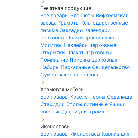
Печатная продукция
Все товары
Блокноты
Вифлеемская
звезда
Грамоты, благодарственные
письма
Закладки
Календари
церковные
Книги православные
Молитвы
Наклейки церковные
Открытки
Плакат церковный
Поминание
Присяга церковная
Наборы Пасхальные
Свидетельство
Сумка-пакет церковная
Храмовая мебель
Все товары
Кресло-троны
Седалища
Стасидии
Столы литийные
Ящики
свечные
Двери для храма
Иконостасы
Все товары
Иконостасы
Карниз для