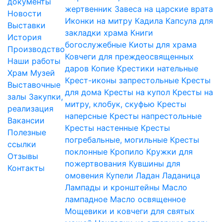
документы
жертвенник
Завеса на царские врата
Новости
Иконки на митру
Кадила
Капсула для
Выставки
закладки храма
Книги
История
богослужебные
Киоты для храма
Производство
Ковчеги для преждеосвященных
Наши работы
даров
Копие
Крестики нательные
Храм
Музей
Крест-иконы запрестольные
Кресты
Выставочные
для дома
Кресты на купол
Кресты на
залы
Закупки,
митру, клобук, скуфью
Кресты
реализация
наперсные
Кресты напрестольные
Вакансии
Кресты настенные
Кресты
Полезные
погребальные, могильные
Кресты
ссылки
поклонные
Кропило
Кружки для
Отзывы
пожертвования
Кувшины для
Контакты
омовения
Купели
Ладан
Ладаница
Лампады и кронштейны
Масло
лампадное
Масло освященное
Мощевики и ковчеги для святых