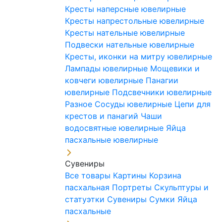
Кресты наперсные ювелирные
Кресты напрестольные ювелирные
Кресты нательные ювелирные
Подвески нательные ювелирные
Кресты, иконки на митру ювелирные
Лампады ювелирные
Мощевики и
ковчеги ювелирные
Панагии
ювелирные
Подсвечники ювелирные
Разное
Сосуды ювелирные
Цепи для
крестов и панагий
Чаши
водосвятные ювелирные
Яйца
пасхальные ювелирные
Сувениры
Все товары
Картины
Корзина
пасхальная
Портреты
Скульптуры и
статуэтки
Сувениры
Сумки
Яйца
пасхальные