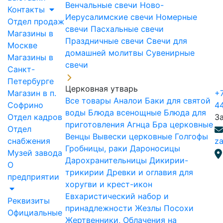
Венчальные свечи
Ново-
Контакты
Иерусалимские свечи
Номерные
Отдел продаж
свечи
Пасхальные свечи
Магазины в
Праздничные свечи
Свечи для
Москве
домашней молитвы
Сувенирные
Магазины в
свечи
Санкт-
Петербурге
Церковная утварь
Магазин в п.
+7
Все товары
Аналои
Баки для святой
Софрино
4
воды
Блюда всенощные
Блюда для
Отдел кадров
З
приготовления Агнца
Бра церковные
Отдел
Венцы
Вывески церковные
Голгофы
снабжения
za
Гробницы, раки
Дароносицы
Музей завода
Дарохранительницы
Дикирии-
О
трикирии
Древки и оглавия для
предприятии
хоругви и крест-икон
Евхаристический набор и
Реквизиты
принадлежности
Жезлы Посохи
Официальные
Жертвенники, Облачения на