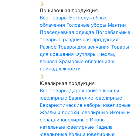
Пошивочная продукция
Все товары
Богослужебные
облачения
Головные уборы
Мантии
Повседневная одежда
Погребальные
товары
Праздничная продукция
Разное
Товары для венчания
Товары
для крещения
Футляры, чехлы,
вешала
Храмовые облачения и
принадлежности
Ювелирная продукция
Все товары
Дарохранительницы
ювелирные
Евангелие ювелирные
Евхаристические наборы ювелирные
Жезлы и посохи ювелирные
Иконы и
складни ювелирные
Иконы
нательные ювелирные
Кадила
ювелирные
Кольца ювелирные