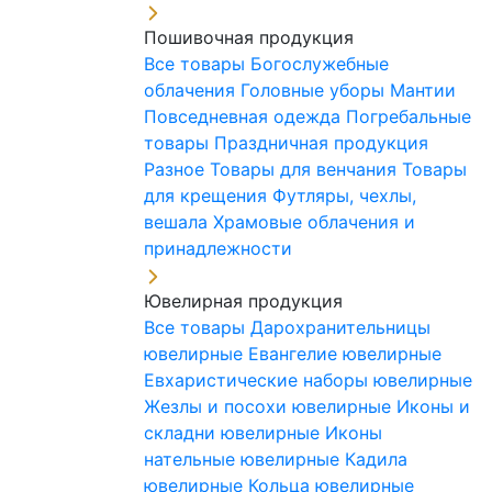
Пошивочная продукция
Все товары
Богослужебные
облачения
Головные уборы
Мантии
Повседневная одежда
Погребальные
товары
Праздничная продукция
Разное
Товары для венчания
Товары
для крещения
Футляры, чехлы,
вешала
Храмовые облачения и
принадлежности
Ювелирная продукция
Все товары
Дарохранительницы
ювелирные
Евангелие ювелирные
Евхаристические наборы ювелирные
Жезлы и посохи ювелирные
Иконы и
складни ювелирные
Иконы
нательные ювелирные
Кадила
ювелирные
Кольца ювелирные