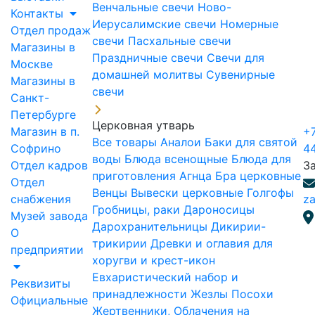
Венчальные свечи
Ново-
Контакты
Иерусалимские свечи
Номерные
Отдел продаж
свечи
Пасхальные свечи
Магазины в
Праздничные свечи
Свечи для
Москве
домашней молитвы
Сувенирные
Магазины в
свечи
Санкт-
Петербурге
Церковная утварь
Магазин в п.
+7
Все товары
Аналои
Баки для святой
Софрино
4
воды
Блюда всенощные
Блюда для
Отдел кадров
З
приготовления Агнца
Бра церковные
Отдел
Венцы
Вывески церковные
Голгофы
снабжения
za
Гробницы, раки
Дароносицы
Музей завода
Дарохранительницы
Дикирии-
О
трикирии
Древки и оглавия для
предприятии
хоругви и крест-икон
Евхаристический набор и
Реквизиты
принадлежности
Жезлы Посохи
Официальные
Жертвенники, Облачения на