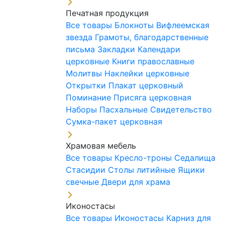
Печатная продукция
Все товары
Блокноты
Вифлеемская
звезда
Грамоты, благодарственные
письма
Закладки
Календари
церковные
Книги православные
Молитвы
Наклейки церковные
Открытки
Плакат церковный
Поминание
Присяга церковная
Наборы Пасхальные
Свидетельство
Сумка-пакет церковная
Храмовая мебель
Все товары
Кресло-троны
Седалища
Стасидии
Столы литийные
Ящики
свечные
Двери для храма
Иконостасы
Все товары
Иконостасы
Карниз для