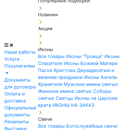
Популярные подборки
Новинки
Акции
Иконы
Наши работы
Все товары
Иконы "Троица"
Иконы
Услуги
Спасителя
Иконы Божией Матери
Покупателям
Пасха Христова
Двунадесятые и
великие праздники
Иконы Ангела-
Документы
Хранителя
Мужские имена святых
для договора
Женские имена святых
Соборы
Оплата и
святых
Святцы
Иконы на Царские
доставка
врата
ИКОНЫ НА ЗАКАЗ
Официальные
документы
Свечи
Реквизиты
Все товары
Богослужебные свечи
Выставки