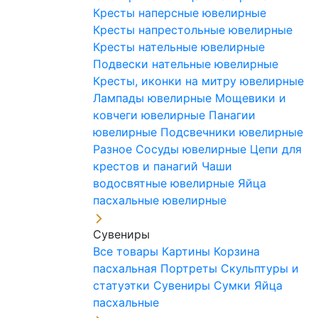
Кресты наперсные ювелирные
Кресты напрестольные ювелирные
Кресты нательные ювелирные
Подвески нательные ювелирные
Кресты, иконки на митру ювелирные
Лампады ювелирные
Мощевики и
ковчеги ювелирные
Панагии
ювелирные
Подсвечники ювелирные
Разное
Сосуды ювелирные
Цепи для
крестов и панагий
Чаши
водосвятные ювелирные
Яйца
пасхальные ювелирные
Сувениры
Все товары
Картины
Корзина
пасхальная
Портреты
Скульптуры и
статуэтки
Сувениры
Сумки
Яйца
пасхальные