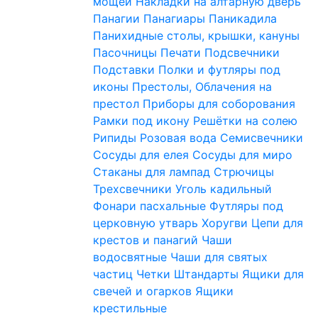
мощей
Накладки на алтарную дверь
Панагии
Панагиары
Паникадила
Панихидные столы, крышки, кануны
Пасочницы
Печати
Подсвечники
Подставки
Полки и футляры под
иконы
Престолы, Облачения на
престол
Приборы для соборования
Рамки под икону
Решётки на солею
Рипиды
Розовая вода
Семисвечники
Сосуды для елея
Сосуды для миро
Стаканы для лампад
Стрючицы
Трехсвечники
Уголь кадильный
Фонари пасхальные
Футляры под
церковную утварь
Хоругви
Цепи для
крестов и панагий
Чаши
водосвятные
Чаши для святых
частиц
Четки
Штандарты
Ящики для
свечей и огарков
Ящики
крестильные