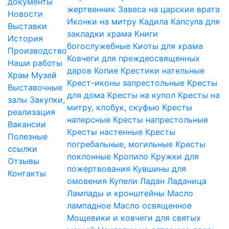
документы
жертвенник
Завеса на царские врата
Новости
Иконки на митру
Кадила
Капсула для
Выставки
закладки храма
Книги
История
богослужебные
Киоты для храма
Производство
Ковчеги для преждеосвященных
Наши работы
даров
Копие
Крестики нательные
Храм
Музей
Крест-иконы запрестольные
Кресты
Выставочные
для дома
Кресты на купол
Кресты на
залы
Закупки,
митру, клобук, скуфью
Кресты
реализация
наперсные
Кресты напрестольные
Вакансии
Кресты настенные
Кресты
Полезные
погребальные, могильные
Кресты
ссылки
поклонные
Кропило
Кружки для
Отзывы
пожертвования
Кувшины для
Контакты
омовения
Купели
Ладан
Ладаница
Лампады и кронштейны
Масло
лампадное
Масло освященное
Мощевики и ковчеги для святых