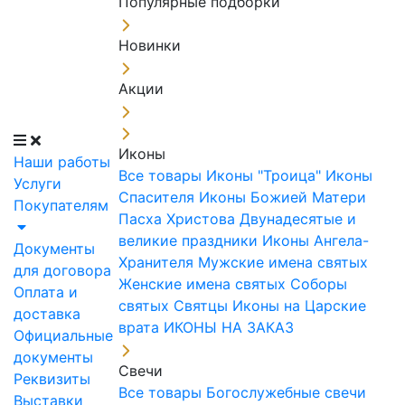
Популярные подборки
Новинки
Акции
Иконы
Наши работы
Все товары
Иконы "Троица"
Иконы
Услуги
Спасителя
Иконы Божией Матери
Покупателям
Пасха Христова
Двунадесятые и
великие праздники
Иконы Ангела-
Документы
Хранителя
Мужские имена святых
для договора
Женские имена святых
Соборы
Оплата и
святых
Святцы
Иконы на Царские
доставка
врата
ИКОНЫ НА ЗАКАЗ
Официальные
документы
Свечи
Реквизиты
Все товары
Богослужебные свечи
Выставки