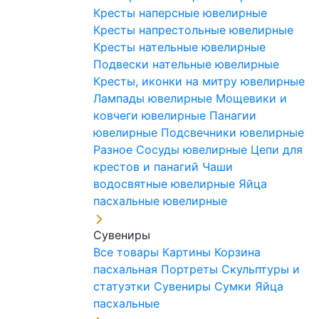
Кресты наперсные ювелирные
Кресты напрестольные ювелирные
Кресты нательные ювелирные
Подвески нательные ювелирные
Кресты, иконки на митру ювелирные
Лампады ювелирные
Мощевики и
ковчеги ювелирные
Панагии
ювелирные
Подсвечники ювелирные
Разное
Сосуды ювелирные
Цепи для
крестов и панагий
Чаши
водосвятные ювелирные
Яйца
пасхальные ювелирные
Сувениры
Все товары
Картины
Корзина
пасхальная
Портреты
Скульптуры и
статуэтки
Сувениры
Сумки
Яйца
пасхальные