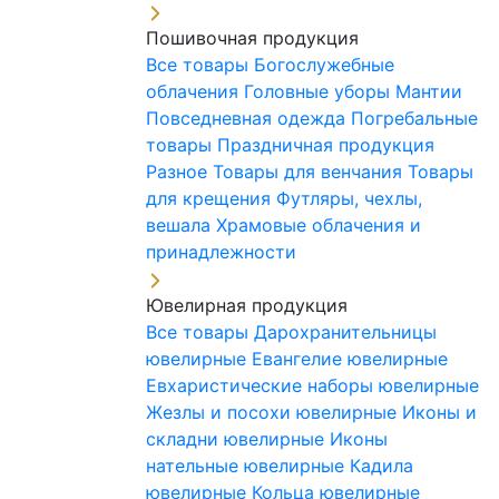
Пошивочная продукция
Все товары
Богослужебные
облачения
Головные уборы
Мантии
Повседневная одежда
Погребальные
товары
Праздничная продукция
Разное
Товары для венчания
Товары
для крещения
Футляры, чехлы,
вешала
Храмовые облачения и
принадлежности
Ювелирная продукция
Все товары
Дарохранительницы
ювелирные
Евангелие ювелирные
Евхаристические наборы ювелирные
Жезлы и посохи ювелирные
Иконы и
складни ювелирные
Иконы
нательные ювелирные
Кадила
ювелирные
Кольца ювелирные