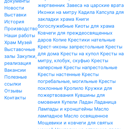
документы
жертвенник
Завеса на царские врата
Новости
Иконки на митру
Кадила
Капсула для
Выставки
закладки храма
Книги
История
богослужебные
Киоты для храма
Производство
Ковчеги для преждеосвященных
Наши работы
даров
Копие
Крестики нательные
Храм
Музей
Крест-иконы запрестольные
Кресты
Выставочные
для дома
Кресты на купол
Кресты на
залы
Закупки,
митру, клобук, скуфью
Кресты
реализация
наперсные
Кресты напрестольные
Вакансии
Кресты настенные
Кресты
Полезные
погребальные, могильные
Кресты
ссылки
поклонные
Кропило
Кружки для
Отзывы
пожертвования
Кувшины для
Контакты
омовения
Купели
Ладан
Ладаница
Лампады и кронштейны
Масло
лампадное
Масло освященное
Мощевики и ковчеги для святых