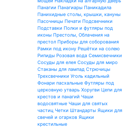
мощей
Накладки на алтарную дверь
Панагии
Панагиары
Паникадила
Панихидные столы, крышки, кануны
Пасочницы
Печати
Подсвечники
Подставки
Полки и футляры под
иконы
Престолы, Облачения на
престол
Приборы для соборования
Рамки под икону
Решётки на солею
Рипиды
Розовая вода
Семисвечники
Сосуды для елея
Сосуды для миро
Стаканы для лампад
Стрючицы
Трехсвечники
Уголь кадильный
Фонари пасхальные
Футляры под
церковную утварь
Хоругви
Цепи для
крестов и панагий
Чаши
водосвятные
Чаши для святых
частиц
Четки
Штандарты
Ящики для
свечей и огарков
Ящики
крестильные