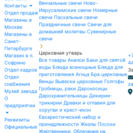
Венчальные свечи
Ново-
Контакты
Иерусалимские свечи
Номерные
Отдел продаж
свечи
Пасхальные свечи
Магазины в
Праздничные свечи
Свечи для
Москве
домашней молитвы
Сувенирные
Магазины в
свечи
Санкт-
Петербурге
Церковная утварь
Магазин в п.
+7
Все товары
Аналои
Баки для святой
Софрино
4
воды
Блюда всенощные
Блюда для
Отдел кадров
З
приготовления Агнца
Бра церковные
Отдел
Венцы
Вывески церковные
Голгофы
снабжения
za
Гробницы, раки
Дароносицы
Музей завода
Дарохранительницы
Дикирии-
О
трикирии
Древки и оглавия для
предприятии
хоругви и крест-икон
Евхаристический набор и
Реквизиты
принадлежности
Жезлы Посохи
Официальные
Жертвенники, Облачения на