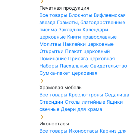
Печатная продукция
Все товары
Блокноты
Вифлеемская
звезда
Грамоты, благодарственные
письма
Закладки
Календари
церковные
Книги православные
Молитвы
Наклейки церковные
Открытки
Плакат церковный
Поминание
Присяга церковная
Наборы Пасхальные
Свидетельство
Сумка-пакет церковная
Храмовая мебель
Все товары
Кресло-троны
Седалища
Стасидии
Столы литийные
Ящики
свечные
Двери для храма
Иконостасы
Все товары
Иконостасы
Карниз для