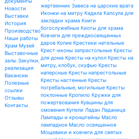
документы
жертвенник
Завеса на царские врата
Новости
Иконки на митру
Кадила
Капсула для
Выставки
закладки храма
Книги
История
богослужебные
Киоты для храма
Производство
Ковчеги для преждеосвященных
Наши работы
даров
Копие
Крестики нательные
Храм
Музей
Крест-иконы запрестольные
Кресты
Выставочные
для дома
Кресты на купол
Кресты на
залы
Закупки,
митру, клобук, скуфью
Кресты
реализация
наперсные
Кресты напрестольные
Вакансии
Кресты настенные
Кресты
Полезные
погребальные, могильные
Кресты
ссылки
поклонные
Кропило
Кружки для
Отзывы
пожертвования
Кувшины для
Контакты
омовения
Купели
Ладан
Ладаница
Лампады и кронштейны
Масло
лампадное
Масло освященное
Мощевики и ковчеги для святых