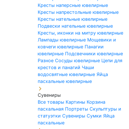
Кресты наперсные ювелирные
Кресты напрестольные ювелирные
Кресты нательные ювелирные
Подвески нательные ювелирные
Кресты, иконки на митру ювелирные
Лампады ювелирные
Мощевики и
ковчеги ювелирные
Панагии
ювелирные
Подсвечники ювелирные
Разное
Сосуды ювелирные
Цепи для
крестов и панагий
Чаши
водосвятные ювелирные
Яйца
пасхальные ювелирные
Сувениры
Все товары
Картины
Корзина
пасхальная
Портреты
Скульптуры и
статуэтки
Сувениры
Сумки
Яйца
пасхальные