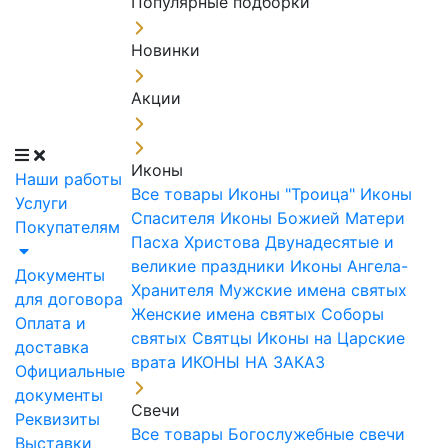
Популярные подборки
Новинки
Акции
Иконы
Наши работы
Все товары
Иконы "Троица"
Иконы
Услуги
Спасителя
Иконы Божией Матери
Покупателям
Пасха Христова
Двунадесятые и
великие праздники
Иконы Ангела-
Документы
Хранителя
Мужские имена святых
для договора
Женские имена святых
Соборы
Оплата и
святых
Святцы
Иконы на Царские
доставка
врата
ИКОНЫ НА ЗАКАЗ
Официальные
документы
Свечи
Реквизиты
Все товары
Богослужебные свечи
Выставки