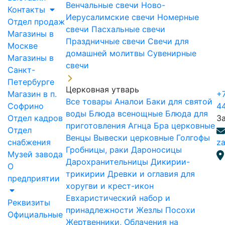
Венчальные свечи
Ново-
Контакты
Иерусалимские свечи
Номерные
Отдел продаж
свечи
Пасхальные свечи
Магазины в
Праздничные свечи
Свечи для
Москве
домашней молитвы
Сувенирные
Магазины в
свечи
Санкт-
Петербурге
Церковная утварь
Магазин в п.
+7
Все товары
Аналои
Баки для святой
Софрино
4
воды
Блюда всенощные
Блюда для
Отдел кадров
З
приготовления Агнца
Бра церковные
Отдел
Венцы
Вывески церковные
Голгофы
снабжения
za
Гробницы, раки
Дароносицы
Музей завода
Дарохранительницы
Дикирии-
О
трикирии
Древки и оглавия для
предприятии
хоругви и крест-икон
Евхаристический набор и
Реквизиты
принадлежности
Жезлы Посохи
Официальные
Жертвенники, Облачения на