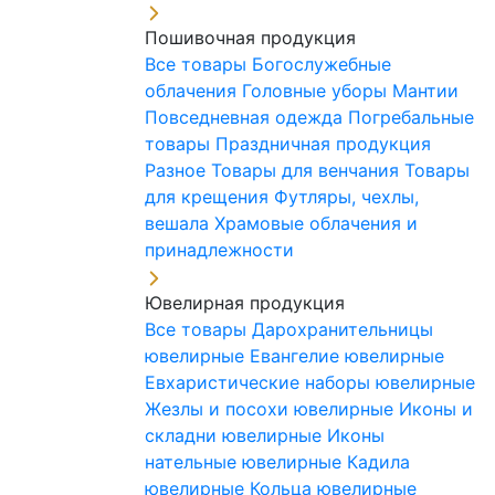
Пошивочная продукция
Все товары
Богослужебные
облачения
Головные уборы
Мантии
Повседневная одежда
Погребальные
товары
Праздничная продукция
Разное
Товары для венчания
Товары
для крещения
Футляры, чехлы,
вешала
Храмовые облачения и
принадлежности
Ювелирная продукция
Все товары
Дарохранительницы
ювелирные
Евангелие ювелирные
Евхаристические наборы ювелирные
Жезлы и посохи ювелирные
Иконы и
складни ювелирные
Иконы
нательные ювелирные
Кадила
ювелирные
Кольца ювелирные