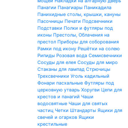
мощей
Накладки на алтарную дверь
Панагии
Панагиары
Паникадила
Панихидные столы, крышки, кануны
Пасочницы
Печати
Подсвечники
Подставки
Полки и футляры под
иконы
Престолы, Облачения на
престол
Приборы для соборования
Рамки под икону
Решётки на солею
Рипиды
Розовая вода
Семисвечники
Сосуды для елея
Сосуды для миро
Стаканы для лампад
Стрючицы
Трехсвечники
Уголь кадильный
Фонари пасхальные
Футляры под
церковную утварь
Хоругви
Цепи для
крестов и панагий
Чаши
водосвятные
Чаши для святых
частиц
Четки
Штандарты
Ящики для
свечей и огарков
Ящики
крестильные