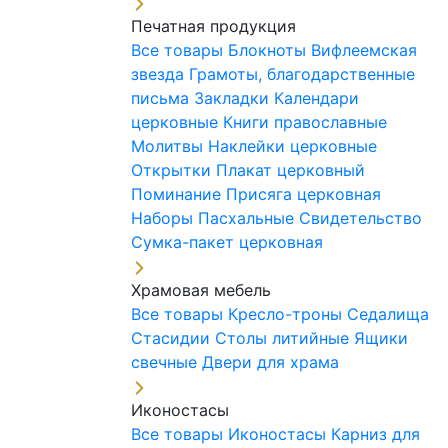
Печатная продукция
Все товары
Блокноты
Вифлеемская
звезда
Грамоты, благодарственные
письма
Закладки
Календари
церковные
Книги православные
Молитвы
Наклейки церковные
Открытки
Плакат церковный
Поминание
Присяга церковная
Наборы Пасхальные
Свидетельство
Сумка-пакет церковная
Храмовая мебель
Все товары
Кресло-троны
Седалища
Стасидии
Столы литийные
Ящики
свечные
Двери для храма
Иконостасы
Все товары
Иконостасы
Карниз для