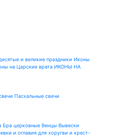
десятые и великие праздники
Иконы
оны на Царские врата
ИКОНЫ НА
свечи
Пасхальные свечи
ца
Бра церковные
Венцы
Вывески
евки и оглавия для хоругви и крест-