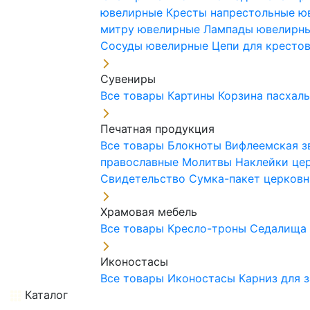
ювелирные
Кресты напрестольные 
митру ювелирные
Лампады ювелирн
Сосуды ювелирные
Цепи для кресто
Сувениры
Все товары
Картины
Корзина пасхал
Печатная продукция
Все товары
Блокноты
Вифлеемская з
православные
Молитвы
Наклейки це
Свидетельство
Сумка-пакет церковн
Храмовая мебель
Все товары
Кресло-троны
Седалищ
Иконостасы
Все товары
Иконостасы
Карниз для 
Каталог