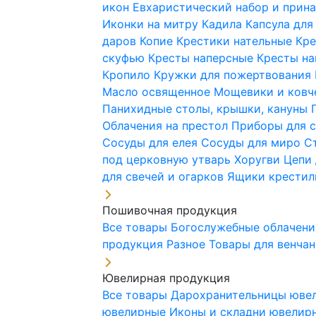
икон
Евхаристический набор и при
Иконки на митру
Кадила
Капсула для
даров
Копие
Крестики нательные
Кре
скуфью
Кресты наперсные
Кресты н
Кропило
Кружки для пожертвования
Масло освященное
Мощевики и ковч
Панихидные столы, крышки, кануны
Облачения на престол
Приборы для 
Сосуды для елея
Сосуды для миро
С
под церковную утварь
Хоругви
Цепи 
для свечей и огарков
Ящики крестил
Пошивочная продукция
Все товары
Богослужебные облачен
продукция
Разное
Товары для венча
Ювелирная продукция
Все товары
Дарохранительницы юве
ювелирные
Иконы и складни ювели