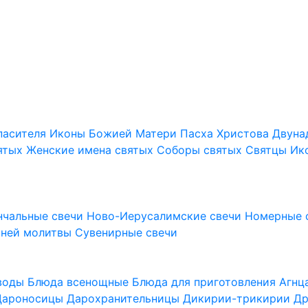
пасителя
Иконы Божией Матери
Пасха Христова
Двуна
ятых
Женские имена святых
Соборы святых
Святцы
Ик
нчальные свечи
Ново-Иерусалимские свечи
Номерные 
шней молитвы
Сувенирные свечи
 воды
Блюда всенощные
Блюда для приготовления Агн
Дароносицы
Дарохранительницы
Дикирии-трикирии
Др