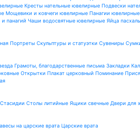
ювелирные
Кресты нательные ювелирные
Подвески нат
ые
Мощевики и ковчеги ювелирные
Панагии ювелирны
в и панагий
Чаши водосвятные ювелирные
Яйца пасхал
ьная
Портреты
Скульптуры и статуэтки
Сувениры
Сумк
везда
Грамоты, благодарственные письма
Закладки
Ка
рковные
Открытки
Плакат церковный
Поминание
Прися
ая
а
Стасидии
Столы литийные
Ящики свечные
Двери для 
завесы на царские врата
Царские врата