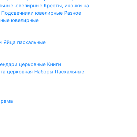
ельные ювелирные
Кресты, иконки на
е
Подсвечники ювелирные
Разное
ьные ювелирные
и
Яйца пасхальные
лендари церковные
Книги
га церковная
Наборы Пасхальные
храма