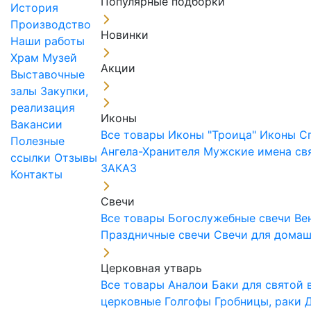
Популярные подборки
История
Производство
Новинки
Наши работы
Храм
Музей
Акции
Выставочные
залы
Закупки,
реализация
Иконы
Вакансии
Все товары
Иконы "Троица"
Иконы С
Полезные
Ангела-Хранителя
Мужские имена св
ссылки
Отзывы
ЗАКАЗ
Контакты
Свечи
Все товары
Богослужебные свечи
Ве
Праздничные свечи
Свечи для дома
Церковная утварь
Все товары
Аналои
Баки для святой
церковные
Голгофы
Гробницы, раки