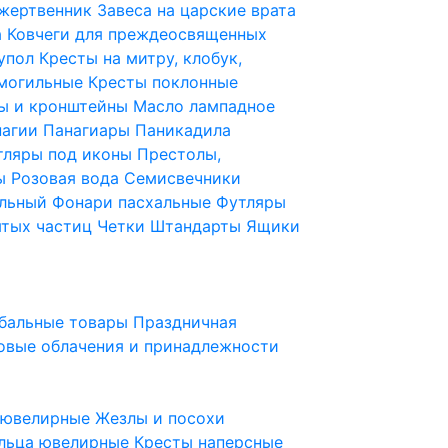
 жертвенник
Завеса на царские врата
а
Ковчеги для преждеосвященных
купол
Кресты на митру, клобук,
 могильные
Кресты поклонные
ы и кронштейны
Масло лампадное
нагии
Панагиары
Паникадила
тляры под иконы
Престолы,
ды
Розовая вода
Семисвечники
ильный
Фонари пасхальные
Футляры
ятых частиц
Четки
Штандарты
Ящики
бальные товары
Праздничная
овые облачения и принадлежности
ы ювелирные
Жезлы и посохи
льца ювелирные
Кресты наперсные