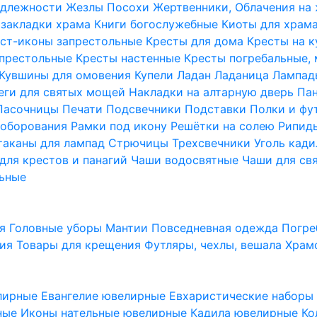
надлежности
Жезлы Посохи
Жертвенники, Облачения на
 закладки храма
Книги богослужебные
Киоты для храм
ст-иконы запрестольные
Кресты для дома
Кресты на 
апрестольные
Кресты настенные
Кресты погребальные,
Кувшины для омовения
Купели
Ладан
Ладаница
Лампад
еги для святых мощей
Накладки на алтарную дверь
Па
Пасочницы
Печати
Подсвечники
Подставки
Полки и фу
соборования
Рамки под икону
Решётки на солею
Рипи
таканы для лампад
Стрючицы
Трехсвечники
Уголь кад
для крестов и панагий
Чаши водосвятные
Чаши для св
ьные
ия
Головные уборы
Мантии
Повседневная одежда
Погре
ния
Товары для крещения
Футляры, чехлы, вешала
Храм
лирные
Евангелие ювелирные
Евхаристические набор
рные
Иконы нательные ювелирные
Кадила ювелирные
Ко