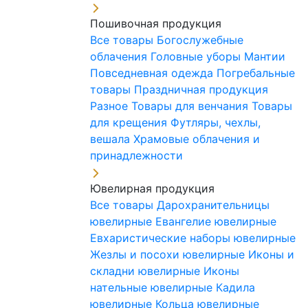
Пошивочная продукция
Все товары
Богослужебные
облачения
Головные уборы
Мантии
Повседневная одежда
Погребальные
товары
Праздничная продукция
Разное
Товары для венчания
Товары
для крещения
Футляры, чехлы,
вешала
Храмовые облачения и
принадлежности
Ювелирная продукция
Все товары
Дарохранительницы
ювелирные
Евангелие ювелирные
Евхаристические наборы ювелирные
Жезлы и посохи ювелирные
Иконы и
складни ювелирные
Иконы
нательные ювелирные
Кадила
ювелирные
Кольца ювелирные