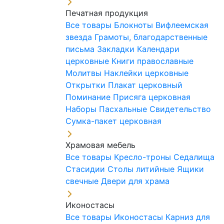
Печатная продукция
Все товары
Блокноты
Вифлеемская
звезда
Грамоты, благодарственные
письма
Закладки
Календари
церковные
Книги православные
Молитвы
Наклейки церковные
Открытки
Плакат церковный
Поминание
Присяга церковная
Наборы Пасхальные
Свидетельство
Сумка-пакет церковная
Храмовая мебель
Все товары
Кресло-троны
Седалища
Стасидии
Столы литийные
Ящики
свечные
Двери для храма
Иконостасы
Все товары
Иконостасы
Карниз для