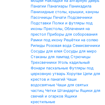
мощей
Накладки на алтарную дверь
Панагии
Панагиары
Паникадила
Панихидные столы, крышки, кануны
Пасочницы
Печати
Подсвечники
Подставки
Полки и футляры под
иконы
Престолы, Облачения на
престол
Приборы для соборования
Рамки под икону
Решётки на солею
Рипиды
Розовая вода
Семисвечники
Сосуды для елея
Сосуды для миро
Стаканы для лампад
Стрючицы
Трехсвечники
Уголь кадильный
Фонари пасхальные
Футляры под
церковную утварь
Хоругви
Цепи для
крестов и панагий
Чаши
водосвятные
Чаши для святых
частиц
Четки
Штандарты
Ящики для
свечей и огарков
Ящики
крестильные