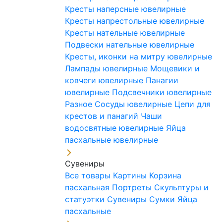
Кресты наперсные ювелирные
Кресты напрестольные ювелирные
Кресты нательные ювелирные
Подвески нательные ювелирные
Кресты, иконки на митру ювелирные
Лампады ювелирные
Мощевики и
ковчеги ювелирные
Панагии
ювелирные
Подсвечники ювелирные
Разное
Сосуды ювелирные
Цепи для
крестов и панагий
Чаши
водосвятные ювелирные
Яйца
пасхальные ювелирные
Сувениры
Все товары
Картины
Корзина
пасхальная
Портреты
Скульптуры и
статуэтки
Сувениры
Сумки
Яйца
пасхальные