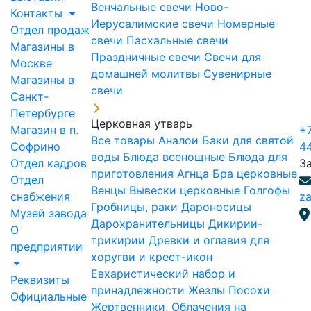
Венчальные свечи
Ново-
Контакты
Иерусалимские свечи
Номерные
Отдел продаж
свечи
Пасхальные свечи
Магазины в
Праздничные свечи
Свечи для
Москве
домашней молитвы
Сувенирные
Магазины в
свечи
Санкт-
Петербурге
Церковная утварь
Магазин в п.
+7
Все товары
Аналои
Баки для святой
Софрино
4
воды
Блюда всенощные
Блюда для
Отдел кадров
З
приготовления Агнца
Бра церковные
Отдел
Венцы
Вывески церковные
Голгофы
снабжения
za
Гробницы, раки
Дароносицы
Музей завода
Дарохранительницы
Дикирии-
О
трикирии
Древки и оглавия для
предприятии
хоругви и крест-икон
Евхаристический набор и
Реквизиты
принадлежности
Жезлы Посохи
Официальные
Жертвенники, Облачения на