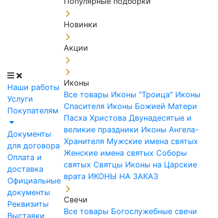
Популярные подборки
Новинки
Акции
Иконы
Наши работы
Все товары
Иконы "Троица"
Иконы
Услуги
Спасителя
Иконы Божией Матери
Покупателям
Пасха Христова
Двунадесятые и
великие праздники
Иконы Ангела-
Документы
Хранителя
Мужские имена святых
для договора
Женские имена святых
Соборы
Оплата и
святых
Святцы
Иконы на Царские
доставка
врата
ИКОНЫ НА ЗАКАЗ
Официальные
документы
Свечи
Реквизиты
Все товары
Богослужебные свечи
Выставки