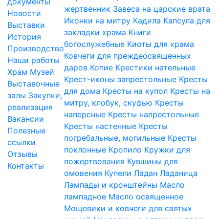
документы
жертвенник
Завеса на царские врата
Новости
Иконки на митру
Кадила
Капсула для
Выставки
закладки храма
Книги
История
богослужебные
Киоты для храма
Производство
Ковчеги для преждеосвященных
Наши работы
даров
Копие
Крестики нательные
Храм
Музей
Крест-иконы запрестольные
Кресты
Выставочные
для дома
Кресты на купол
Кресты на
залы
Закупки,
митру, клобук, скуфью
Кресты
реализация
наперсные
Кресты напрестольные
Вакансии
Кресты настенные
Кресты
Полезные
погребальные, могильные
Кресты
ссылки
поклонные
Кропило
Кружки для
Отзывы
пожертвования
Кувшины для
Контакты
омовения
Купели
Ладан
Ладаница
Лампады и кронштейны
Масло
лампадное
Масло освященное
Мощевики и ковчеги для святых