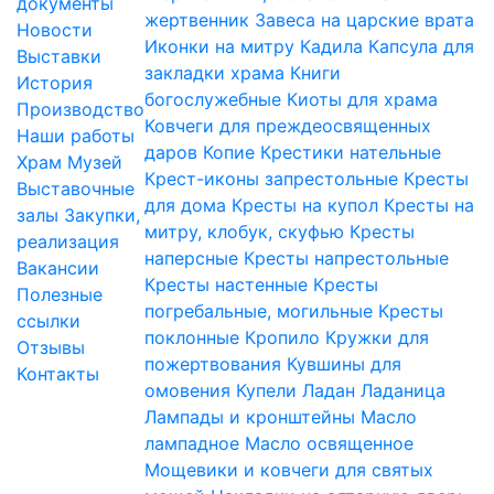
документы
жертвенник
Завеса на царские врата
Новости
Иконки на митру
Кадила
Капсула для
Выставки
закладки храма
Книги
История
богослужебные
Киоты для храма
Производство
Ковчеги для преждеосвященных
Наши работы
даров
Копие
Крестики нательные
Храм
Музей
Крест-иконы запрестольные
Кресты
Выставочные
для дома
Кресты на купол
Кресты на
залы
Закупки,
митру, клобук, скуфью
Кресты
реализация
наперсные
Кресты напрестольные
Вакансии
Кресты настенные
Кресты
Полезные
погребальные, могильные
Кресты
ссылки
поклонные
Кропило
Кружки для
Отзывы
пожертвования
Кувшины для
Контакты
омовения
Купели
Ладан
Ладаница
Лампады и кронштейны
Масло
лампадное
Масло освященное
Мощевики и ковчеги для святых