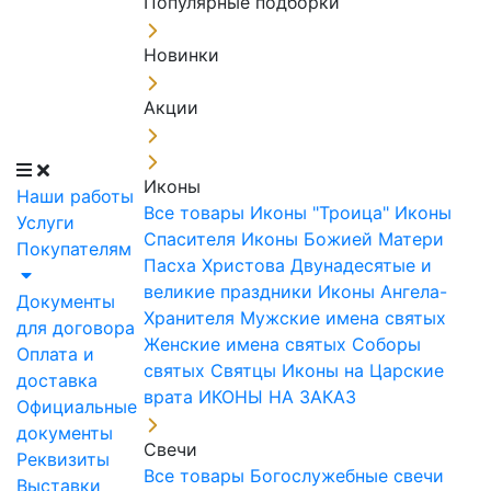
Популярные подборки
Новинки
Акции
Иконы
Наши работы
Все товары
Иконы "Троица"
Иконы
Услуги
Спасителя
Иконы Божией Матери
Покупателям
Пасха Христова
Двунадесятые и
великие праздники
Иконы Ангела-
Документы
Хранителя
Мужские имена святых
для договора
Женские имена святых
Соборы
Оплата и
святых
Святцы
Иконы на Царские
доставка
врата
ИКОНЫ НА ЗАКАЗ
Официальные
документы
Свечи
Реквизиты
Все товары
Богослужебные свечи
Выставки