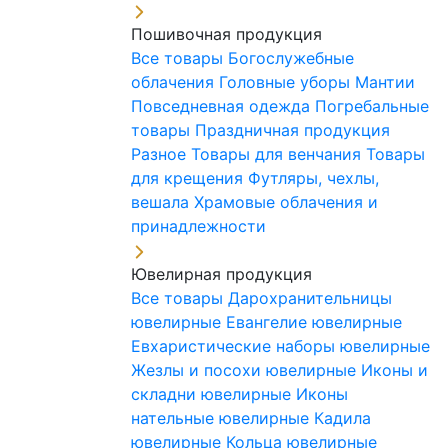
Пошивочная продукция
Все товары
Богослужебные
облачения
Головные уборы
Мантии
Повседневная одежда
Погребальные
товары
Праздничная продукция
Разное
Товары для венчания
Товары
для крещения
Футляры, чехлы,
вешала
Храмовые облачения и
принадлежности
Ювелирная продукция
Все товары
Дарохранительницы
ювелирные
Евангелие ювелирные
Евхаристические наборы ювелирные
Жезлы и посохи ювелирные
Иконы и
складни ювелирные
Иконы
нательные ювелирные
Кадила
ювелирные
Кольца ювелирные