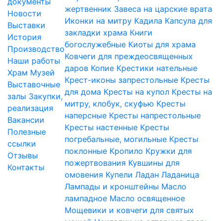
документы
жертвенник
Завеса на царские врата
Новости
Иконки на митру
Кадила
Капсула для
Выставки
закладки храма
Книги
История
богослужебные
Киоты для храма
Производство
Ковчеги для преждеосвященных
Наши работы
даров
Копие
Крестики нательные
Храм
Музей
Крест-иконы запрестольные
Кресты
Выставочные
для дома
Кресты на купол
Кресты на
залы
Закупки,
митру, клобук, скуфью
Кресты
реализация
наперсные
Кресты напрестольные
Вакансии
Кресты настенные
Кресты
Полезные
погребальные, могильные
Кресты
ссылки
поклонные
Кропило
Кружки для
Отзывы
пожертвования
Кувшины для
Контакты
омовения
Купели
Ладан
Ладаница
Лампады и кронштейны
Масло
лампадное
Масло освященное
Мощевики и ковчеги для святых