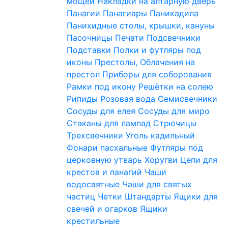
мощей
Накладки на алтарную дверь
Панагии
Панагиары
Паникадила
Панихидные столы, крышки, кануны
Пасочницы
Печати
Подсвечники
Подставки
Полки и футляры под
иконы
Престолы, Облачения на
престол
Приборы для соборования
Рамки под икону
Решётки на солею
Рипиды
Розовая вода
Семисвечники
Сосуды для елея
Сосуды для миро
Стаканы для лампад
Стрючицы
Трехсвечники
Уголь кадильный
Фонари пасхальные
Футляры под
церковную утварь
Хоругви
Цепи для
крестов и панагий
Чаши
водосвятные
Чаши для святых
частиц
Четки
Штандарты
Ящики для
свечей и огарков
Ящики
крестильные