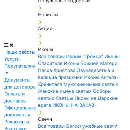
Популярные подборки
Новинки
Акции
Иконы
Наши работы
Все товары
Иконы "Троица"
Иконы
Услуги
Спасителя
Иконы Божией Матери
Покупателям
Пасха Христова
Двунадесятые и
великие праздники
Иконы Ангела-
Документы
Хранителя
Мужские имена святых
для договора
Женские имена святых
Соборы
Оплата и
святых
Святцы
Иконы на Царские
доставка
врата
ИКОНЫ НА ЗАКАЗ
Официальные
документы
Свечи
Реквизиты
Все товары
Богослужебные свечи
Выставки