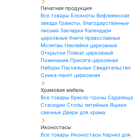
Печатная продукция
Все товары
Блокноты
Вифлеемская
звезда
Грамоты, благодарственные
письма
Закладки
Календари
церковные
Книги православные
Молитвы
Наклейки церковные
Открытки
Плакат церковный
Поминание
Присяга церковная
Наборы Пасхальные
Свидетельство
Сумка-пакет церковная
Храмовая мебель
Все товары
Кресло-троны
Седалища
Стасидии
Столы литийные
Ящики
свечные
Двери для храма
Иконостасы
Все товары
Иконостасы
Карниз для