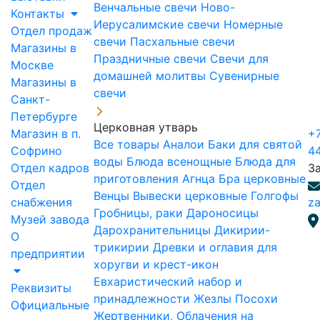
Венчальные свечи
Ново-
Контакты
Иерусалимские свечи
Номерные
Отдел продаж
свечи
Пасхальные свечи
Магазины в
Праздничные свечи
Свечи для
Москве
домашней молитвы
Сувенирные
Магазины в
свечи
Санкт-
Петербурге
Церковная утварь
Магазин в п.
+7
Все товары
Аналои
Баки для святой
Софрино
4
воды
Блюда всенощные
Блюда для
Отдел кадров
З
приготовления Агнца
Бра церковные
Отдел
Венцы
Вывески церковные
Голгофы
снабжения
za
Гробницы, раки
Дароносицы
Музей завода
Дарохранительницы
Дикирии-
О
трикирии
Древки и оглавия для
предприятии
хоругви и крест-икон
Евхаристический набор и
Реквизиты
принадлежности
Жезлы Посохи
Официальные
Жертвенники, Облачения на