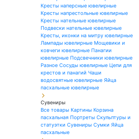
Кресты наперсные ювелирные
Кресты напрестольные ювелирные
Кресты нательные ювелирные
Подвески нательные ювелирные
Кресты, иконки на митру ювелирные
Лампады ювелирные
Мощевики и
ковчеги ювелирные
Панагии
ювелирные
Подсвечники ювелирные
Разное
Сосуды ювелирные
Цепи для
крестов и панагий
Чаши
водосвятные ювелирные
Яйца
пасхальные ювелирные
Сувениры
Все товары
Картины
Корзина
пасхальная
Портреты
Скульптуры и
статуэтки
Сувениры
Сумки
Яйца
пасхальные