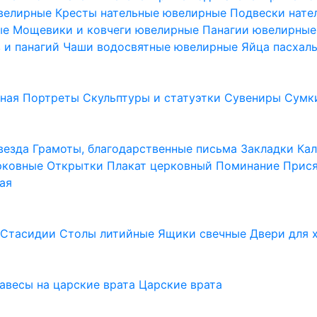
ювелирные
Кресты нательные ювелирные
Подвески нат
ые
Мощевики и ковчеги ювелирные
Панагии ювелирны
в и панагий
Чаши водосвятные ювелирные
Яйца пасхал
ьная
Портреты
Скульптуры и статуэтки
Сувениры
Сумк
везда
Грамоты, благодарственные письма
Закладки
Ка
рковные
Открытки
Плакат церковный
Поминание
Прися
ая
а
Стасидии
Столы литийные
Ящики свечные
Двери для 
завесы на царские врата
Царские врата