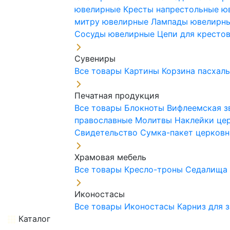
ювелирные
Кресты напрестольные 
митру ювелирные
Лампады ювелирн
Сосуды ювелирные
Цепи для кресто
Сувениры
Все товары
Картины
Корзина пасхал
Печатная продукция
Все товары
Блокноты
Вифлеемская з
православные
Молитвы
Наклейки це
Свидетельство
Сумка-пакет церковн
Храмовая мебель
Все товары
Кресло-троны
Седалищ
Иконостасы
Все товары
Иконостасы
Карниз для 
Каталог