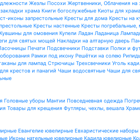
надлежности
Жезлы Посохи
Жертвенники, Облачения на
 закладки храма
Книги богослужебные
Киоты для храм
ст-иконы запрестольные
Кресты для дома
Кресты на 
апрестольные
Кресты настенные
Кресты погребальные,
Кувшины для омовения
Купели
Ладан
Ладаница
Лампад
еги для святых мощей
Накладки на алтарную дверь
Па
Пасочницы
Печати
Подсвечники
Подставки
Полки и фу
соборования
Рамки под икону
Решётки на солею
Рипи
таканы для лампад
Стрючицы
Трехсвечники
Уголь кад
для крестов и панагий
Чаши водосвятные
Чаши для св
ьные
ия
Головные уборы
Мантии
Повседневная одежда
Погре
ния
Товары для крещения
Футляры, чехлы, вешала
Храм
лирные
Евангелие ювелирные
Евхаристические набор
рные
Иконы нательные ювелирные
Кадила ювелирные
Ко