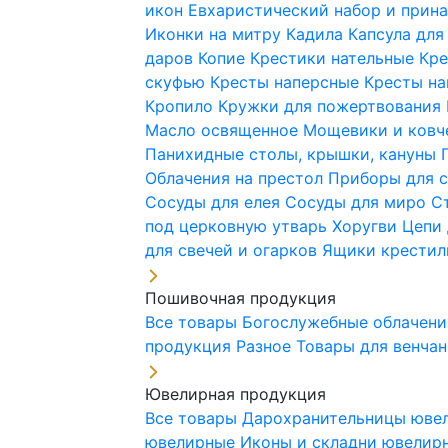
икон
Евхаристический набор и при
Иконки на митру
Кадила
Капсула для
даров
Копие
Крестики нательные
Кре
скуфью
Кресты наперсные
Кресты н
Кропило
Кружки для пожертвования
Масло освященное
Мощевики и ковч
Панихидные столы, крышки, кануны
Облачения на престол
Приборы для 
Сосуды для елея
Сосуды для миро
С
под церковную утварь
Хоругви
Цепи 
для свечей и огарков
Ящики крестил
Пошивочная продукция
Все товары
Богослужебные облачен
продукция
Разное
Товары для венча
Ювелирная продукция
Все товары
Дарохранительницы юве
ювелирные
Иконы и складни ювели