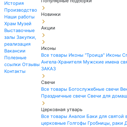
Популярные подборки
История
Производство
Новинки
Наши работы
Храм
Музей
Акции
Выставочные
залы
Закупки,
реализация
Иконы
Вакансии
Все товары
Иконы "Троица"
Иконы С
Полезные
Ангела-Хранителя
Мужские имена св
ссылки
Отзывы
ЗАКАЗ
Контакты
Свечи
Все товары
Богослужебные свечи
Ве
Праздничные свечи
Свечи для дома
Церковная утварь
Все товары
Аналои
Баки для святой
церковные
Голгофы
Гробницы, раки