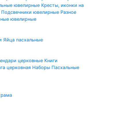
ельные ювелирные
Кресты, иконки на
е
Подсвечники ювелирные
Разное
ьные ювелирные
и
Яйца пасхальные
лендари церковные
Книги
га церковная
Наборы Пасхальные
храма