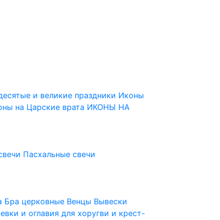
десятые и великие праздники
Иконы
оны на Царские врата
ИКОНЫ НА
свечи
Пасхальные свечи
ца
Бра церковные
Венцы
Вывески
евки и оглавия для хоругви и крест-