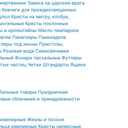
 жертвенник
Завеса на царские врата
а
Ковчеги для преждеосвященных
купол
Кресты на митру, клобук,
 могильные
Кресты поклонные
ы и кронштейны
Масло лампадное
нагии
Панагиары
Паникадила
тляры под иконы
Престолы,
ды
Розовая вода
Семисвечники
ильный
Фонари пасхальные
Футляры
ятых частиц
Четки
Штандарты
Ящики
бальные товары
Праздничная
овые облачения и принадлежности
ы ювелирные
Жезлы и посохи
льца ювелирные
Кресты наперсные