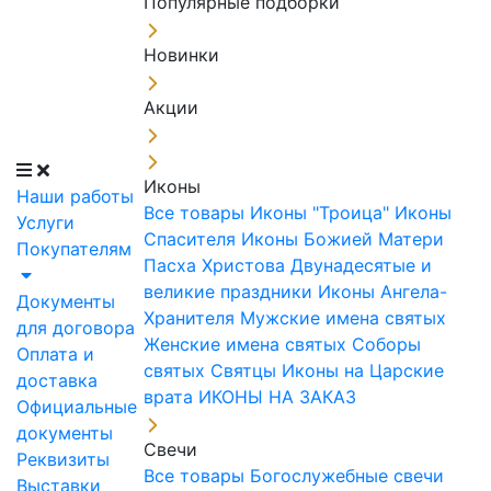
Популярные подборки
Новинки
Акции
Иконы
Наши работы
Все товары
Иконы "Троица"
Иконы
Услуги
Спасителя
Иконы Божией Матери
Покупателям
Пасха Христова
Двунадесятые и
великие праздники
Иконы Ангела-
Документы
Хранителя
Мужские имена святых
для договора
Женские имена святых
Соборы
Оплата и
святых
Святцы
Иконы на Царские
доставка
врата
ИКОНЫ НА ЗАКАЗ
Официальные
документы
Свечи
Реквизиты
Все товары
Богослужебные свечи
Выставки