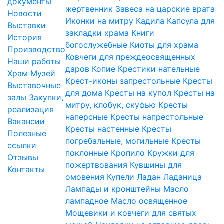
документы
жертвенник
Завеса на царские врата
Новости
Иконки на митру
Кадила
Капсула для
Выставки
закладки храма
Книги
История
богослужебные
Киоты для храма
Производство
Ковчеги для преждеосвященных
Наши работы
даров
Копие
Крестики нательные
Храм
Музей
Крест-иконы запрестольные
Кресты
Выставочные
для дома
Кресты на купол
Кресты на
залы
Закупки,
митру, клобук, скуфью
Кресты
реализация
наперсные
Кресты напрестольные
Вакансии
Кресты настенные
Кресты
Полезные
погребальные, могильные
Кресты
ссылки
поклонные
Кропило
Кружки для
Отзывы
пожертвования
Кувшины для
Контакты
омовения
Купели
Ладан
Ладаница
Лампады и кронштейны
Масло
лампадное
Масло освященное
Мощевики и ковчеги для святых