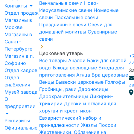
Венчальные свечи
Ново-
Контакты
Иерусалимские свечи
Номерные
Отдел продаж
свечи
Пасхальные свечи
Магазины в
Праздничные свечи
Свечи для
Москве
домашней молитвы
Сувенирные
Магазины в
свечи
Санкт-
Петербурге
Церковная утварь
Магазин в п.
+7
Все товары
Аналои
Баки для святой
Софрино
4
воды
Блюда всенощные
Блюда для
Отдел кадров
З
приготовления Агнца
Бра церковные
Отдел
Венцы
Вывески церковные
Голгофы
снабжения
za
Гробницы, раки
Дароносицы
Музей завода
Дарохранительницы
Дикирии-
О
трикирии
Древки и оглавия для
предприятии
хоругви и крест-икон
Евхаристический набор и
Реквизиты
принадлежности
Жезлы Посохи
Официальные
Жертвенники, Облачения на