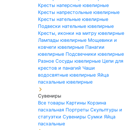
Кресты наперсные ювелирные
Кресты напрестольные ювелирные
Кресты нательные ювелирные
Подвески нательные ювелирные
Кресты, иконки на митру ювелирные
Лампады ювелирные
Мощевики и
ковчеги ювелирные
Панагии
ювелирные
Подсвечники ювелирные
Разное
Сосуды ювелирные
Цепи для
крестов и панагий
Чаши
водосвятные ювелирные
Яйца
пасхальные ювелирные
Сувениры
Все товары
Картины
Корзина
пасхальная
Портреты
Скульптуры и
статуэтки
Сувениры
Сумки
Яйца
пасхальные