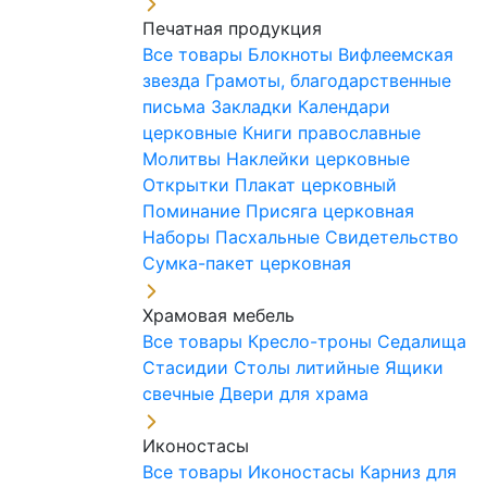
Печатная продукция
Все товары
Блокноты
Вифлеемская
звезда
Грамоты, благодарственные
письма
Закладки
Календари
церковные
Книги православные
Молитвы
Наклейки церковные
Открытки
Плакат церковный
Поминание
Присяга церковная
Наборы Пасхальные
Свидетельство
Сумка-пакет церковная
Храмовая мебель
Все товары
Кресло-троны
Седалища
Стасидии
Столы литийные
Ящики
свечные
Двери для храма
Иконостасы
Все товары
Иконостасы
Карниз для