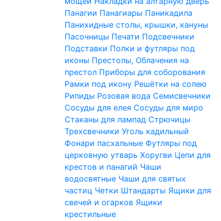
мощей
Накладки на алтарную дверь
Панагии
Панагиары
Паникадила
Панихидные столы, крышки, кануны
Пасочницы
Печати
Подсвечники
Подставки
Полки и футляры под
иконы
Престолы, Облачения на
престол
Приборы для соборования
Рамки под икону
Решётки на солею
Рипиды
Розовая вода
Семисвечники
Сосуды для елея
Сосуды для миро
Стаканы для лампад
Стрючицы
Трехсвечники
Уголь кадильный
Фонари пасхальные
Футляры под
церковную утварь
Хоругви
Цепи для
крестов и панагий
Чаши
водосвятные
Чаши для святых
частиц
Четки
Штандарты
Ящики для
свечей и огарков
Ящики
крестильные