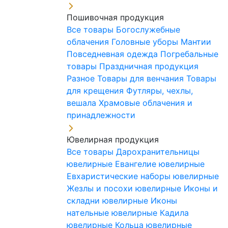
Пошивочная продукция
Все товары
Богослужебные
облачения
Головные уборы
Мантии
Повседневная одежда
Погребальные
товары
Праздничная продукция
Разное
Товары для венчания
Товары
для крещения
Футляры, чехлы,
вешала
Храмовые облачения и
принадлежности
Ювелирная продукция
Все товары
Дарохранительницы
ювелирные
Евангелие ювелирные
Евхаристические наборы ювелирные
Жезлы и посохи ювелирные
Иконы и
складни ювелирные
Иконы
нательные ювелирные
Кадила
ювелирные
Кольца ювелирные