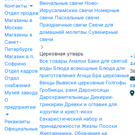
Венчальные свечи
Ново-
Контакты
Иерусалимские свечи
Номерные
Отдел продаж
свечи
Пасхальные свечи
Магазины в
Праздничные свечи
Свечи для
Москве
домашней молитвы
Сувенирные
Магазины в
свечи
Санкт-
Петербурге
Церковная утварь
Магазин в п.
+7
Все товары
Аналои
Баки для святой
Софрино
4
воды
Блюда всенощные
Блюда для
Отдел кадров
З
приготовления Агнца
Бра церковные
Отдел
Венцы
Вывески церковные
Голгофы
снабжения
za
Гробницы, раки
Дароносицы
Музей завода
Дарохранительницы
Дикирии-
О
трикирии
Древки и оглавия для
предприятии
хоругви и крест-икон
Евхаристический набор и
Реквизиты
принадлежности
Жезлы Посохи
Официальные
Жертвенники, Облачения на