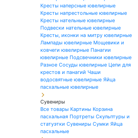
Кресты наперсные ювелирные
Кресты напрестольные ювелирные
Кресты нательные ювелирные
Подвески нательные ювелирные
Кресты, иконки на митру ювелирные
Лампады ювелирные
Мощевики и
ковчеги ювелирные
Панагии
ювелирные
Подсвечники ювелирные
Разное
Сосуды ювелирные
Цепи для
крестов и панагий
Чаши
водосвятные ювелирные
Яйца
пасхальные ювелирные
Сувениры
Все товары
Картины
Корзина
пасхальная
Портреты
Скульптуры и
статуэтки
Сувениры
Сумки
Яйца
пасхальные