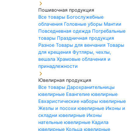
Пошивочная продукция
Все товары
Богослужебные
облачения
Головные уборы
Мантии
Повседневная одежда
Погребальные
товары
Праздничная продукция
Разное
Товары для венчания
Товары
для крещения
Футляры, чехлы,
вешала
Храмовые облачения и
принадлежности
Ювелирная продукция
Все товары
Дарохранительницы
ювелирные
Евангелие ювелирные
Евхаристические наборы ювелирные
Жезлы и посохи ювелирные
Иконы и
складни ювелирные
Иконы
нательные ювелирные
Кадила
ювелирные
Кольца ювелирные