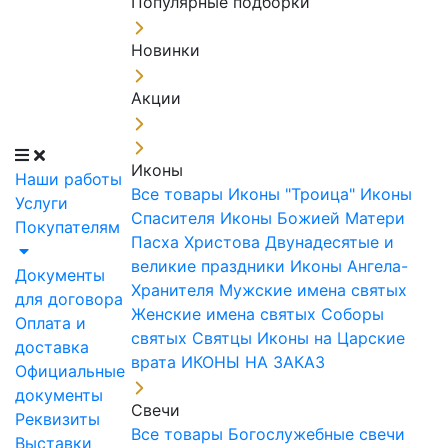
Популярные подборки
Новинки
Акции
Иконы
Наши работы
Все товары
Иконы "Троица"
Иконы
Услуги
Спасителя
Иконы Божией Матери
Покупателям
Пасха Христова
Двунадесятые и
великие праздники
Иконы Ангела-
Документы
Хранителя
Мужские имена святых
для договора
Женские имена святых
Соборы
Оплата и
святых
Святцы
Иконы на Царские
доставка
врата
ИКОНЫ НА ЗАКАЗ
Официальные
документы
Свечи
Реквизиты
Все товары
Богослужебные свечи
Выставки