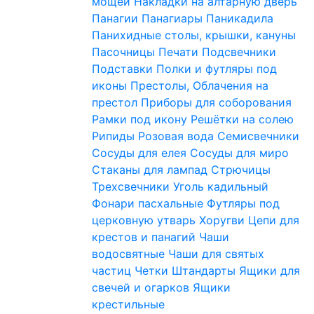
мощей
Накладки на алтарную дверь
Панагии
Панагиары
Паникадила
Панихидные столы, крышки, кануны
Пасочницы
Печати
Подсвечники
Подставки
Полки и футляры под
иконы
Престолы, Облачения на
престол
Приборы для соборования
Рамки под икону
Решётки на солею
Рипиды
Розовая вода
Семисвечники
Сосуды для елея
Сосуды для миро
Стаканы для лампад
Стрючицы
Трехсвечники
Уголь кадильный
Фонари пасхальные
Футляры под
церковную утварь
Хоругви
Цепи для
крестов и панагий
Чаши
водосвятные
Чаши для святых
частиц
Четки
Штандарты
Ящики для
свечей и огарков
Ящики
крестильные