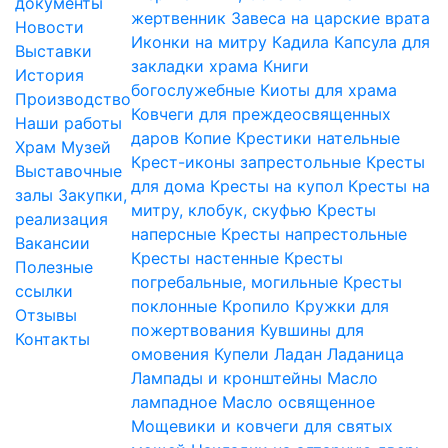
документы
жертвенник
Завеса на царские врата
Новости
Иконки на митру
Кадила
Капсула для
Выставки
закладки храма
Книги
История
богослужебные
Киоты для храма
Производство
Ковчеги для преждеосвященных
Наши работы
даров
Копие
Крестики нательные
Храм
Музей
Крест-иконы запрестольные
Кресты
Выставочные
для дома
Кресты на купол
Кресты на
залы
Закупки,
митру, клобук, скуфью
Кресты
реализация
наперсные
Кресты напрестольные
Вакансии
Кресты настенные
Кресты
Полезные
погребальные, могильные
Кресты
ссылки
поклонные
Кропило
Кружки для
Отзывы
пожертвования
Кувшины для
Контакты
омовения
Купели
Ладан
Ладаница
Лампады и кронштейны
Масло
лампадное
Масло освященное
Мощевики и ковчеги для святых