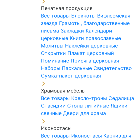
Печатная продукция
Все товары
Блокноты
Вифлеемская
звезда
Грамоты, благодарственные
письма
Закладки
Календари
церковные
Книги православные
Молитвы
Наклейки церковные
Открытки
Плакат церковный
Поминание
Присяга церковная
Наборы Пасхальные
Свидетельство
Сумка-пакет церковная
Храмовая мебель
Все товары
Кресло-троны
Седалища
Стасидии
Столы литийные
Ящики
свечные
Двери для храма
Иконостасы
Все товары
Иконостасы
Карниз для