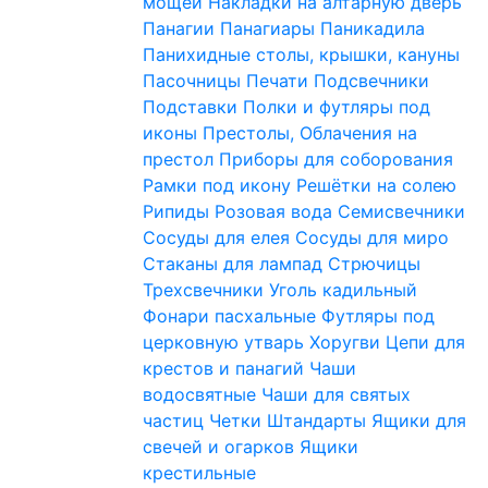
мощей
Накладки на алтарную дверь
Панагии
Панагиары
Паникадила
Панихидные столы, крышки, кануны
Пасочницы
Печати
Подсвечники
Подставки
Полки и футляры под
иконы
Престолы, Облачения на
престол
Приборы для соборования
Рамки под икону
Решётки на солею
Рипиды
Розовая вода
Семисвечники
Сосуды для елея
Сосуды для миро
Стаканы для лампад
Стрючицы
Трехсвечники
Уголь кадильный
Фонари пасхальные
Футляры под
церковную утварь
Хоругви
Цепи для
крестов и панагий
Чаши
водосвятные
Чаши для святых
частиц
Четки
Штандарты
Ящики для
свечей и огарков
Ящики
крестильные