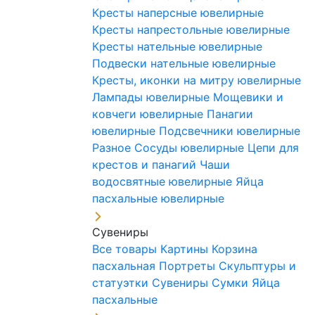
Кресты наперсные ювелирные
Кресты напрестольные ювелирные
Кресты нательные ювелирные
Подвески нательные ювелирные
Кресты, иконки на митру ювелирные
Лампады ювелирные
Мощевики и
ковчеги ювелирные
Панагии
ювелирные
Подсвечники ювелирные
Разное
Сосуды ювелирные
Цепи для
крестов и панагий
Чаши
водосвятные ювелирные
Яйца
пасхальные ювелирные
Сувениры
Все товары
Картины
Корзина
пасхальная
Портреты
Скульптуры и
статуэтки
Сувениры
Сумки
Яйца
пасхальные