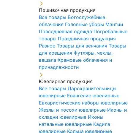
Пошивочная продукция
Все товары
Богослужебные
облачения
Головные уборы
Мантии
Повседневная одежда
Погребальные
товары
Праздничная продукция
Разное
Товары для венчания
Товары
для крещения
Футляры, чехлы,
вешала
Храмовые облачения и
принадлежности
Ювелирная продукция
Все товары
Дарохранительницы
ювелирные
Евангелие ювелирные
Евхаристические наборы ювелирные
Жезлы и посохи ювелирные
Иконы и
складни ювелирные
Иконы
нательные ювелирные
Кадила
ювелирные
Кольца ювелирные