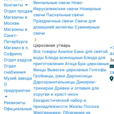
Венчальные свечи
Ново-
Контакты
Иерусалимские свечи
Номерные
Отдел продаж
свечи
Пасхальные свечи
Магазины в
Праздничные свечи
Свечи для
Москве
домашней молитвы
Сувенирные
Магазины в
свечи
Санкт-
Петербурге
Церковная утварь
Магазин в п.
+7
Все товары
Аналои
Баки для святой
Софрино
4
воды
Блюда всенощные
Блюда для
Отдел кадров
З
приготовления Агнца
Бра церковные
Отдел
Венцы
Вывески церковные
Голгофы
снабжения
za
Гробницы, раки
Дароносицы
Музей завода
Дарохранительницы
Дикирии-
О
трикирии
Древки и оглавия для
предприятии
хоругви и крест-икон
Евхаристический набор и
Реквизиты
принадлежности
Жезлы Посохи
Официальные
Жертвенники, Облачения на