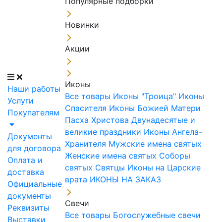
Популярные подборки
Новинки
Акции
Иконы
Наши работы
Все товары
Иконы "Троица"
Иконы
Услуги
Спасителя
Иконы Божией Матери
Покупателям
Пасха Христова
Двунадесятые и
великие праздники
Иконы Ангела-
Документы
Хранителя
Мужские имена святых
для договора
Женские имена святых
Соборы
Оплата и
святых
Святцы
Иконы на Царские
доставка
врата
ИКОНЫ НА ЗАКАЗ
Официальные
документы
Свечи
Реквизиты
Все товары
Богослужебные свечи
Выставки