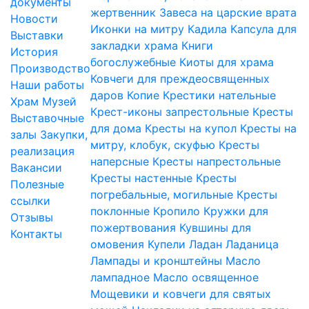
документы
жертвенник
Завеса на царские врата
Новости
Иконки на митру
Кадила
Капсула для
Выставки
закладки храма
Книги
История
богослужебные
Киоты для храма
Производство
Ковчеги для преждеосвященных
Наши работы
даров
Копие
Крестики нательные
Храм
Музей
Крест-иконы запрестольные
Кресты
Выставочные
для дома
Кресты на купол
Кресты на
залы
Закупки,
митру, клобук, скуфью
Кресты
реализация
наперсные
Кресты напрестольные
Вакансии
Кресты настенные
Кресты
Полезные
погребальные, могильные
Кресты
ссылки
поклонные
Кропило
Кружки для
Отзывы
пожертвования
Кувшины для
Контакты
омовения
Купели
Ладан
Ладаница
Лампады и кронштейны
Масло
лампадное
Масло освященное
Мощевики и ковчеги для святых