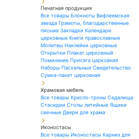
Печатная продукция
Все товары
Блокноты
Вифлеемская
звезда
Грамоты, благодарственные
письма
Закладки
Календари
церковные
Книги православные
Молитвы
Наклейки церковные
Открытки
Плакат церковный
Поминание
Присяга церковная
Наборы Пасхальные
Свидетельство
Сумка-пакет церковная
Храмовая мебель
Все товары
Кресло-троны
Седалища
Стасидии
Столы литийные
Ящики
свечные
Двери для храма
Иконостасы
Все товары
Иконостасы
Карниз для