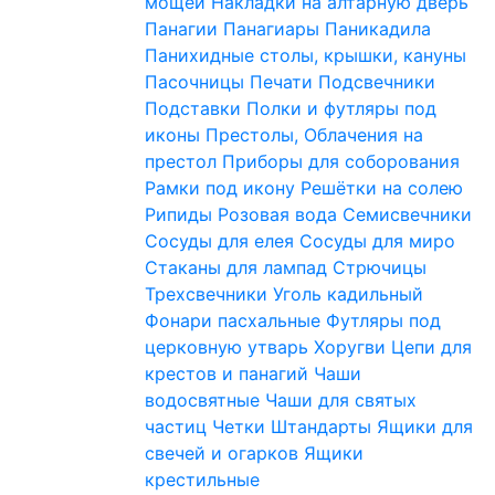
мощей
Накладки на алтарную дверь
Панагии
Панагиары
Паникадила
Панихидные столы, крышки, кануны
Пасочницы
Печати
Подсвечники
Подставки
Полки и футляры под
иконы
Престолы, Облачения на
престол
Приборы для соборования
Рамки под икону
Решётки на солею
Рипиды
Розовая вода
Семисвечники
Сосуды для елея
Сосуды для миро
Стаканы для лампад
Стрючицы
Трехсвечники
Уголь кадильный
Фонари пасхальные
Футляры под
церковную утварь
Хоругви
Цепи для
крестов и панагий
Чаши
водосвятные
Чаши для святых
частиц
Четки
Штандарты
Ящики для
свечей и огарков
Ящики
крестильные