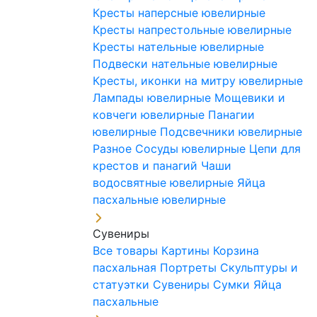
Кресты наперсные ювелирные
Кресты напрестольные ювелирные
Кресты нательные ювелирные
Подвески нательные ювелирные
Кресты, иконки на митру ювелирные
Лампады ювелирные
Мощевики и
ковчеги ювелирные
Панагии
ювелирные
Подсвечники ювелирные
Разное
Сосуды ювелирные
Цепи для
крестов и панагий
Чаши
водосвятные ювелирные
Яйца
пасхальные ювелирные
Сувениры
Все товары
Картины
Корзина
пасхальная
Портреты
Скульптуры и
статуэтки
Сувениры
Сумки
Яйца
пасхальные