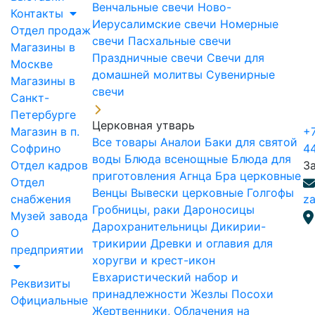
Венчальные свечи
Ново-
Контакты
Иерусалимские свечи
Номерные
Отдел продаж
свечи
Пасхальные свечи
Магазины в
Праздничные свечи
Свечи для
Москве
домашней молитвы
Сувенирные
Магазины в
свечи
Санкт-
Петербурге
Церковная утварь
Магазин в п.
+7
Все товары
Аналои
Баки для святой
Софрино
4
воды
Блюда всенощные
Блюда для
Отдел кадров
З
приготовления Агнца
Бра церковные
Отдел
Венцы
Вывески церковные
Голгофы
снабжения
za
Гробницы, раки
Дароносицы
Музей завода
Дарохранительницы
Дикирии-
О
трикирии
Древки и оглавия для
предприятии
хоругви и крест-икон
Евхаристический набор и
Реквизиты
принадлежности
Жезлы Посохи
Официальные
Жертвенники, Облачения на