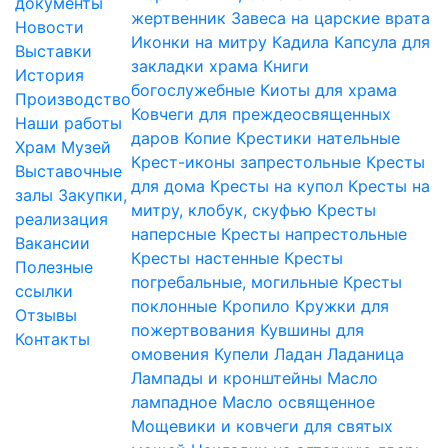
документы
жертвенник
Завеса на царские врата
Новости
Иконки на митру
Кадила
Капсула для
Выставки
закладки храма
Книги
История
богослужебные
Киоты для храма
Производство
Ковчеги для преждеосвященных
Наши работы
даров
Копие
Крестики нательные
Храм
Музей
Крест-иконы запрестольные
Кресты
Выставочные
для дома
Кресты на купол
Кресты на
залы
Закупки,
митру, клобук, скуфью
Кресты
реализация
наперсные
Кресты напрестольные
Вакансии
Кресты настенные
Кресты
Полезные
погребальные, могильные
Кресты
ссылки
поклонные
Кропило
Кружки для
Отзывы
пожертвования
Кувшины для
Контакты
омовения
Купели
Ладан
Ладаница
Лампады и кронштейны
Масло
лампадное
Масло освященное
Мощевики и ковчеги для святых