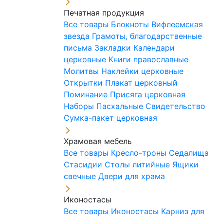
Печатная продукция
Все товары
Блокноты
Вифлеемская
звезда
Грамоты, благодарственные
письма
Закладки
Календари
церковные
Книги православные
Молитвы
Наклейки церковные
Открытки
Плакат церковный
Поминание
Присяга церковная
Наборы Пасхальные
Свидетельство
Сумка-пакет церковная
Храмовая мебель
Все товары
Кресло-троны
Седалища
Стасидии
Столы литийные
Ящики
свечные
Двери для храма
Иконостасы
Все товары
Иконостасы
Карниз для