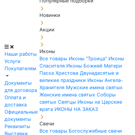
Популярные подборки
Новинки
Акции
Иконы
Наши работы
Все товары
Иконы "Троица"
Иконы
Услуги
Спасителя
Иконы Божией Матери
Покупателям
Пасха Христова
Двунадесятые и
великие праздники
Иконы Ангела-
Документы
Хранителя
Мужские имена святых
для договора
Женские имена святых
Соборы
Оплата и
святых
Святцы
Иконы на Царские
доставка
врата
ИКОНЫ НА ЗАКАЗ
Официальные
документы
Свечи
Реквизиты
Все товары
Богослужебные свечи
Выставки