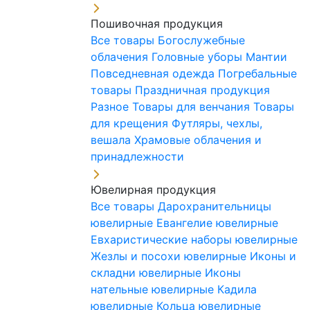
Пошивочная продукция
Все товары
Богослужебные
облачения
Головные уборы
Мантии
Повседневная одежда
Погребальные
товары
Праздничная продукция
Разное
Товары для венчания
Товары
для крещения
Футляры, чехлы,
вешала
Храмовые облачения и
принадлежности
Ювелирная продукция
Все товары
Дарохранительницы
ювелирные
Евангелие ювелирные
Евхаристические наборы ювелирные
Жезлы и посохи ювелирные
Иконы и
складни ювелирные
Иконы
нательные ювелирные
Кадила
ювелирные
Кольца ювелирные