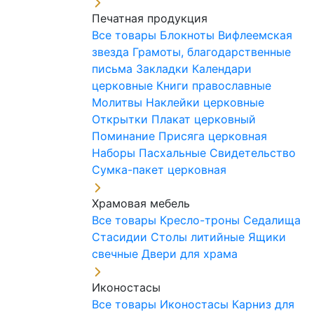
Печатная продукция
Все товары
Блокноты
Вифлеемская
звезда
Грамоты, благодарственные
письма
Закладки
Календари
церковные
Книги православные
Молитвы
Наклейки церковные
Открытки
Плакат церковный
Поминание
Присяга церковная
Наборы Пасхальные
Свидетельство
Сумка-пакет церковная
Храмовая мебель
Все товары
Кресло-троны
Седалища
Стасидии
Столы литийные
Ящики
свечные
Двери для храма
Иконостасы
Все товары
Иконостасы
Карниз для