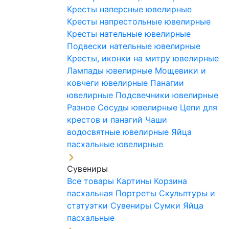
Кресты наперсные ювелирные
Кресты напрестольные ювелирные
Кресты нательные ювелирные
Подвески нательные ювелирные
Кресты, иконки на митру ювелирные
Лампады ювелирные
Мощевики и
ковчеги ювелирные
Панагии
ювелирные
Подсвечники ювелирные
Разное
Сосуды ювелирные
Цепи для
крестов и панагий
Чаши
водосвятные ювелирные
Яйца
пасхальные ювелирные
Сувениры
Все товары
Картины
Корзина
пасхальная
Портреты
Скульптуры и
статуэтки
Сувениры
Сумки
Яйца
пасхальные