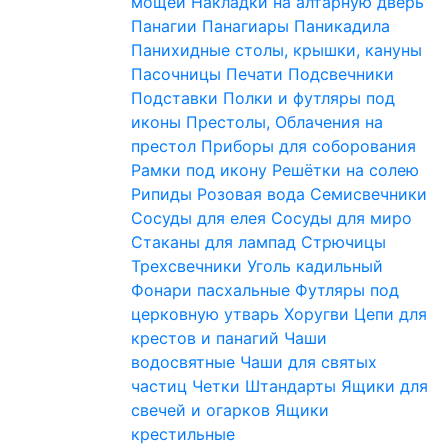
мощей
Накладки на алтарную дверь
Панагии
Панагиары
Паникадила
Панихидные столы, крышки, кануны
Пасочницы
Печати
Подсвечники
Подставки
Полки и футляры под
иконы
Престолы, Облачения на
престол
Приборы для соборования
Рамки под икону
Решётки на солею
Рипиды
Розовая вода
Семисвечники
Сосуды для елея
Сосуды для миро
Стаканы для лампад
Стрючицы
Трехсвечники
Уголь кадильный
Фонари пасхальные
Футляры под
церковную утварь
Хоругви
Цепи для
крестов и панагий
Чаши
водосвятные
Чаши для святых
частиц
Четки
Штандарты
Ящики для
свечей и огарков
Ящики
крестильные