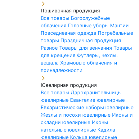
Пошивочная продукция
Все товары
Богослужебные
облачения
Головные уборы
Мантии
Повседневная одежда
Погребальные
товары
Праздничная продукция
Разное
Товары для венчания
Товары
для крещения
Футляры, чехлы,
вешала
Храмовые облачения и
принадлежности
Ювелирная продукция
Все товары
Дарохранительницы
ювелирные
Евангелие ювелирные
Евхаристические наборы ювелирные
Жезлы и посохи ювелирные
Иконы и
складни ювелирные
Иконы
нательные ювелирные
Кадила
ювелирные
Кольца ювелирные