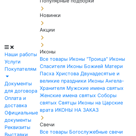
Популярные подборки
Новинки
Акции
Иконы
Наши работы
Все товары
Иконы "Троица"
Иконы
Услуги
Спасителя
Иконы Божией Матери
Покупателям
Пасха Христова
Двунадесятые и
великие праздники
Иконы Ангела-
Документы
Хранителя
Мужские имена святых
для договора
Женские имена святых
Соборы
Оплата и
святых
Святцы
Иконы на Царские
доставка
врата
ИКОНЫ НА ЗАКАЗ
Официальные
документы
Свечи
Реквизиты
Все товары
Богослужебные свечи
Выставки