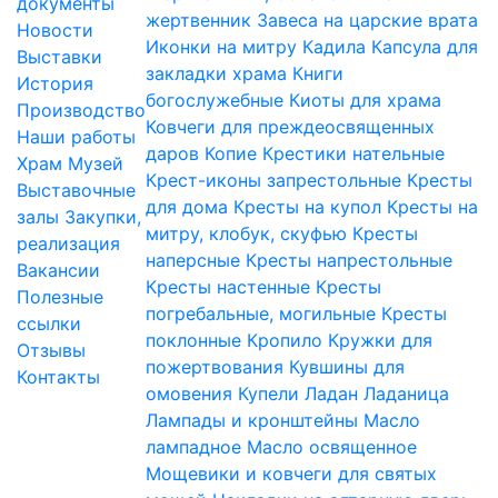
документы
жертвенник
Завеса на царские врата
Новости
Иконки на митру
Кадила
Капсула для
Выставки
закладки храма
Книги
История
богослужебные
Киоты для храма
Производство
Ковчеги для преждеосвященных
Наши работы
даров
Копие
Крестики нательные
Храм
Музей
Крест-иконы запрестольные
Кресты
Выставочные
для дома
Кресты на купол
Кресты на
залы
Закупки,
митру, клобук, скуфью
Кресты
реализация
наперсные
Кресты напрестольные
Вакансии
Кресты настенные
Кресты
Полезные
погребальные, могильные
Кресты
ссылки
поклонные
Кропило
Кружки для
Отзывы
пожертвования
Кувшины для
Контакты
омовения
Купели
Ладан
Ладаница
Лампады и кронштейны
Масло
лампадное
Масло освященное
Мощевики и ковчеги для святых