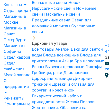
Венчальные свечи
Ново-
Контакты
Иерусалимские свечи
Номерные
Отдел продаж
свечи
Пасхальные свечи
Магазины в
Праздничные свечи
Свечи для
Москве
домашней молитвы
Сувенирные
Магазины в
свечи
Санкт-
Петербурге
Церковная утварь
Магазин в п.
+7
Все товары
Аналои
Баки для святой
Софрино
4
воды
Блюда всенощные
Блюда для
Отдел кадров
З
приготовления Агнца
Бра церковные
Отдел
Венцы
Вывески церковные
Голгофы
снабжения
za
Гробницы, раки
Дароносицы
Музей завода
Дарохранительницы
Дикирии-
О
трикирии
Древки и оглавия для
предприятии
хоругви и крест-икон
Евхаристический набор и
Реквизиты
принадлежности
Жезлы Посохи
Официальные
Жертвенники, Облачения на