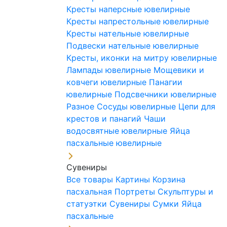
Кресты наперсные ювелирные
Кресты напрестольные ювелирные
Кресты нательные ювелирные
Подвески нательные ювелирные
Кресты, иконки на митру ювелирные
Лампады ювелирные
Мощевики и
ковчеги ювелирные
Панагии
ювелирные
Подсвечники ювелирные
Разное
Сосуды ювелирные
Цепи для
крестов и панагий
Чаши
водосвятные ювелирные
Яйца
пасхальные ювелирные
Сувениры
Все товары
Картины
Корзина
пасхальная
Портреты
Скульптуры и
статуэтки
Сувениры
Сумки
Яйца
пасхальные