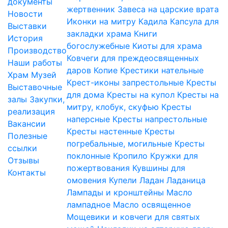
документы
жертвенник
Завеса на царские врата
Новости
Иконки на митру
Кадила
Капсула для
Выставки
закладки храма
Книги
История
богослужебные
Киоты для храма
Производство
Ковчеги для преждеосвященных
Наши работы
даров
Копие
Крестики нательные
Храм
Музей
Крест-иконы запрестольные
Кресты
Выставочные
для дома
Кресты на купол
Кресты на
залы
Закупки,
митру, клобук, скуфью
Кресты
реализация
наперсные
Кресты напрестольные
Вакансии
Кресты настенные
Кресты
Полезные
погребальные, могильные
Кресты
ссылки
поклонные
Кропило
Кружки для
Отзывы
пожертвования
Кувшины для
Контакты
омовения
Купели
Ладан
Ладаница
Лампады и кронштейны
Масло
лампадное
Масло освященное
Мощевики и ковчеги для святых