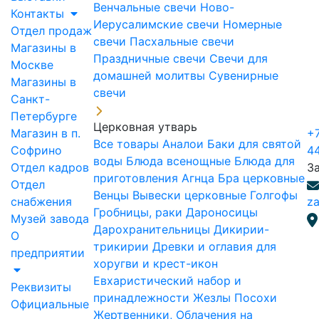
Венчальные свечи
Ново-
Контакты
Иерусалимские свечи
Номерные
Отдел продаж
свечи
Пасхальные свечи
Магазины в
Праздничные свечи
Свечи для
Москве
домашней молитвы
Сувенирные
Магазины в
свечи
Санкт-
Петербурге
Церковная утварь
Магазин в п.
+7
Все товары
Аналои
Баки для святой
Софрино
4
воды
Блюда всенощные
Блюда для
Отдел кадров
З
приготовления Агнца
Бра церковные
Отдел
Венцы
Вывески церковные
Голгофы
снабжения
za
Гробницы, раки
Дароносицы
Музей завода
Дарохранительницы
Дикирии-
О
трикирии
Древки и оглавия для
предприятии
хоругви и крест-икон
Евхаристический набор и
Реквизиты
принадлежности
Жезлы Посохи
Официальные
Жертвенники, Облачения на