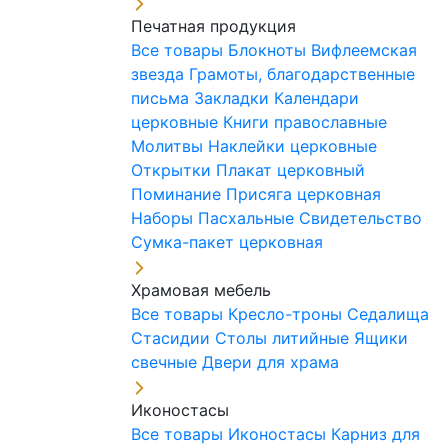
Печатная продукция
Все товары
Блокноты
Вифлеемская
звезда
Грамоты, благодарственные
письма
Закладки
Календари
церковные
Книги православные
Молитвы
Наклейки церковные
Открытки
Плакат церковный
Поминание
Присяга церковная
Наборы Пасхальные
Свидетельство
Сумка-пакет церковная
Храмовая мебель
Все товары
Кресло-троны
Седалища
Стасидии
Столы литийные
Ящики
свечные
Двери для храма
Иконостасы
Все товары
Иконостасы
Карниз для