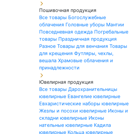
Пошивочная продукция
Все товары
Богослужебные
облачения
Головные уборы
Мантии
Повседневная одежда
Погребальные
товары
Праздничная продукция
Разное
Товары для венчания
Товары
для крещения
Футляры, чехлы,
вешала
Храмовые облачения и
принадлежности
Ювелирная продукция
Все товары
Дарохранительницы
ювелирные
Евангелие ювелирные
Евхаристические наборы ювелирные
Жезлы и посохи ювелирные
Иконы и
складни ювелирные
Иконы
нательные ювелирные
Кадила
ювелирные
Кольца ювелирные