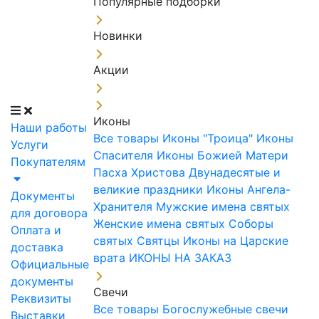
Популярные подборки
Новинки
Акции
Иконы
Наши работы
Все товары
Иконы "Троица"
Иконы
Услуги
Спасителя
Иконы Божией Матери
Покупателям
Пасха Христова
Двунадесятые и
великие праздники
Иконы Ангела-
Документы
Хранителя
Мужские имена святых
для договора
Женские имена святых
Соборы
Оплата и
святых
Святцы
Иконы на Царские
доставка
врата
ИКОНЫ НА ЗАКАЗ
Официальные
документы
Свечи
Реквизиты
Все товары
Богослужебные свечи
Выставки