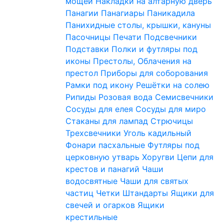
мощей
Накладки на алтарную дверь
Панагии
Панагиары
Паникадила
Панихидные столы, крышки, кануны
Пасочницы
Печати
Подсвечники
Подставки
Полки и футляры под
иконы
Престолы, Облачения на
престол
Приборы для соборования
Рамки под икону
Решётки на солею
Рипиды
Розовая вода
Семисвечники
Сосуды для елея
Сосуды для миро
Стаканы для лампад
Стрючицы
Трехсвечники
Уголь кадильный
Фонари пасхальные
Футляры под
церковную утварь
Хоругви
Цепи для
крестов и панагий
Чаши
водосвятные
Чаши для святых
частиц
Четки
Штандарты
Ящики для
свечей и огарков
Ящики
крестильные