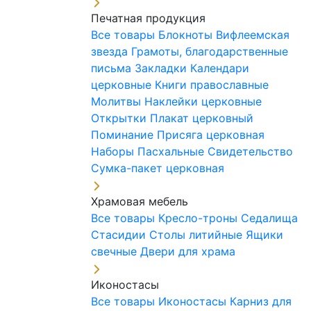
Печатная продукция
Все товары
Блокноты
Вифлеемская
звезда
Грамоты, благодарственные
письма
Закладки
Календари
церковные
Книги православные
Молитвы
Наклейки церковные
Открытки
Плакат церковный
Поминание
Присяга церковная
Наборы Пасхальные
Свидетельство
Сумка-пакет церковная
Храмовая мебель
Все товары
Кресло-троны
Седалища
Стасидии
Столы литийные
Ящики
свечные
Двери для храма
Иконостасы
Все товары
Иконостасы
Карниз для