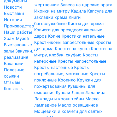
документы
жертвенник
Завеса на царские врата
Новости
Иконки на митру
Кадила
Капсула для
Выставки
закладки храма
Книги
История
богослужебные
Киоты для храма
Производство
Ковчеги для преждеосвященных
Наши работы
даров
Копие
Крестики нательные
Храм
Музей
Крест-иконы запрестольные
Кресты
Выставочные
для дома
Кресты на купол
Кресты на
залы
Закупки,
митру, клобук, скуфью
Кресты
реализация
наперсные
Кресты напрестольные
Вакансии
Кресты настенные
Кресты
Полезные
погребальные, могильные
Кресты
ссылки
поклонные
Кропило
Кружки для
Отзывы
пожертвования
Кувшины для
Контакты
омовения
Купели
Ладан
Ладаница
Лампады и кронштейны
Масло
лампадное
Масло освященное
Мощевики и ковчеги для святых