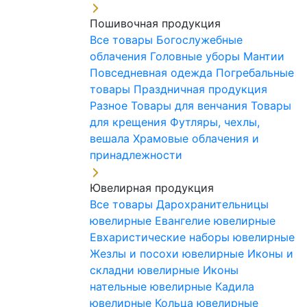
Пошивочная продукция
Все товары
Богослужебные
облачения
Головные уборы
Мантии
Повседневная одежда
Погребальные
товары
Праздничная продукция
Разное
Товары для венчания
Товары
для крещения
Футляры, чехлы,
вешала
Храмовые облачения и
принадлежности
Ювелирная продукция
Все товары
Дарохранительницы
ювелирные
Евангелие ювелирные
Евхаристические наборы ювелирные
Жезлы и посохи ювелирные
Иконы и
складни ювелирные
Иконы
нательные ювелирные
Кадила
ювелирные
Кольца ювелирные