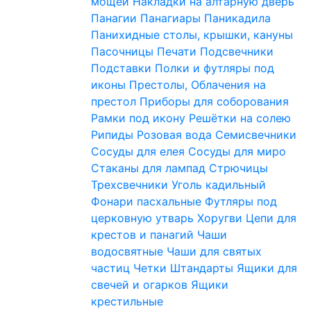
мощей
Накладки на алтарную дверь
Панагии
Панагиары
Паникадила
Панихидные столы, крышки, кануны
Пасочницы
Печати
Подсвечники
Подставки
Полки и футляры под
иконы
Престолы, Облачения на
престол
Приборы для соборования
Рамки под икону
Решётки на солею
Рипиды
Розовая вода
Семисвечники
Сосуды для елея
Сосуды для миро
Стаканы для лампад
Стрючицы
Трехсвечники
Уголь кадильный
Фонари пасхальные
Футляры под
церковную утварь
Хоругви
Цепи для
крестов и панагий
Чаши
водосвятные
Чаши для святых
частиц
Четки
Штандарты
Ящики для
свечей и огарков
Ящики
крестильные