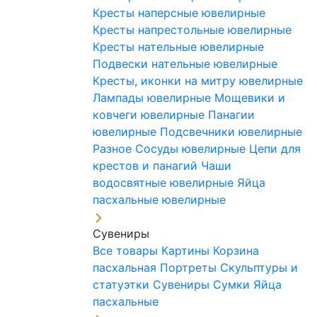
Кресты наперсные ювелирные
Кресты напрестольные ювелирные
Кресты нательные ювелирные
Подвески нательные ювелирные
Кресты, иконки на митру ювелирные
Лампады ювелирные
Мощевики и
ковчеги ювелирные
Панагии
ювелирные
Подсвечники ювелирные
Разное
Сосуды ювелирные
Цепи для
крестов и панагий
Чаши
водосвятные ювелирные
Яйца
пасхальные ювелирные
Сувениры
Все товары
Картины
Корзина
пасхальная
Портреты
Скульптуры и
статуэтки
Сувениры
Сумки
Яйца
пасхальные