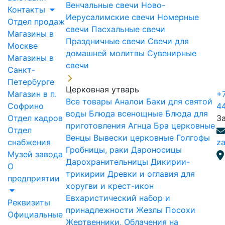
Венчальные свечи
Ново-
Контакты
Иерусалимские свечи
Номерные
Отдел продаж
свечи
Пасхальные свечи
Магазины в
Праздничные свечи
Свечи для
Москве
домашней молитвы
Сувенирные
Магазины в
свечи
Санкт-
Петербурге
Церковная утварь
Магазин в п.
+7
Все товары
Аналои
Баки для святой
Софрино
4
воды
Блюда всенощные
Блюда для
Отдел кадров
З
приготовления Агнца
Бра церковные
Отдел
Венцы
Вывески церковные
Голгофы
снабжения
za
Гробницы, раки
Дароносицы
Музей завода
Дарохранительницы
Дикирии-
О
трикирии
Древки и оглавия для
предприятии
хоругви и крест-икон
Евхаристический набор и
Реквизиты
принадлежности
Жезлы Посохи
Официальные
Жертвенники, Облачения на