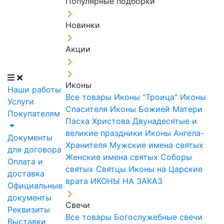
Популярные подборки
Новинки
Акции
Иконы
Наши работы
Все товары
Иконы "Троица"
Иконы
Услуги
Спасителя
Иконы Божией Матери
Покупателям
Пасха Христова
Двунадесятые и
великие праздники
Иконы Ангела-
Документы
Хранителя
Мужские имена святых
для договора
Женские имена святых
Соборы
Оплата и
святых
Святцы
Иконы на Царские
доставка
врата
ИКОНЫ НА ЗАКАЗ
Официальные
документы
Свечи
Реквизиты
Все товары
Богослужебные свечи
Выставки