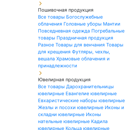
Пошивочная продукция
Все товары
Богослужебные
облачения
Головные уборы
Мантии
Повседневная одежда
Погребальные
товары
Праздничная продукция
Разное
Товары для венчания
Товары
для крещения
Футляры, чехлы,
вешала
Храмовые облачения и
принадлежности
Ювелирная продукция
Все товары
Дарохранительницы
ювелирные
Евангелие ювелирные
Евхаристические наборы ювелирные
Жезлы и посохи ювелирные
Иконы и
складни ювелирные
Иконы
нательные ювелирные
Кадила
ювелирные
Кольца ювелирные