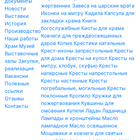
документы
жертвенник
Завеса на царские врата
Новости
Иконки на митру
Кадила
Капсула для
Выставки
закладки храма
Книги
История
богослужебные
Киоты для храма
Производство
Ковчеги для преждеосвященных
Наши работы
даров
Копие
Крестики нательные
Храм
Музей
Крест-иконы запрестольные
Кресты
Выставочные
для дома
Кресты на купол
Кресты на
залы
Закупки,
митру, клобук, скуфью
Кресты
реализация
наперсные
Кресты напрестольные
Вакансии
Кресты настенные
Кресты
Полезные
погребальные, могильные
Кресты
ссылки
поклонные
Кропило
Кружки для
Отзывы
пожертвования
Кувшины для
Контакты
омовения
Купели
Ладан
Ладаница
Лампады и кронштейны
Масло
лампадное
Масло освященное
Мощевики и ковчеги для святых