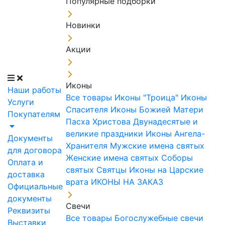
Популярные подборки
Новинки
Акции
Иконы
Наши работы
Все товары
Иконы "Троица"
Иконы
Услуги
Спасителя
Иконы Божией Матери
Покупателям
Пасха Христова
Двунадесятые и
великие праздники
Иконы Ангела-
Документы
Хранителя
Мужские имена святых
для договора
Женские имена святых
Соборы
Оплата и
святых
Святцы
Иконы на Царские
доставка
врата
ИКОНЫ НА ЗАКАЗ
Официальные
документы
Свечи
Реквизиты
Все товары
Богослужебные свечи
Выставки