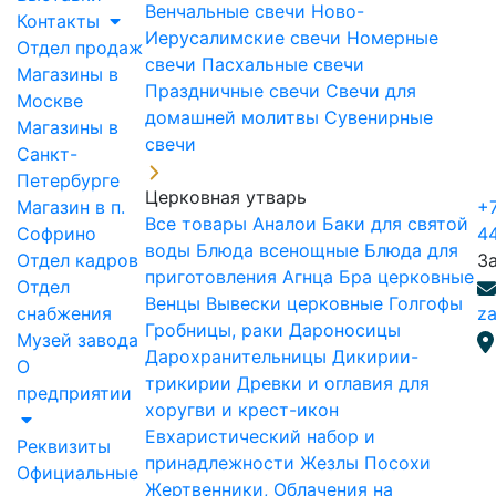
Венчальные свечи
Ново-
Контакты
Иерусалимские свечи
Номерные
Отдел продаж
свечи
Пасхальные свечи
Магазины в
Праздничные свечи
Свечи для
Москве
домашней молитвы
Сувенирные
Магазины в
свечи
Санкт-
Петербурге
Церковная утварь
Магазин в п.
+7
Все товары
Аналои
Баки для святой
Софрино
4
воды
Блюда всенощные
Блюда для
Отдел кадров
З
приготовления Агнца
Бра церковные
Отдел
Венцы
Вывески церковные
Голгофы
снабжения
za
Гробницы, раки
Дароносицы
Музей завода
Дарохранительницы
Дикирии-
О
трикирии
Древки и оглавия для
предприятии
хоругви и крест-икон
Евхаристический набор и
Реквизиты
принадлежности
Жезлы Посохи
Официальные
Жертвенники, Облачения на