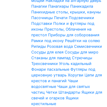
мощей
Накладки на алтарную дверь
Панагии
Панагиары
Паникадила
Панихидные столы, крышки, кануны
Пасочницы
Печати
Подсвечники
Подставки
Полки и футляры под
иконы
Престолы, Облачения на
престол
Приборы для соборования
Рамки под икону
Решётки на солею
Рипиды
Розовая вода
Семисвечники
Сосуды для елея
Сосуды для миро
Стаканы для лампад
Стрючицы
Трехсвечники
Уголь кадильный
Фонари пасхальные
Футляры под
церковную утварь
Хоругви
Цепи для
крестов и панагий
Чаши
водосвятные
Чаши для святых
частиц
Четки
Штандарты
Ящики для
свечей и огарков
Ящики
крестильные