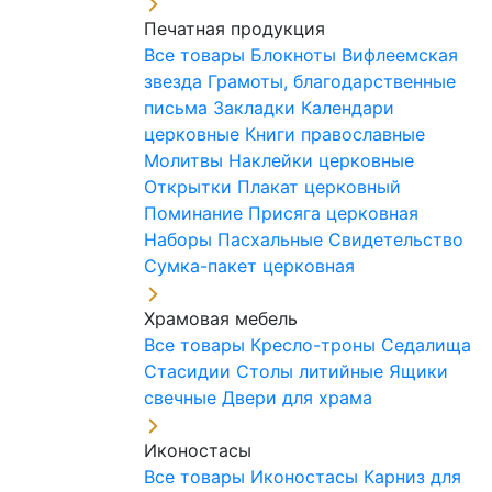
Печатная продукция
Все товары
Блокноты
Вифлеемская
звезда
Грамоты, благодарственные
письма
Закладки
Календари
церковные
Книги православные
Молитвы
Наклейки церковные
Открытки
Плакат церковный
Поминание
Присяга церковная
Наборы Пасхальные
Свидетельство
Сумка-пакет церковная
Храмовая мебель
Все товары
Кресло-троны
Седалища
Стасидии
Столы литийные
Ящики
свечные
Двери для храма
Иконостасы
Все товары
Иконостасы
Карниз для