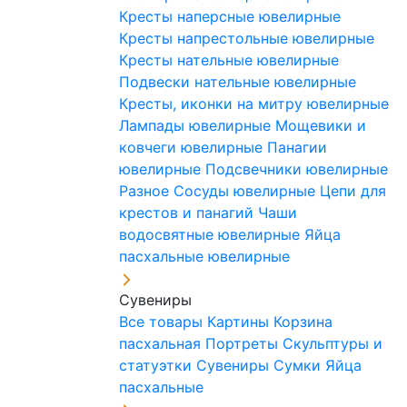
Кресты наперсные ювелирные
Кресты напрестольные ювелирные
Кресты нательные ювелирные
Подвески нательные ювелирные
Кресты, иконки на митру ювелирные
Лампады ювелирные
Мощевики и
ковчеги ювелирные
Панагии
ювелирные
Подсвечники ювелирные
Разное
Сосуды ювелирные
Цепи для
крестов и панагий
Чаши
водосвятные ювелирные
Яйца
пасхальные ювелирные
Сувениры
Все товары
Картины
Корзина
пасхальная
Портреты
Скульптуры и
статуэтки
Сувениры
Сумки
Яйца
пасхальные