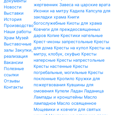
документы
жертвенник
Завеса на царские врата
Новости
Иконки на митру
Кадила
Капсула для
Выставки
закладки храма
Книги
История
богослужебные
Киоты для храма
Производство
Ковчеги для преждеосвященных
Наши работы
даров
Копие
Крестики нательные
Храм
Музей
Крест-иконы запрестольные
Кресты
Выставочные
для дома
Кресты на купол
Кресты на
залы
Закупки,
митру, клобук, скуфью
Кресты
реализация
наперсные
Кресты напрестольные
Вакансии
Кресты настенные
Кресты
Полезные
погребальные, могильные
Кресты
ссылки
поклонные
Кропило
Кружки для
Отзывы
пожертвования
Кувшины для
Контакты
омовения
Купели
Ладан
Ладаница
Лампады и кронштейны
Масло
лампадное
Масло освященное
Мощевики и ковчеги для святых