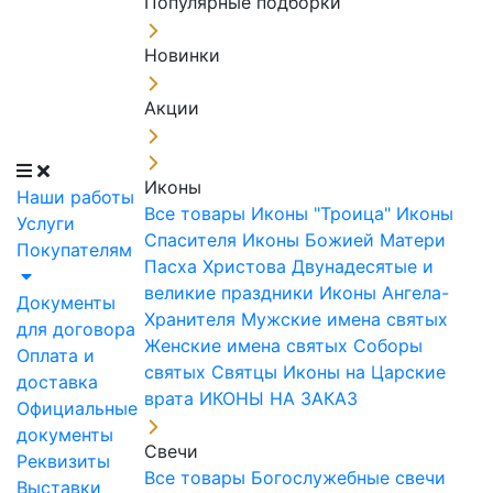
Популярные подборки
Новинки
Акции
Иконы
Наши работы
Все товары
Иконы "Троица"
Иконы
Услуги
Спасителя
Иконы Божией Матери
Покупателям
Пасха Христова
Двунадесятые и
великие праздники
Иконы Ангела-
Документы
Хранителя
Мужские имена святых
для договора
Женские имена святых
Соборы
Оплата и
святых
Святцы
Иконы на Царские
доставка
врата
ИКОНЫ НА ЗАКАЗ
Официальные
документы
Свечи
Реквизиты
Все товары
Богослужебные свечи
Выставки