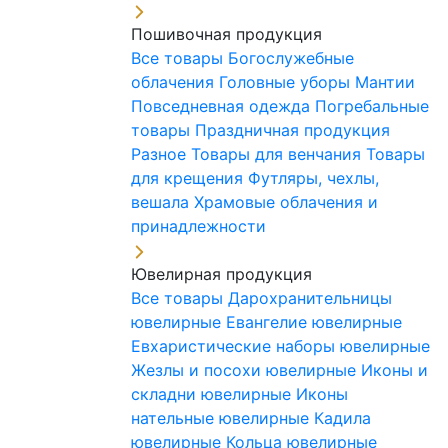
Пошивочная продукция
Все товары
Богослужебные
облачения
Головные уборы
Мантии
Повседневная одежда
Погребальные
товары
Праздничная продукция
Разное
Товары для венчания
Товары
для крещения
Футляры, чехлы,
вешала
Храмовые облачения и
принадлежности
Ювелирная продукция
Все товары
Дарохранительницы
ювелирные
Евангелие ювелирные
Евхаристические наборы ювелирные
Жезлы и посохи ювелирные
Иконы и
складни ювелирные
Иконы
нательные ювелирные
Кадила
ювелирные
Кольца ювелирные