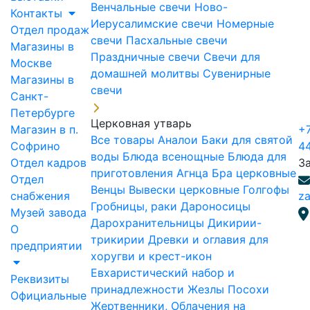
Венчальные свечи
Ново-
Контакты
Иерусалимские свечи
Номерные
Отдел продаж
свечи
Пасхальные свечи
Магазины в
Праздничные свечи
Свечи для
Москве
домашней молитвы
Сувенирные
Магазины в
свечи
Санкт-
Петербурге
Церковная утварь
Магазин в п.
+7
Все товары
Аналои
Баки для святой
Софрино
4
воды
Блюда всенощные
Блюда для
Отдел кадров
З
приготовления Агнца
Бра церковные
Отдел
Венцы
Вывески церковные
Голгофы
снабжения
za
Гробницы, раки
Дароносицы
Музей завода
Дарохранительницы
Дикирии-
О
трикирии
Древки и оглавия для
предприятии
хоругви и крест-икон
Евхаристический набор и
Реквизиты
принадлежности
Жезлы Посохи
Официальные
Жертвенники, Облачения на