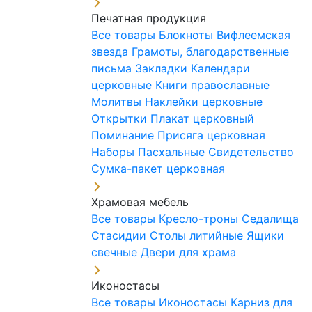
Печатная продукция
Все товары
Блокноты
Вифлеемская
звезда
Грамоты, благодарственные
письма
Закладки
Календари
церковные
Книги православные
Молитвы
Наклейки церковные
Открытки
Плакат церковный
Поминание
Присяга церковная
Наборы Пасхальные
Свидетельство
Сумка-пакет церковная
Храмовая мебель
Все товары
Кресло-троны
Седалища
Стасидии
Столы литийные
Ящики
свечные
Двери для храма
Иконостасы
Все товары
Иконостасы
Карниз для