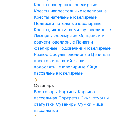
Кресты наперсные ювелирные
Кресты напрестольные ювелирные
Кресты нательные ювелирные
Подвески нательные ювелирные
Кресты, иконки на митру ювелирные
Лампады ювелирные
Мощевики и
ковчеги ювелирные
Панагии
ювелирные
Подсвечники ювелирные
Разное
Сосуды ювелирные
Цепи для
крестов и панагий
Чаши
водосвятные ювелирные
Яйца
пасхальные ювелирные
Сувениры
Все товары
Картины
Корзина
пасхальная
Портреты
Скульптуры и
статуэтки
Сувениры
Сумки
Яйца
пасхальные