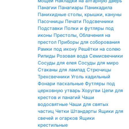
мощей
Накладки на алтарную дверь
Панагии
Панагиары
Паникадила
Панихидные столы, крышки, кануны
Пасочницы
Печати
Подсвечники
Подставки
Полки и футляры под
иконы
Престолы, Облачения на
престол
Приборы для соборования
Рамки под икону
Решётки на солею
Рипиды
Розовая вода
Семисвечники
Сосуды для елея
Сосуды для миро
Стаканы для лампад
Стрючицы
Трехсвечники
Уголь кадильный
Фонари пасхальные
Футляры под
церковную утварь
Хоругви
Цепи для
крестов и панагий
Чаши
водосвятные
Чаши для святых
частиц
Четки
Штандарты
Ящики для
свечей и огарков
Ящики
крестильные