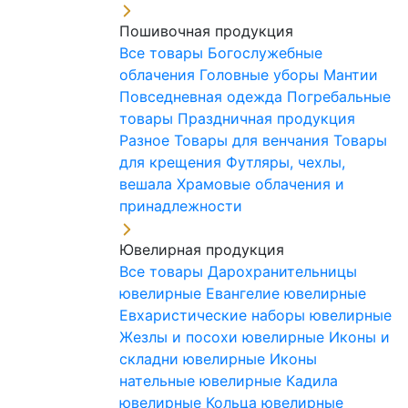
Пошивочная продукция
Все товары
Богослужебные
облачения
Головные уборы
Мантии
Повседневная одежда
Погребальные
товары
Праздничная продукция
Разное
Товары для венчания
Товары
для крещения
Футляры, чехлы,
вешала
Храмовые облачения и
принадлежности
Ювелирная продукция
Все товары
Дарохранительницы
ювелирные
Евангелие ювелирные
Евхаристические наборы ювелирные
Жезлы и посохи ювелирные
Иконы и
складни ювелирные
Иконы
нательные ювелирные
Кадила
ювелирные
Кольца ювелирные