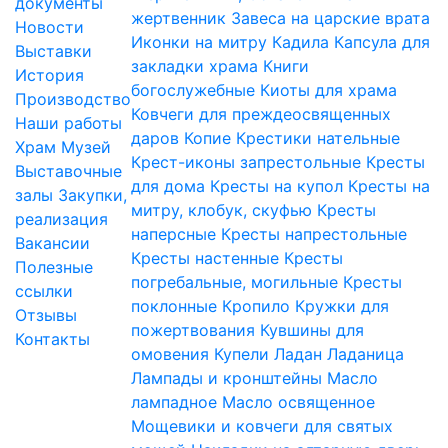
документы
жертвенник
Завеса на царские врата
Новости
Иконки на митру
Кадила
Капсула для
Выставки
закладки храма
Книги
История
богослужебные
Киоты для храма
Производство
Ковчеги для преждеосвященных
Наши работы
даров
Копие
Крестики нательные
Храм
Музей
Крест-иконы запрестольные
Кресты
Выставочные
для дома
Кресты на купол
Кресты на
залы
Закупки,
митру, клобук, скуфью
Кресты
реализация
наперсные
Кресты напрестольные
Вакансии
Кресты настенные
Кресты
Полезные
погребальные, могильные
Кресты
ссылки
поклонные
Кропило
Кружки для
Отзывы
пожертвования
Кувшины для
Контакты
омовения
Купели
Ладан
Ладаница
Лампады и кронштейны
Масло
лампадное
Масло освященное
Мощевики и ковчеги для святых