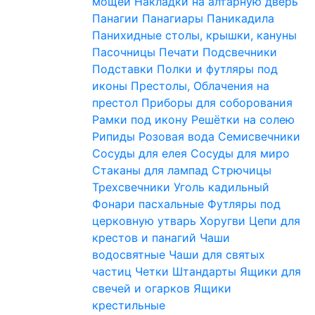
мощей
Накладки на алтарную дверь
Панагии
Панагиары
Паникадила
Панихидные столы, крышки, кануны
Пасочницы
Печати
Подсвечники
Подставки
Полки и футляры под
иконы
Престолы, Облачения на
престол
Приборы для соборования
Рамки под икону
Решётки на солею
Рипиды
Розовая вода
Семисвечники
Сосуды для елея
Сосуды для миро
Стаканы для лампад
Стрючицы
Трехсвечники
Уголь кадильный
Фонари пасхальные
Футляры под
церковную утварь
Хоругви
Цепи для
крестов и панагий
Чаши
водосвятные
Чаши для святых
частиц
Четки
Штандарты
Ящики для
свечей и огарков
Ящики
крестильные