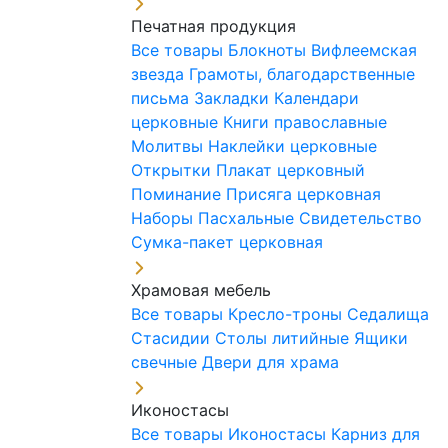
Печатная продукция
Все товары
Блокноты
Вифлеемская
звезда
Грамоты, благодарственные
письма
Закладки
Календари
церковные
Книги православные
Молитвы
Наклейки церковные
Открытки
Плакат церковный
Поминание
Присяга церковная
Наборы Пасхальные
Свидетельство
Сумка-пакет церковная
Храмовая мебель
Все товары
Кресло-троны
Седалища
Стасидии
Столы литийные
Ящики
свечные
Двери для храма
Иконостасы
Все товары
Иконостасы
Карниз для