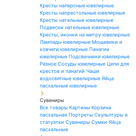
Кресты наперсные ювелирные
Кресты напрестольные ювелирные
Кресты нательные ювелирные
Подвески нательные ювелирные
Кресты, иконки на митру ювелирные
Лампады ювелирные
Мощевики и
ковчеги ювелирные
Панагии
ювелирные
Подсвечники ювелирные
Разное
Сосуды ювелирные
Цепи для
крестов и панагий
Чаши
водосвятные ювелирные
Яйца
пасхальные ювелирные
Сувениры
Все товары
Картины
Корзина
пасхальная
Портреты
Скульптуры и
статуэтки
Сувениры
Сумки
Яйца
пасхальные