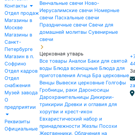
Венчальные свечи
Ново-
Контакты
Иерусалимские свечи
Номерные
Отдел продаж
свечи
Пасхальные свечи
Магазины в
Праздничные свечи
Свечи для
Москве
домашней молитвы
Сувенирные
Магазины в
свечи
Санкт-
Петербурге
Церковная утварь
Магазин в п.
+7
Все товары
Аналои
Баки для святой
Софрино
4
воды
Блюда всенощные
Блюда для
Отдел кадров
З
приготовления Агнца
Бра церковные
Отдел
Венцы
Вывески церковные
Голгофы
снабжения
za
Гробницы, раки
Дароносицы
Музей завода
Дарохранительницы
Дикирии-
О
трикирии
Древки и оглавия для
предприятии
хоругви и крест-икон
Евхаристический набор и
Реквизиты
принадлежности
Жезлы Посохи
Официальные
Жертвенники, Облачения на