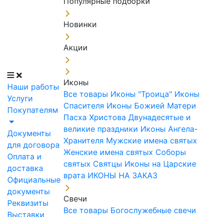
Популярные подборки
Новинки
Акции
Иконы
Наши работы
Все товары
Иконы "Троица"
Иконы
Услуги
Спасителя
Иконы Божией Матери
Покупателям
Пасха Христова
Двунадесятые и
великие праздники
Иконы Ангела-
Документы
Хранителя
Мужские имена святых
для договора
Женские имена святых
Соборы
Оплата и
святых
Святцы
Иконы на Царские
доставка
врата
ИКОНЫ НА ЗАКАЗ
Официальные
документы
Свечи
Реквизиты
Все товары
Богослужебные свечи
Выставки