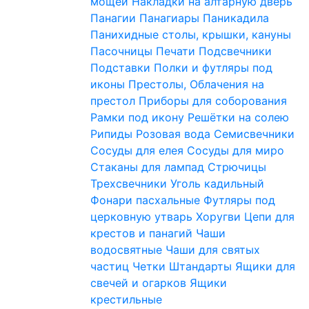
мощей
Накладки на алтарную дверь
Панагии
Панагиары
Паникадила
Панихидные столы, крышки, кануны
Пасочницы
Печати
Подсвечники
Подставки
Полки и футляры под
иконы
Престолы, Облачения на
престол
Приборы для соборования
Рамки под икону
Решётки на солею
Рипиды
Розовая вода
Семисвечники
Сосуды для елея
Сосуды для миро
Стаканы для лампад
Стрючицы
Трехсвечники
Уголь кадильный
Фонари пасхальные
Футляры под
церковную утварь
Хоругви
Цепи для
крестов и панагий
Чаши
водосвятные
Чаши для святых
частиц
Четки
Штандарты
Ящики для
свечей и огарков
Ящики
крестильные