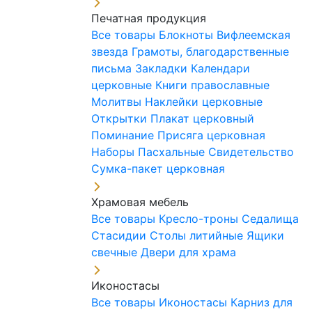
Печатная продукция
Все товары
Блокноты
Вифлеемская
звезда
Грамоты, благодарственные
письма
Закладки
Календари
церковные
Книги православные
Молитвы
Наклейки церковные
Открытки
Плакат церковный
Поминание
Присяга церковная
Наборы Пасхальные
Свидетельство
Сумка-пакет церковная
Храмовая мебель
Все товары
Кресло-троны
Седалища
Стасидии
Столы литийные
Ящики
свечные
Двери для храма
Иконостасы
Все товары
Иконостасы
Карниз для