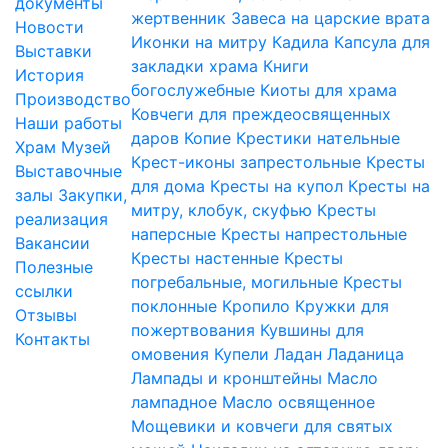
документы
жертвенник
Завеса на царские врата
Новости
Иконки на митру
Кадила
Капсула для
Выставки
закладки храма
Книги
История
богослужебные
Киоты для храма
Производство
Ковчеги для преждеосвященных
Наши работы
даров
Копие
Крестики нательные
Храм
Музей
Крест-иконы запрестольные
Кресты
Выставочные
для дома
Кресты на купол
Кресты на
залы
Закупки,
митру, клобук, скуфью
Кресты
реализация
наперсные
Кресты напрестольные
Вакансии
Кресты настенные
Кресты
Полезные
погребальные, могильные
Кресты
ссылки
поклонные
Кропило
Кружки для
Отзывы
пожертвования
Кувшины для
Контакты
омовения
Купели
Ладан
Ладаница
Лампады и кронштейны
Масло
лампадное
Масло освященное
Мощевики и ковчеги для святых