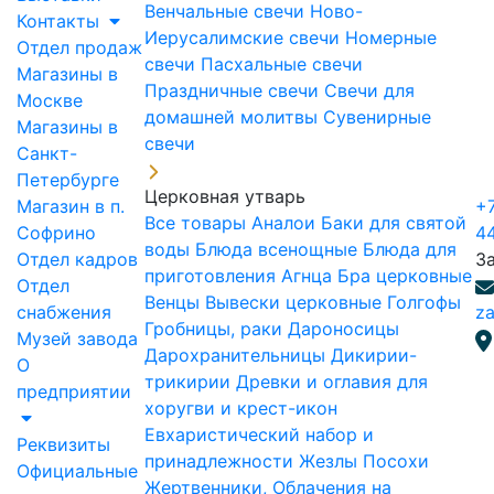
Венчальные свечи
Ново-
Контакты
Иерусалимские свечи
Номерные
Отдел продаж
свечи
Пасхальные свечи
Магазины в
Праздничные свечи
Свечи для
Москве
домашней молитвы
Сувенирные
Магазины в
свечи
Санкт-
Петербурге
Церковная утварь
Магазин в п.
+7
Все товары
Аналои
Баки для святой
Софрино
4
воды
Блюда всенощные
Блюда для
Отдел кадров
З
приготовления Агнца
Бра церковные
Отдел
Венцы
Вывески церковные
Голгофы
снабжения
za
Гробницы, раки
Дароносицы
Музей завода
Дарохранительницы
Дикирии-
О
трикирии
Древки и оглавия для
предприятии
хоругви и крест-икон
Евхаристический набор и
Реквизиты
принадлежности
Жезлы Посохи
Официальные
Жертвенники, Облачения на