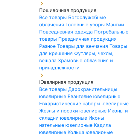
Пошивочная продукция
Все товары
Богослужебные
облачения
Головные уборы
Мантии
Повседневная одежда
Погребальные
товары
Праздничная продукция
Разное
Товары для венчания
Товары
для крещения
Футляры, чехлы,
вешала
Храмовые облачения и
принадлежности
Ювелирная продукция
Все товары
Дарохранительницы
ювелирные
Евангелие ювелирные
Евхаристические наборы ювелирные
Жезлы и посохи ювелирные
Иконы и
складни ювелирные
Иконы
нательные ювелирные
Кадила
ювелирные
Кольца ювелирные