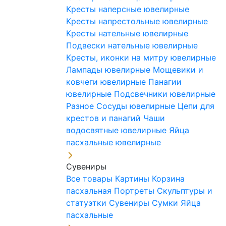
Кресты наперсные ювелирные
Кресты напрестольные ювелирные
Кресты нательные ювелирные
Подвески нательные ювелирные
Кресты, иконки на митру ювелирные
Лампады ювелирные
Мощевики и
ковчеги ювелирные
Панагии
ювелирные
Подсвечники ювелирные
Разное
Сосуды ювелирные
Цепи для
крестов и панагий
Чаши
водосвятные ювелирные
Яйца
пасхальные ювелирные
Сувениры
Все товары
Картины
Корзина
пасхальная
Портреты
Скульптуры и
статуэтки
Сувениры
Сумки
Яйца
пасхальные