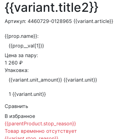
{{variant.title2}}
Артикул:
4460729-0128965
{{variant.article}}
{{prop.name}}:
{{prop__val[1]}}
Цена за
пару:
1 260 ₽
Упаковка:
{{variant.unit_amount}} {{variant.unit}}
1 {{variant.unit}}
Сравнить
В избранное
{{parentProduct.stop_reason}}
Товар временно отсутствует
{{variant.stop_reason}}