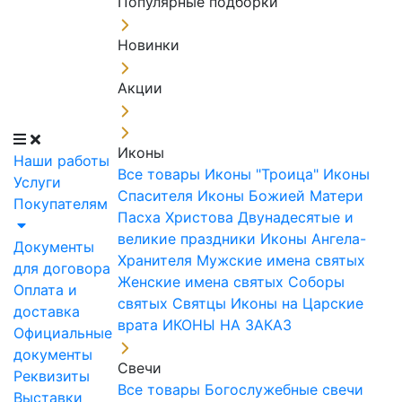
Популярные подборки
Новинки
Акции
Иконы
Наши работы
Все товары
Иконы "Троица"
Иконы
Услуги
Спасителя
Иконы Божией Матери
Покупателям
Пасха Христова
Двунадесятые и
великие праздники
Иконы Ангела-
Документы
Хранителя
Мужские имена святых
для договора
Женские имена святых
Соборы
Оплата и
святых
Святцы
Иконы на Царские
доставка
врата
ИКОНЫ НА ЗАКАЗ
Официальные
документы
Свечи
Реквизиты
Все товары
Богослужебные свечи
Выставки