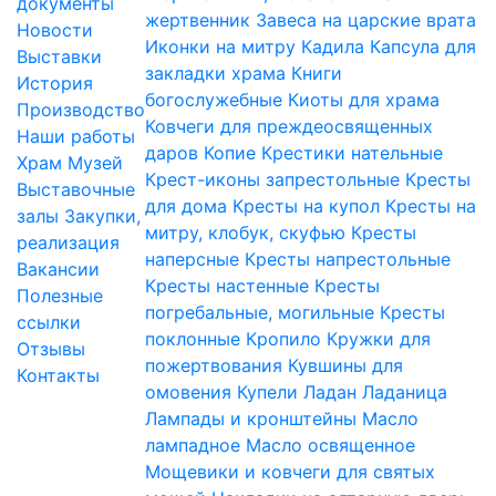
документы
жертвенник
Завеса на царские врата
Новости
Иконки на митру
Кадила
Капсула для
Выставки
закладки храма
Книги
История
богослужебные
Киоты для храма
Производство
Ковчеги для преждеосвященных
Наши работы
даров
Копие
Крестики нательные
Храм
Музей
Крест-иконы запрестольные
Кресты
Выставочные
для дома
Кресты на купол
Кресты на
залы
Закупки,
митру, клобук, скуфью
Кресты
реализация
наперсные
Кресты напрестольные
Вакансии
Кресты настенные
Кресты
Полезные
погребальные, могильные
Кресты
ссылки
поклонные
Кропило
Кружки для
Отзывы
пожертвования
Кувшины для
Контакты
омовения
Купели
Ладан
Ладаница
Лампады и кронштейны
Масло
лампадное
Масло освященное
Мощевики и ковчеги для святых