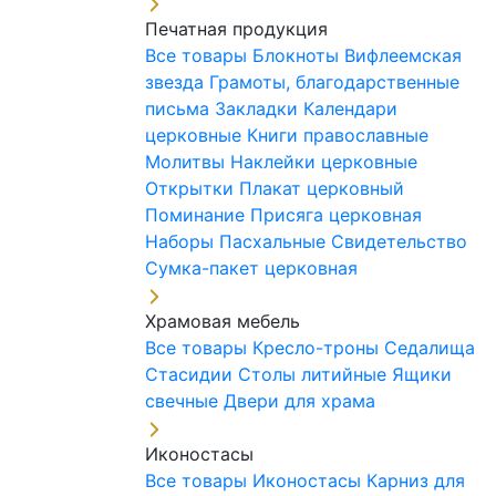
Печатная продукция
Все товары
Блокноты
Вифлеемская
звезда
Грамоты, благодарственные
письма
Закладки
Календари
церковные
Книги православные
Молитвы
Наклейки церковные
Открытки
Плакат церковный
Поминание
Присяга церковная
Наборы Пасхальные
Свидетельство
Сумка-пакет церковная
Храмовая мебель
Все товары
Кресло-троны
Седалища
Стасидии
Столы литийные
Ящики
свечные
Двери для храма
Иконостасы
Все товары
Иконостасы
Карниз для