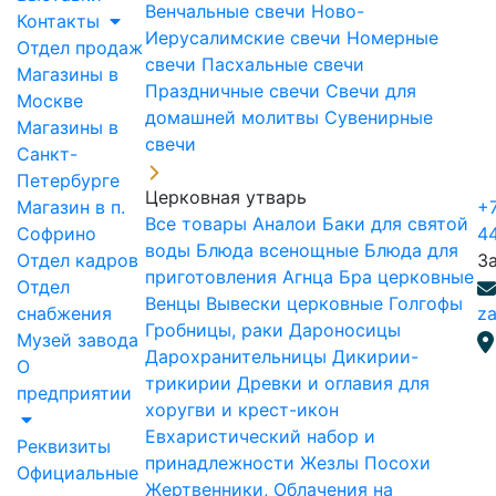
Венчальные свечи
Ново-
Контакты
Иерусалимские свечи
Номерные
Отдел продаж
свечи
Пасхальные свечи
Магазины в
Праздничные свечи
Свечи для
Москве
домашней молитвы
Сувенирные
Магазины в
свечи
Санкт-
Петербурге
Церковная утварь
Магазин в п.
+7
Все товары
Аналои
Баки для святой
Софрино
4
воды
Блюда всенощные
Блюда для
Отдел кадров
З
приготовления Агнца
Бра церковные
Отдел
Венцы
Вывески церковные
Голгофы
снабжения
za
Гробницы, раки
Дароносицы
Музей завода
Дарохранительницы
Дикирии-
О
трикирии
Древки и оглавия для
предприятии
хоругви и крест-икон
Евхаристический набор и
Реквизиты
принадлежности
Жезлы Посохи
Официальные
Жертвенники, Облачения на