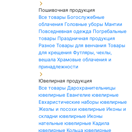
Пошивочная продукция
Все товары
Богослужебные
облачения
Головные уборы
Мантии
Повседневная одежда
Погребальные
товары
Праздничная продукция
Разное
Товары для венчания
Товары
для крещения
Футляры, чехлы,
вешала
Храмовые облачения и
принадлежности
Ювелирная продукция
Все товары
Дарохранительницы
ювелирные
Евангелие ювелирные
Евхаристические наборы ювелирные
Жезлы и посохи ювелирные
Иконы и
складни ювелирные
Иконы
нательные ювелирные
Кадила
ювелирные
Кольца ювелирные