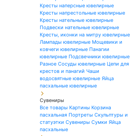
Кресты наперсные ювелирные
Кресты напрестольные ювелирные
Кресты нательные ювелирные
Подвески нательные ювелирные
Кресты, иконки на митру ювелирные
Лампады ювелирные
Мощевики и
ковчеги ювелирные
Панагии
ювелирные
Подсвечники ювелирные
Разное
Сосуды ювелирные
Цепи для
крестов и панагий
Чаши
водосвятные ювелирные
Яйца
пасхальные ювелирные
Сувениры
Все товары
Картины
Корзина
пасхальная
Портреты
Скульптуры и
статуэтки
Сувениры
Сумки
Яйца
пасхальные