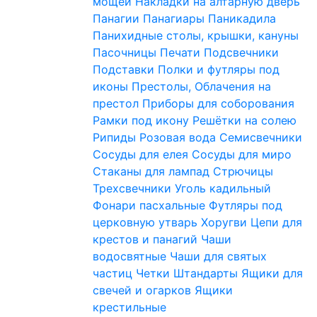
мощей
Накладки на алтарную дверь
Панагии
Панагиары
Паникадила
Панихидные столы, крышки, кануны
Пасочницы
Печати
Подсвечники
Подставки
Полки и футляры под
иконы
Престолы, Облачения на
престол
Приборы для соборования
Рамки под икону
Решётки на солею
Рипиды
Розовая вода
Семисвечники
Сосуды для елея
Сосуды для миро
Стаканы для лампад
Стрючицы
Трехсвечники
Уголь кадильный
Фонари пасхальные
Футляры под
церковную утварь
Хоругви
Цепи для
крестов и панагий
Чаши
водосвятные
Чаши для святых
частиц
Четки
Штандарты
Ящики для
свечей и огарков
Ящики
крестильные