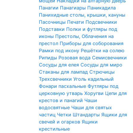
мощей
Накладки на алтарную дверь
Панагии
Панагиары
Паникадила
Панихидные столы, крышки, кануны
Пасочницы
Печати
Подсвечники
Подставки
Полки и футляры под
иконы
Престолы, Облачения на
престол
Приборы для соборования
Рамки под икону
Решётки на солею
Рипиды
Розовая вода
Семисвечники
Сосуды для елея
Сосуды для миро
Стаканы для лампад
Стрючицы
Трехсвечники
Уголь кадильный
Фонари пасхальные
Футляры под
церковную утварь
Хоругви
Цепи для
крестов и панагий
Чаши
водосвятные
Чаши для святых
частиц
Четки
Штандарты
Ящики для
свечей и огарков
Ящики
крестильные