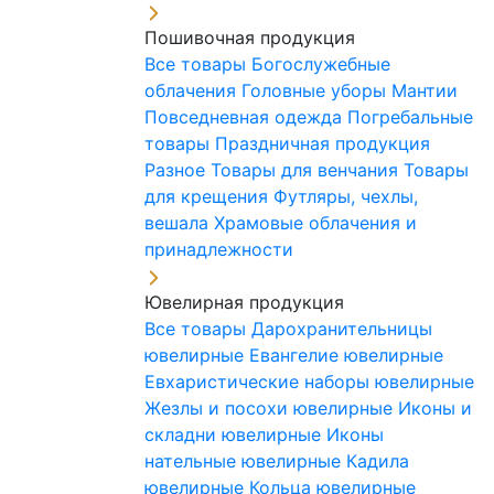
Пошивочная продукция
Все товары
Богослужебные
облачения
Головные уборы
Мантии
Повседневная одежда
Погребальные
товары
Праздничная продукция
Разное
Товары для венчания
Товары
для крещения
Футляры, чехлы,
вешала
Храмовые облачения и
принадлежности
Ювелирная продукция
Все товары
Дарохранительницы
ювелирные
Евангелие ювелирные
Евхаристические наборы ювелирные
Жезлы и посохи ювелирные
Иконы и
складни ювелирные
Иконы
нательные ювелирные
Кадила
ювелирные
Кольца ювелирные