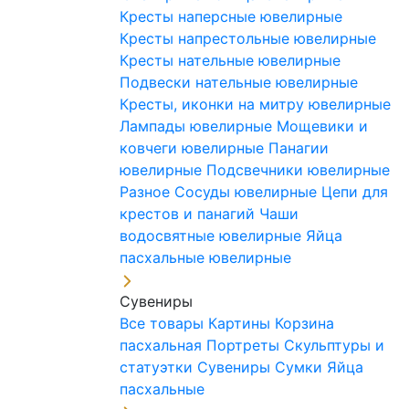
Кресты наперсные ювелирные
Кресты напрестольные ювелирные
Кресты нательные ювелирные
Подвески нательные ювелирные
Кресты, иконки на митру ювелирные
Лампады ювелирные
Мощевики и
ковчеги ювелирные
Панагии
ювелирные
Подсвечники ювелирные
Разное
Сосуды ювелирные
Цепи для
крестов и панагий
Чаши
водосвятные ювелирные
Яйца
пасхальные ювелирные
Сувениры
Все товары
Картины
Корзина
пасхальная
Портреты
Скульптуры и
статуэтки
Сувениры
Сумки
Яйца
пасхальные