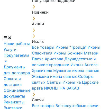
Популярные подборки
Новинки
Акции
Иконы
Наши работы
Все товары
Иконы "Троица"
Иконы
Услуги
Спасителя
Иконы Божией Матери
Покупателям
Пасха Христова
Двунадесятые и
великие праздники
Иконы Ангела-
Документы
Хранителя
Мужские имена святых
для договора
Женские имена святых
Соборы
Оплата и
святых
Святцы
Иконы на Царские
доставка
врата
ИКОНЫ НА ЗАКАЗ
Официальные
документы
Свечи
Реквизиты
Все товары
Богослужебные свечи
Выставки