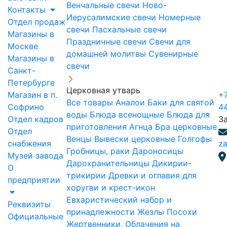
Венчальные свечи
Ново-
Контакты
Иерусалимские свечи
Номерные
Отдел продаж
свечи
Пасхальные свечи
Магазины в
Праздничные свечи
Свечи для
Москве
домашней молитвы
Сувенирные
Магазины в
свечи
Санкт-
Петербурге
Церковная утварь
Магазин в п.
+7
Все товары
Аналои
Баки для святой
Софрино
4
воды
Блюда всенощные
Блюда для
Отдел кадров
З
приготовления Агнца
Бра церковные
Отдел
Венцы
Вывески церковные
Голгофы
снабжения
za
Гробницы, раки
Дароносицы
Музей завода
Дарохранительницы
Дикирии-
О
трикирии
Древки и оглавия для
предприятии
хоругви и крест-икон
Евхаристический набор и
Реквизиты
принадлежности
Жезлы Посохи
Официальные
Жертвенники, Облачения на