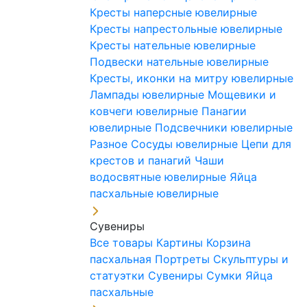
Кресты наперсные ювелирные
Кресты напрестольные ювелирные
Кресты нательные ювелирные
Подвески нательные ювелирные
Кресты, иконки на митру ювелирные
Лампады ювелирные
Мощевики и
ковчеги ювелирные
Панагии
ювелирные
Подсвечники ювелирные
Разное
Сосуды ювелирные
Цепи для
крестов и панагий
Чаши
водосвятные ювелирные
Яйца
пасхальные ювелирные
Сувениры
Все товары
Картины
Корзина
пасхальная
Портреты
Скульптуры и
статуэтки
Сувениры
Сумки
Яйца
пасхальные