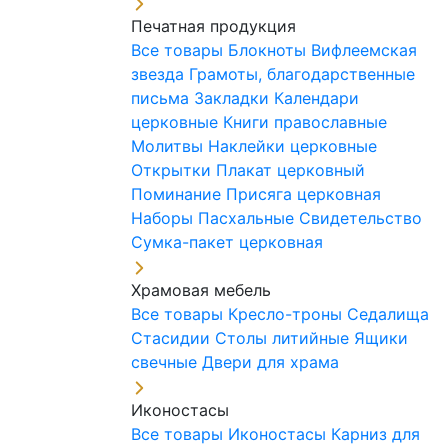
Печатная продукция
Все товары
Блокноты
Вифлеемская
звезда
Грамоты, благодарственные
письма
Закладки
Календари
церковные
Книги православные
Молитвы
Наклейки церковные
Открытки
Плакат церковный
Поминание
Присяга церковная
Наборы Пасхальные
Свидетельство
Сумка-пакет церковная
Храмовая мебель
Все товары
Кресло-троны
Седалища
Стасидии
Столы литийные
Ящики
свечные
Двери для храма
Иконостасы
Все товары
Иконостасы
Карниз для