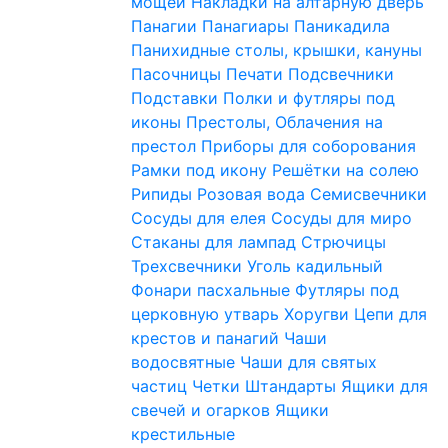
мощей
Накладки на алтарную дверь
Панагии
Панагиары
Паникадила
Панихидные столы, крышки, кануны
Пасочницы
Печати
Подсвечники
Подставки
Полки и футляры под
иконы
Престолы, Облачения на
престол
Приборы для соборования
Рамки под икону
Решётки на солею
Рипиды
Розовая вода
Семисвечники
Сосуды для елея
Сосуды для миро
Стаканы для лампад
Стрючицы
Трехсвечники
Уголь кадильный
Фонари пасхальные
Футляры под
церковную утварь
Хоругви
Цепи для
крестов и панагий
Чаши
водосвятные
Чаши для святых
частиц
Четки
Штандарты
Ящики для
свечей и огарков
Ящики
крестильные