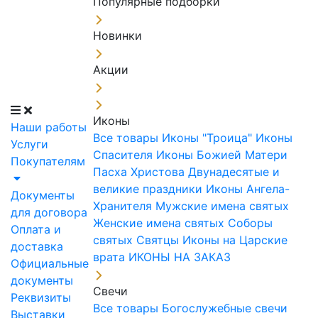
Популярные подборки
Новинки
Акции
Иконы
Наши работы
Все товары
Иконы "Троица"
Иконы
Услуги
Спасителя
Иконы Божией Матери
Покупателям
Пасха Христова
Двунадесятые и
великие праздники
Иконы Ангела-
Документы
Хранителя
Мужские имена святых
для договора
Женские имена святых
Соборы
Оплата и
святых
Святцы
Иконы на Царские
доставка
врата
ИКОНЫ НА ЗАКАЗ
Официальные
документы
Свечи
Реквизиты
Все товары
Богослужебные свечи
Выставки