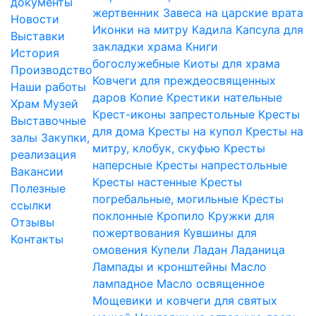
документы
жертвенник
Завеса на царские врата
Новости
Иконки на митру
Кадила
Капсула для
Выставки
закладки храма
Книги
История
богослужебные
Киоты для храма
Производство
Ковчеги для преждеосвященных
Наши работы
даров
Копие
Крестики нательные
Храм
Музей
Крест-иконы запрестольные
Кресты
Выставочные
для дома
Кресты на купол
Кресты на
залы
Закупки,
митру, клобук, скуфью
Кресты
реализация
наперсные
Кресты напрестольные
Вакансии
Кресты настенные
Кресты
Полезные
погребальные, могильные
Кресты
ссылки
поклонные
Кропило
Кружки для
Отзывы
пожертвования
Кувшины для
Контакты
омовения
Купели
Ладан
Ладаница
Лампады и кронштейны
Масло
лампадное
Масло освященное
Мощевики и ковчеги для святых