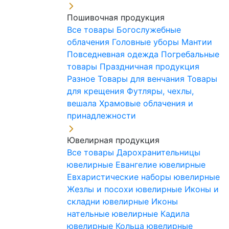
Пошивочная продукция
Все товары
Богослужебные
облачения
Головные уборы
Мантии
Повседневная одежда
Погребальные
товары
Праздничная продукция
Разное
Товары для венчания
Товары
для крещения
Футляры, чехлы,
вешала
Храмовые облачения и
принадлежности
Ювелирная продукция
Все товары
Дарохранительницы
ювелирные
Евангелие ювелирные
Евхаристические наборы ювелирные
Жезлы и посохи ювелирные
Иконы и
складни ювелирные
Иконы
нательные ювелирные
Кадила
ювелирные
Кольца ювелирные