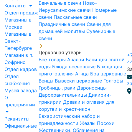
Венчальные свечи
Ново-
Контакты
Иерусалимские свечи
Номерные
Отдел продаж
свечи
Пасхальные свечи
Магазины в
Праздничные свечи
Свечи для
Москве
домашней молитвы
Сувенирные
Магазины в
свечи
Санкт-
Петербурге
Церковная утварь
Магазин в п.
+7
Все товары
Аналои
Баки для святой
Софрино
4
воды
Блюда всенощные
Блюда для
Отдел кадров
З
приготовления Агнца
Бра церковные
Отдел
Венцы
Вывески церковные
Голгофы
снабжения
za
Гробницы, раки
Дароносицы
Музей завода
Дарохранительницы
Дикирии-
О
трикирии
Древки и оглавия для
предприятии
хоругви и крест-икон
Евхаристический набор и
Реквизиты
принадлежности
Жезлы Посохи
Официальные
Жертвенники, Облачения на