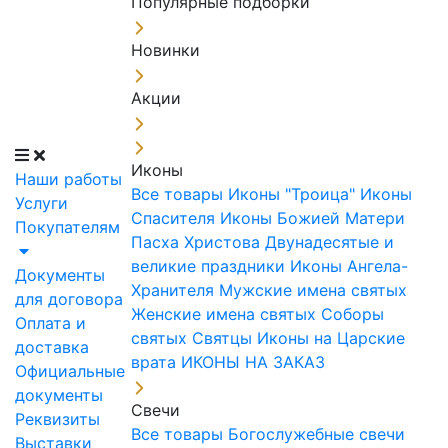
Популярные подборки
Новинки
Акции
Иконы
Наши работы
Все товары
Иконы "Троица"
Иконы
Услуги
Спасителя
Иконы Божией Матери
Покупателям
Пасха Христова
Двунадесятые и
великие праздники
Иконы Ангела-
Документы
Хранителя
Мужские имена святых
для договора
Женские имена святых
Соборы
Оплата и
святых
Святцы
Иконы на Царские
доставка
врата
ИКОНЫ НА ЗАКАЗ
Официальные
документы
Свечи
Реквизиты
Все товары
Богослужебные свечи
Выставки