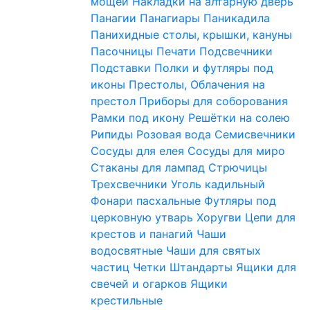
мощей
Накладки на алтарную дверь
Панагии
Панагиары
Паникадила
Панихидные столы, крышки, кануны
Пасочницы
Печати
Подсвечники
Подставки
Полки и футляры под
иконы
Престолы, Облачения на
престол
Приборы для соборования
Рамки под икону
Решётки на солею
Рипиды
Розовая вода
Семисвечники
Сосуды для елея
Сосуды для миро
Стаканы для лампад
Стрючицы
Трехсвечники
Уголь кадильный
Фонари пасхальные
Футляры под
церковную утварь
Хоругви
Цепи для
крестов и панагий
Чаши
водосвятные
Чаши для святых
частиц
Четки
Штандарты
Ящики для
свечей и огарков
Ящики
крестильные