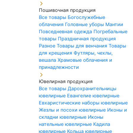
Пошивочная продукция
Все товары
Богослужебные
облачения
Головные уборы
Мантии
Повседневная одежда
Погребальные
товары
Праздничная продукция
Разное
Товары для венчания
Товары
для крещения
Футляры, чехлы,
вешала
Храмовые облачения и
принадлежности
Ювелирная продукция
Все товары
Дарохранительницы
ювелирные
Евангелие ювелирные
Евхаристические наборы ювелирные
Жезлы и посохи ювелирные
Иконы и
складни ювелирные
Иконы
нательные ювелирные
Кадила
ювелирные
Кольца ювелирные