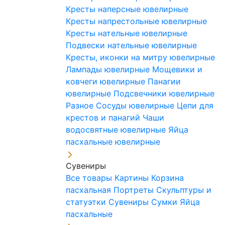
Кресты наперсные ювелирные
Кресты напрестольные ювелирные
Кресты нательные ювелирные
Подвески нательные ювелирные
Кресты, иконки на митру ювелирные
Лампады ювелирные
Мощевики и
ковчеги ювелирные
Панагии
ювелирные
Подсвечники ювелирные
Разное
Сосуды ювелирные
Цепи для
крестов и панагий
Чаши
водосвятные ювелирные
Яйца
пасхальные ювелирные
Сувениры
Все товары
Картины
Корзина
пасхальная
Портреты
Скульптуры и
статуэтки
Сувениры
Сумки
Яйца
пасхальные