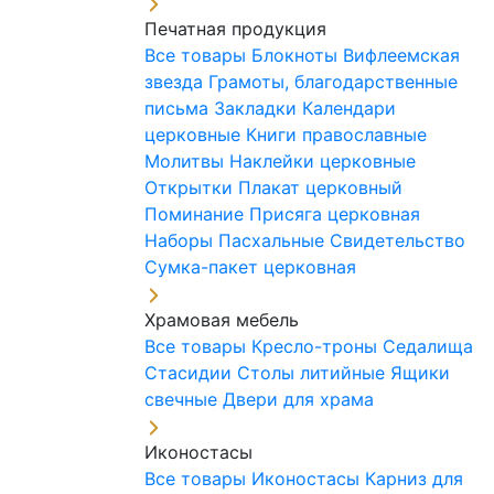
Печатная продукция
Все товары
Блокноты
Вифлеемская
звезда
Грамоты, благодарственные
письма
Закладки
Календари
церковные
Книги православные
Молитвы
Наклейки церковные
Открытки
Плакат церковный
Поминание
Присяга церковная
Наборы Пасхальные
Свидетельство
Сумка-пакет церковная
Храмовая мебель
Все товары
Кресло-троны
Седалища
Стасидии
Столы литийные
Ящики
свечные
Двери для храма
Иконостасы
Все товары
Иконостасы
Карниз для