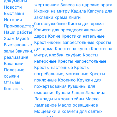
документы
жертвенник
Завеса на царские врата
Новости
Иконки на митру
Кадила
Капсула для
Выставки
закладки храма
Книги
История
богослужебные
Киоты для храма
Производство
Ковчеги для преждеосвященных
Наши работы
даров
Копие
Крестики нательные
Храм
Музей
Крест-иконы запрестольные
Кресты
Выставочные
для дома
Кресты на купол
Кресты на
залы
Закупки,
митру, клобук, скуфью
Кресты
реализация
наперсные
Кресты напрестольные
Вакансии
Кресты настенные
Кресты
Полезные
погребальные, могильные
Кресты
ссылки
поклонные
Кропило
Кружки для
Отзывы
пожертвования
Кувшины для
Контакты
омовения
Купели
Ладан
Ладаница
Лампады и кронштейны
Масло
лампадное
Масло освященное
Мощевики и ковчеги для святых