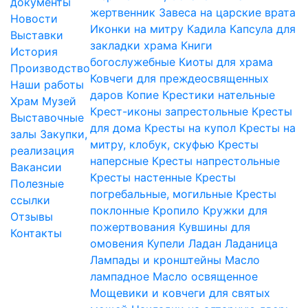
документы
жертвенник
Завеса на царские врата
Новости
Иконки на митру
Кадила
Капсула для
Выставки
закладки храма
Книги
История
богослужебные
Киоты для храма
Производство
Ковчеги для преждеосвященных
Наши работы
даров
Копие
Крестики нательные
Храм
Музей
Крест-иконы запрестольные
Кресты
Выставочные
для дома
Кресты на купол
Кресты на
залы
Закупки,
митру, клобук, скуфью
Кресты
реализация
наперсные
Кресты напрестольные
Вакансии
Кресты настенные
Кресты
Полезные
погребальные, могильные
Кресты
ссылки
поклонные
Кропило
Кружки для
Отзывы
пожертвования
Кувшины для
Контакты
омовения
Купели
Ладан
Ладаница
Лампады и кронштейны
Масло
лампадное
Масло освященное
Мощевики и ковчеги для святых