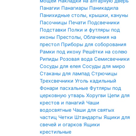
мощей
Накладки на алтарную дверь
Панагии
Панагиары
Паникадила
Панихидные столы, крышки, кануны
Пасочницы
Печати
Подсвечники
Подставки
Полки и футляры под
иконы
Престолы, Облачения на
престол
Приборы для соборования
Рамки под икону
Решётки на солею
Рипиды
Розовая вода
Семисвечники
Сосуды для елея
Сосуды для миро
Стаканы для лампад
Стрючицы
Трехсвечники
Уголь кадильный
Фонари пасхальные
Футляры под
церковную утварь
Хоругви
Цепи для
крестов и панагий
Чаши
водосвятные
Чаши для святых
частиц
Четки
Штандарты
Ящики для
свечей и огарков
Ящики
крестильные