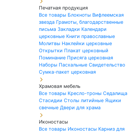
Печатная продукция
Все товары
Блокноты
Вифлеемская
звезда
Грамоты, благодарственные
письма
Закладки
Календари
церковные
Книги православные
Молитвы
Наклейки церковные
Открытки
Плакат церковный
Поминание
Присяга церковная
Наборы Пасхальные
Свидетельство
Сумка-пакет церковная
Храмовая мебель
Все товары
Кресло-троны
Седалища
Стасидии
Столы литийные
Ящики
свечные
Двери для храма
Иконостасы
Все товары
Иконостасы
Карниз для