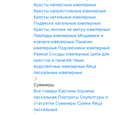
Кресты наперсные ювелирные
Кресты напрестольные ювелирные
Кресты нательные ювелирные
Подвески нательные ювелирные
Кресты, иконки на митру ювелирные
Лампады ювелирные
Мощевики и
ковчеги ювелирные
Панагии
ювелирные
Подсвечники ювелирные
Разное
Сосуды ювелирные
Цепи для
крестов и панагий
Чаши
водосвятные ювелирные
Яйца
пасхальные ювелирные
Сувениры
Все товары
Картины
Корзина
пасхальная
Портреты
Скульптуры и
статуэтки
Сувениры
Сумки
Яйца
пасхальные