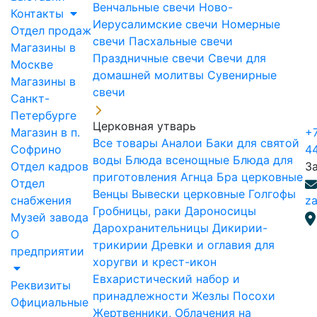
Венчальные свечи
Ново-
Контакты
Иерусалимские свечи
Номерные
Отдел продаж
свечи
Пасхальные свечи
Магазины в
Праздничные свечи
Свечи для
Москве
домашней молитвы
Сувенирные
Магазины в
свечи
Санкт-
Петербурге
Церковная утварь
Магазин в п.
+7
Все товары
Аналои
Баки для святой
Софрино
4
воды
Блюда всенощные
Блюда для
Отдел кадров
З
приготовления Агнца
Бра церковные
Отдел
Венцы
Вывески церковные
Голгофы
снабжения
za
Гробницы, раки
Дароносицы
Музей завода
Дарохранительницы
Дикирии-
О
трикирии
Древки и оглавия для
предприятии
хоругви и крест-икон
Евхаристический набор и
Реквизиты
принадлежности
Жезлы Посохи
Официальные
Жертвенники, Облачения на