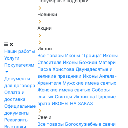
Популярные подборки
Новинки
Акции
Иконы
Наши работы
Все товары
Иконы "Троица"
Иконы
Услуги
Спасителя
Иконы Божией Матери
Покупателям
Пасха Христова
Двунадесятые и
великие праздники
Иконы Ангела-
Документы
Хранителя
Мужские имена святых
для договора
Женские имена святых
Соборы
Оплата и
святых
Святцы
Иконы на Царские
доставка
врата
ИКОНЫ НА ЗАКАЗ
Официальные
документы
Свечи
Реквизиты
Все товары
Богослужебные свечи
Выставки