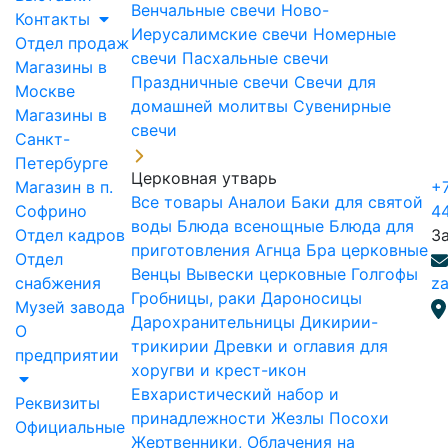
Венчальные свечи
Ново-
Контакты
Иерусалимские свечи
Номерные
Отдел продаж
свечи
Пасхальные свечи
Магазины в
Праздничные свечи
Свечи для
Москве
домашней молитвы
Сувенирные
Магазины в
свечи
Санкт-
Петербурге
Церковная утварь
Магазин в п.
+7
Все товары
Аналои
Баки для святой
Софрино
4
воды
Блюда всенощные
Блюда для
Отдел кадров
З
приготовления Агнца
Бра церковные
Отдел
Венцы
Вывески церковные
Голгофы
снабжения
za
Гробницы, раки
Дароносицы
Музей завода
Дарохранительницы
Дикирии-
О
трикирии
Древки и оглавия для
предприятии
хоругви и крест-икон
Евхаристический набор и
Реквизиты
принадлежности
Жезлы Посохи
Официальные
Жертвенники, Облачения на