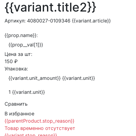
{{variant.title2}}
Артикул:
4080027-0109346
{{variant.article}}
{{prop.name}}:
{{prop__val[1]}}
Цена за
шт:
150 ₽
Упаковка:
{{variant.unit_amount}} {{variant.unit}}
1 {{variant.unit}}
Сравнить
В избранное
{{parentProduct.stop_reason}}
Товар временно отсутствует
{{variant.stop_reason}}