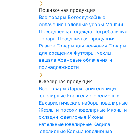
Пошивочная продукция
Все товары
Богослужебные
облачения
Головные уборы
Мантии
Повседневная одежда
Погребальные
товары
Праздничная продукция
Разное
Товары для венчания
Товары
для крещения
Футляры, чехлы,
вешала
Храмовые облачения и
принадлежности
Ювелирная продукция
Все товары
Дарохранительницы
ювелирные
Евангелие ювелирные
Евхаристические наборы ювелирные
Жезлы и посохи ювелирные
Иконы и
складни ювелирные
Иконы
нательные ювелирные
Кадила
ювелирные
Кольца ювелирные