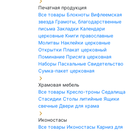
Печатная продукция
Все товары
Блокноты
Вифлеемская
звезда
Грамоты, благодарственные
письма
Закладки
Календари
церковные
Книги православные
Молитвы
Наклейки церковные
Открытки
Плакат церковный
Поминание
Присяга церковная
Наборы Пасхальные
Свидетельство
Сумка-пакет церковная
Храмовая мебель
Все товары
Кресло-троны
Седалища
Стасидии
Столы литийные
Ящики
свечные
Двери для храма
Иконостасы
Все товары
Иконостасы
Карниз для