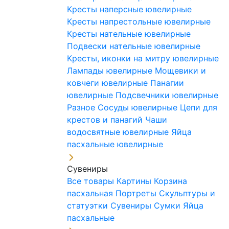
Кресты наперсные ювелирные
Кресты напрестольные ювелирные
Кресты нательные ювелирные
Подвески нательные ювелирные
Кресты, иконки на митру ювелирные
Лампады ювелирные
Мощевики и
ковчеги ювелирные
Панагии
ювелирные
Подсвечники ювелирные
Разное
Сосуды ювелирные
Цепи для
крестов и панагий
Чаши
водосвятные ювелирные
Яйца
пасхальные ювелирные
Сувениры
Все товары
Картины
Корзина
пасхальная
Портреты
Скульптуры и
статуэтки
Сувениры
Сумки
Яйца
пасхальные