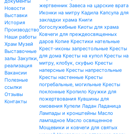
документы
жертвенник
Завеса на царские врата
Новости
Иконки на митру
Кадила
Капсула для
Выставки
закладки храма
Книги
История
богослужебные
Киоты для храма
Производство
Ковчеги для преждеосвященных
Наши работы
даров
Копие
Крестики нательные
Храм
Музей
Крест-иконы запрестольные
Кресты
Выставочные
для дома
Кресты на купол
Кресты на
залы
Закупки,
митру, клобук, скуфью
Кресты
реализация
наперсные
Кресты напрестольные
Вакансии
Кресты настенные
Кресты
Полезные
погребальные, могильные
Кресты
ссылки
поклонные
Кропило
Кружки для
Отзывы
пожертвования
Кувшины для
Контакты
омовения
Купели
Ладан
Ладаница
Лампады и кронштейны
Масло
лампадное
Масло освященное
Мощевики и ковчеги для святых