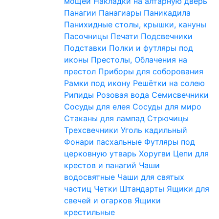
мощей
Накладки на алтарную дверь
Панагии
Панагиары
Паникадила
Панихидные столы, крышки, кануны
Пасочницы
Печати
Подсвечники
Подставки
Полки и футляры под
иконы
Престолы, Облачения на
престол
Приборы для соборования
Рамки под икону
Решётки на солею
Рипиды
Розовая вода
Семисвечники
Сосуды для елея
Сосуды для миро
Стаканы для лампад
Стрючицы
Трехсвечники
Уголь кадильный
Фонари пасхальные
Футляры под
церковную утварь
Хоругви
Цепи для
крестов и панагий
Чаши
водосвятные
Чаши для святых
частиц
Четки
Штандарты
Ящики для
свечей и огарков
Ящики
крестильные