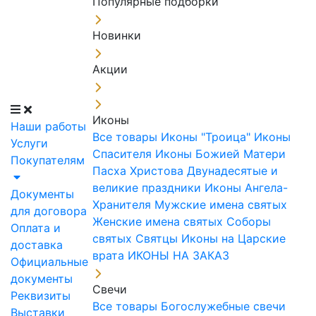
Популярные подборки
Новинки
Акции
Иконы
Наши работы
Все товары
Иконы "Троица"
Иконы
Услуги
Спасителя
Иконы Божией Матери
Покупателям
Пасха Христова
Двунадесятые и
великие праздники
Иконы Ангела-
Документы
Хранителя
Мужские имена святых
для договора
Женские имена святых
Соборы
Оплата и
святых
Святцы
Иконы на Царские
доставка
врата
ИКОНЫ НА ЗАКАЗ
Официальные
документы
Свечи
Реквизиты
Все товары
Богослужебные свечи
Выставки