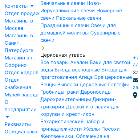
Венчальные свечи
Ново-
Контакты
Иерусалимские свечи
Номерные
Отдел продаж
свечи
Пасхальные свечи
Магазины в
Праздничные свечи
Свечи для
Москве
домашней молитвы
Сувенирные
Магазины в
свечи
Санкт-
Петербурге
Церковная утварь
Магазин в п.
+7
Все товары
Аналои
Баки для святой
Софрино
4
воды
Блюда всенощные
Блюда для
Отдел кадров
З
приготовления Агнца
Бра церковные
Отдел
Венцы
Вывески церковные
Голгофы
снабжения
za
Гробницы, раки
Дароносицы
Музей завода
Дарохранительницы
Дикирии-
О
трикирии
Древки и оглавия для
предприятии
хоругви и крест-икон
Евхаристический набор и
Реквизиты
принадлежности
Жезлы Посохи
Официальные
Жертвенники, Облачения на