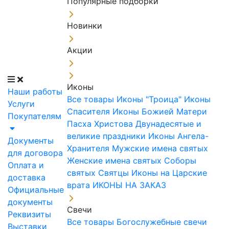
Популярные подборки
Новинки
Акции
Иконы
Наши работы
Все товары
Иконы "Троица"
Иконы
Услуги
Спасителя
Иконы Божией Матери
Покупателям
Пасха Христова
Двунадесятые и
великие праздники
Иконы Ангела-
Документы
Хранителя
Мужские имена святых
для договора
Женские имена святых
Соборы
Оплата и
святых
Святцы
Иконы на Царские
доставка
врата
ИКОНЫ НА ЗАКАЗ
Официальные
документы
Свечи
Реквизиты
Все товары
Богослужебные свечи
Выставки