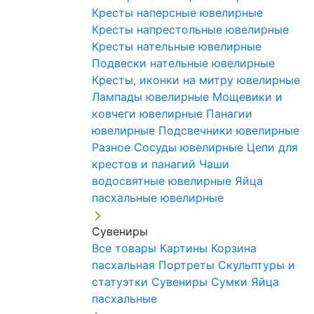
Кресты наперсные ювелирные
Кресты напрестольные ювелирные
Кресты нательные ювелирные
Подвески нательные ювелирные
Кресты, иконки на митру ювелирные
Лампады ювелирные
Мощевики и
ковчеги ювелирные
Панагии
ювелирные
Подсвечники ювелирные
Разное
Сосуды ювелирные
Цепи для
крестов и панагий
Чаши
водосвятные ювелирные
Яйца
пасхальные ювелирные
Сувениры
Все товары
Картины
Корзина
пасхальная
Портреты
Скульптуры и
статуэтки
Сувениры
Сумки
Яйца
пасхальные