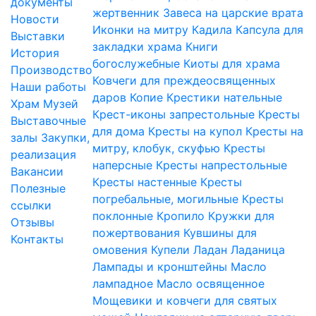
документы
жертвенник
Завеса на царские врата
Новости
Иконки на митру
Кадила
Капсула для
Выставки
закладки храма
Книги
История
богослужебные
Киоты для храма
Производство
Ковчеги для преждеосвященных
Наши работы
даров
Копие
Крестики нательные
Храм
Музей
Крест-иконы запрестольные
Кресты
Выставочные
для дома
Кресты на купол
Кресты на
залы
Закупки,
митру, клобук, скуфью
Кресты
реализация
наперсные
Кресты напрестольные
Вакансии
Кресты настенные
Кресты
Полезные
погребальные, могильные
Кресты
ссылки
поклонные
Кропило
Кружки для
Отзывы
пожертвования
Кувшины для
Контакты
омовения
Купели
Ладан
Ладаница
Лампады и кронштейны
Масло
лампадное
Масло освященное
Мощевики и ковчеги для святых