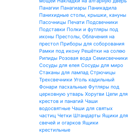
мощей
Накладки на алтарную дверь
Панагии
Панагиары
Паникадила
Панихидные столы, крышки, кануны
Пасочницы
Печати
Подсвечники
Подставки
Полки и футляры под
иконы
Престолы, Облачения на
престол
Приборы для соборования
Рамки под икону
Решётки на солею
Рипиды
Розовая вода
Семисвечники
Сосуды для елея
Сосуды для миро
Стаканы для лампад
Стрючицы
Трехсвечники
Уголь кадильный
Фонари пасхальные
Футляры под
церковную утварь
Хоругви
Цепи для
крестов и панагий
Чаши
водосвятные
Чаши для святых
частиц
Четки
Штандарты
Ящики для
свечей и огарков
Ящики
крестильные