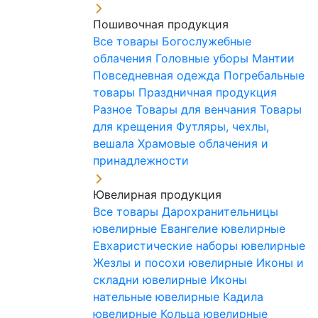
Пошивочная продукция
Все товары
Богослужебные
облачения
Головные уборы
Мантии
Повседневная одежда
Погребальные
товары
Праздничная продукция
Разное
Товары для венчания
Товары
для крещения
Футляры, чехлы,
вешала
Храмовые облачения и
принадлежности
Ювелирная продукция
Все товары
Дарохранительницы
ювелирные
Евангелие ювелирные
Евхаристические наборы ювелирные
Жезлы и посохи ювелирные
Иконы и
складни ювелирные
Иконы
нательные ювелирные
Кадила
ювелирные
Кольца ювелирные