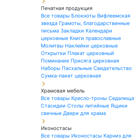
Печатная продукция
Все товары
Блокноты
Вифлеемская
звезда
Грамоты, благодарственные
письма
Закладки
Календари
церковные
Книги православные
Молитвы
Наклейки церковные
Открытки
Плакат церковный
Поминание
Присяга церковная
Наборы Пасхальные
Свидетельство
Сумка-пакет церковная
Храмовая мебель
Все товары
Кресло-троны
Седалища
Стасидии
Столы литийные
Ящики
свечные
Двери для храма
Иконостасы
Все товары
Иконостасы
Карниз для