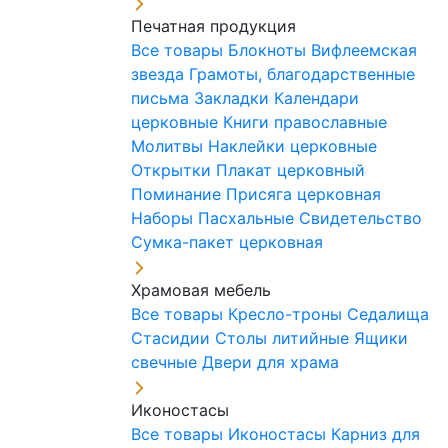
Печатная продукция
Все товары
Блокноты
Вифлеемская
звезда
Грамоты, благодарственные
письма
Закладки
Календари
церковные
Книги православные
Молитвы
Наклейки церковные
Открытки
Плакат церковный
Поминание
Присяга церковная
Наборы Пасхальные
Свидетельство
Сумка-пакет церковная
Храмовая мебель
Все товары
Кресло-троны
Седалища
Стасидии
Столы литийные
Ящики
свечные
Двери для храма
Иконостасы
Все товары
Иконостасы
Карниз для