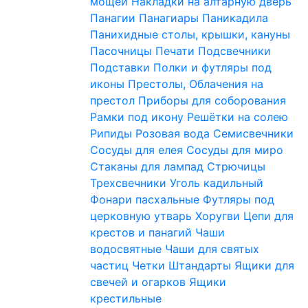
мощей
Накладки на алтарную дверь
Панагии
Панагиары
Паникадила
Панихидные столы, крышки, кануны
Пасочницы
Печати
Подсвечники
Подставки
Полки и футляры под
иконы
Престолы, Облачения на
престол
Приборы для соборования
Рамки под икону
Решётки на солею
Рипиды
Розовая вода
Семисвечники
Сосуды для елея
Сосуды для миро
Стаканы для лампад
Стрючицы
Трехсвечники
Уголь кадильный
Фонари пасхальные
Футляры под
церковную утварь
Хоругви
Цепи для
крестов и панагий
Чаши
водосвятные
Чаши для святых
частиц
Четки
Штандарты
Ящики для
свечей и огарков
Ящики
крестильные