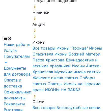
Популярные подборки
Новинки
Акции
Иконы
Наши работы
Все товары
Иконы "Троица"
Иконы
Услуги
Спасителя
Иконы Божией Матери
Покупателям
Пасха Христова
Двунадесятые и
великие праздники
Иконы Ангела-
Документы
Хранителя
Мужские имена святых
для договора
Женские имена святых
Соборы
Оплата и
святых
Святцы
Иконы на Царские
доставка
врата
ИКОНЫ НА ЗАКАЗ
Официальные
документы
Свечи
Реквизиты
Все товары
Богослужебные свечи
Выставки