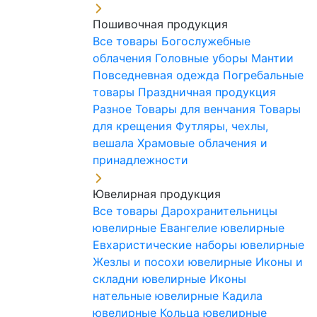
Пошивочная продукция
Все товары
Богослужебные
облачения
Головные уборы
Мантии
Повседневная одежда
Погребальные
товары
Праздничная продукция
Разное
Товары для венчания
Товары
для крещения
Футляры, чехлы,
вешала
Храмовые облачения и
принадлежности
Ювелирная продукция
Все товары
Дарохранительницы
ювелирные
Евангелие ювелирные
Евхаристические наборы ювелирные
Жезлы и посохи ювелирные
Иконы и
складни ювелирные
Иконы
нательные ювелирные
Кадила
ювелирные
Кольца ювелирные