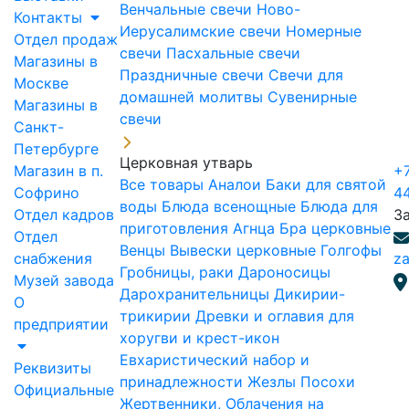
Венчальные свечи
Ново-
Контакты
Иерусалимские свечи
Номерные
Отдел продаж
свечи
Пасхальные свечи
Магазины в
Праздничные свечи
Свечи для
Москве
домашней молитвы
Сувенирные
Магазины в
свечи
Санкт-
Петербурге
Церковная утварь
Магазин в п.
+7
Все товары
Аналои
Баки для святой
Софрино
4
воды
Блюда всенощные
Блюда для
Отдел кадров
З
приготовления Агнца
Бра церковные
Отдел
Венцы
Вывески церковные
Голгофы
снабжения
za
Гробницы, раки
Дароносицы
Музей завода
Дарохранительницы
Дикирии-
О
трикирии
Древки и оглавия для
предприятии
хоругви и крест-икон
Евхаристический набор и
Реквизиты
принадлежности
Жезлы Посохи
Официальные
Жертвенники, Облачения на