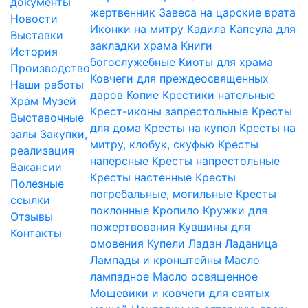
документы
жертвенник
Завеса на царские врата
Новости
Иконки на митру
Кадила
Капсула для
Выставки
закладки храма
Книги
История
богослужебные
Киоты для храма
Производство
Ковчеги для преждеосвященных
Наши работы
даров
Копие
Крестики нательные
Храм
Музей
Крест-иконы запрестольные
Кресты
Выставочные
для дома
Кресты на купол
Кресты на
залы
Закупки,
митру, клобук, скуфью
Кресты
реализация
наперсные
Кресты напрестольные
Вакансии
Кресты настенные
Кресты
Полезные
погребальные, могильные
Кресты
ссылки
поклонные
Кропило
Кружки для
Отзывы
пожертвования
Кувшины для
Контакты
омовения
Купели
Ладан
Ладаница
Лампады и кронштейны
Масло
лампадное
Масло освященное
Мощевики и ковчеги для святых