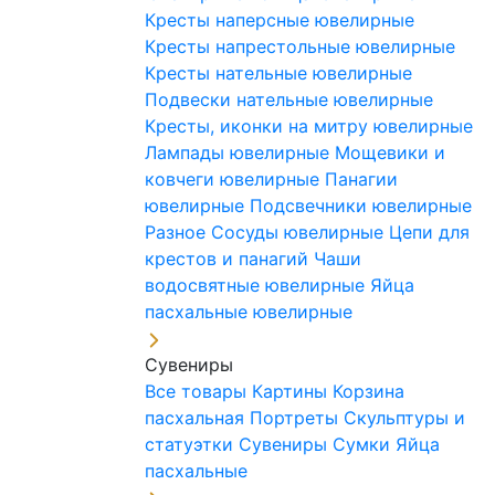
Кресты наперсные ювелирные
Кресты напрестольные ювелирные
Кресты нательные ювелирные
Подвески нательные ювелирные
Кресты, иконки на митру ювелирные
Лампады ювелирные
Мощевики и
ковчеги ювелирные
Панагии
ювелирные
Подсвечники ювелирные
Разное
Сосуды ювелирные
Цепи для
крестов и панагий
Чаши
водосвятные ювелирные
Яйца
пасхальные ювелирные
Сувениры
Все товары
Картины
Корзина
пасхальная
Портреты
Скульптуры и
статуэтки
Сувениры
Сумки
Яйца
пасхальные