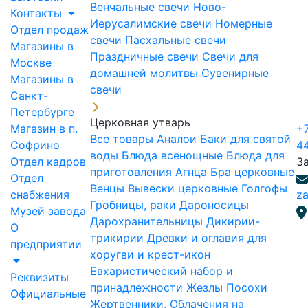
Венчальные свечи
Ново-
Контакты
Иерусалимские свечи
Номерные
Отдел продаж
свечи
Пасхальные свечи
Магазины в
Праздничные свечи
Свечи для
Москве
домашней молитвы
Сувенирные
Магазины в
свечи
Санкт-
Петербурге
Церковная утварь
Магазин в п.
+7
Все товары
Аналои
Баки для святой
Софрино
4
воды
Блюда всенощные
Блюда для
Отдел кадров
З
приготовления Агнца
Бра церковные
Отдел
Венцы
Вывески церковные
Голгофы
снабжения
za
Гробницы, раки
Дароносицы
Музей завода
Дарохранительницы
Дикирии-
О
трикирии
Древки и оглавия для
предприятии
хоругви и крест-икон
Евхаристический набор и
Реквизиты
принадлежности
Жезлы Посохи
Официальные
Жертвенники, Облачения на