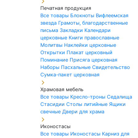
Печатная продукция
Все товары
Блокноты
Вифлеемская
звезда
Грамоты, благодарственные
письма
Закладки
Календари
церковные
Книги православные
Молитвы
Наклейки церковные
Открытки
Плакат церковный
Поминание
Присяга церковная
Наборы Пасхальные
Свидетельство
Сумка-пакет церковная
Храмовая мебель
Все товары
Кресло-троны
Седалища
Стасидии
Столы литийные
Ящики
свечные
Двери для храма
Иконостасы
Все товары
Иконостасы
Карниз для