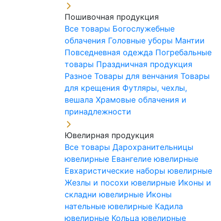
Пошивочная продукция
Все товары
Богослужебные
облачения
Головные уборы
Мантии
Повседневная одежда
Погребальные
товары
Праздничная продукция
Разное
Товары для венчания
Товары
для крещения
Футляры, чехлы,
вешала
Храмовые облачения и
принадлежности
Ювелирная продукция
Все товары
Дарохранительницы
ювелирные
Евангелие ювелирные
Евхаристические наборы ювелирные
Жезлы и посохи ювелирные
Иконы и
складни ювелирные
Иконы
нательные ювелирные
Кадила
ювелирные
Кольца ювелирные