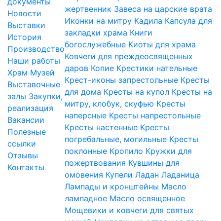
документы
жертвенник
Завеса на царские врата
Новости
Иконки на митру
Кадила
Капсула для
Выставки
закладки храма
Книги
История
богослужебные
Киоты для храма
Производство
Ковчеги для преждеосвященных
Наши работы
даров
Копие
Крестики нательные
Храм
Музей
Крест-иконы запрестольные
Кресты
Выставочные
для дома
Кресты на купол
Кресты на
залы
Закупки,
митру, клобук, скуфью
Кресты
реализация
наперсные
Кресты напрестольные
Вакансии
Кресты настенные
Кресты
Полезные
погребальные, могильные
Кресты
ссылки
поклонные
Кропило
Кружки для
Отзывы
пожертвования
Кувшины для
Контакты
омовения
Купели
Ладан
Ладаница
Лампады и кронштейны
Масло
лампадное
Масло освященное
Мощевики и ковчеги для святых