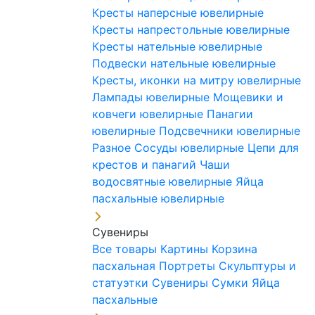
Кресты наперсные ювелирные
Кресты напрестольные ювелирные
Кресты нательные ювелирные
Подвески нательные ювелирные
Кресты, иконки на митру ювелирные
Лампады ювелирные
Мощевики и
ковчеги ювелирные
Панагии
ювелирные
Подсвечники ювелирные
Разное
Сосуды ювелирные
Цепи для
крестов и панагий
Чаши
водосвятные ювелирные
Яйца
пасхальные ювелирные
Сувениры
Все товары
Картины
Корзина
пасхальная
Портреты
Скульптуры и
статуэтки
Сувениры
Сумки
Яйца
пасхальные