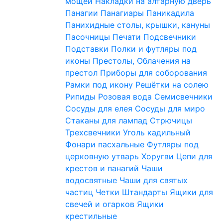
мощей
Накладки на алтарную дверь
Панагии
Панагиары
Паникадила
Панихидные столы, крышки, кануны
Пасочницы
Печати
Подсвечники
Подставки
Полки и футляры под
иконы
Престолы, Облачения на
престол
Приборы для соборования
Рамки под икону
Решётки на солею
Рипиды
Розовая вода
Семисвечники
Сосуды для елея
Сосуды для миро
Стаканы для лампад
Стрючицы
Трехсвечники
Уголь кадильный
Фонари пасхальные
Футляры под
церковную утварь
Хоругви
Цепи для
крестов и панагий
Чаши
водосвятные
Чаши для святых
частиц
Четки
Штандарты
Ящики для
свечей и огарков
Ящики
крестильные