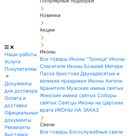
Популярные подборки
Новинки
Акции
Иконы
Наши работы
Все товары
Иконы "Троица"
Иконы
Услуги
Спасителя
Иконы Божией Матери
Покупателям
Пасха Христова
Двунадесятые и
великие праздники
Иконы Ангела-
Документы
Хранителя
Мужские имена святых
для договора
Женские имена святых
Соборы
Оплата и
святых
Святцы
Иконы на Царские
доставка
врата
ИКОНЫ НА ЗАКАЗ
Официальные
документы
Свечи
Реквизиты
Все товары
Богослужебные свечи
Выставки