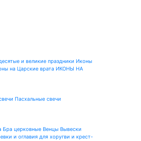
десятые и великие праздники
Иконы
оны на Царские врата
ИКОНЫ НА
свечи
Пасхальные свечи
ца
Бра церковные
Венцы
Вывески
евки и оглавия для хоругви и крест-