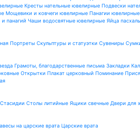
ювелирные
Кресты нательные ювелирные
Подвески нат
ые
Мощевики и ковчеги ювелирные
Панагии ювелирны
в и панагий
Чаши водосвятные ювелирные
Яйца пасхал
ьная
Портреты
Скульптуры и статуэтки
Сувениры
Сумк
везда
Грамоты, благодарственные письма
Закладки
Ка
рковные
Открытки
Плакат церковный
Поминание
Прися
ая
а
Стасидии
Столы литийные
Ящики свечные
Двери для 
завесы на царские врата
Царские врата