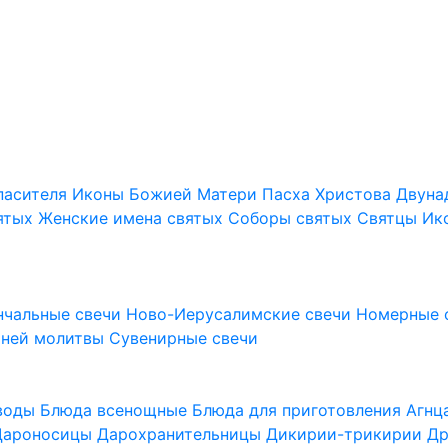
пасителя
Иконы Божией Матери
Пасха Христова
Двуна
ятых
Женские имена святых
Соборы святых
Святцы
Ик
нчальные свечи
Ново-Иерусалимские свечи
Номерные 
шней молитвы
Сувенирные свечи
 воды
Блюда всенощные
Блюда для приготовления Агн
Дароносицы
Дарохранительницы
Дикирии-трикирии
Др