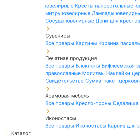
ювелирные
Кресты напрестольные 
митру ювелирные
Лампады ювелирн
Сосуды ювелирные
Цепи для кресто
Сувениры
Все товары
Картины
Корзина пасхал
Печатная продукция
Все товары
Блокноты
Вифлеемская з
православные
Молитвы
Наклейки це
Свидетельство
Сумка-пакет церковн
Храмовая мебель
Все товары
Кресло-троны
Седалищ
Иконостасы
Все товары
Иконостасы
Карниз для 
Каталог