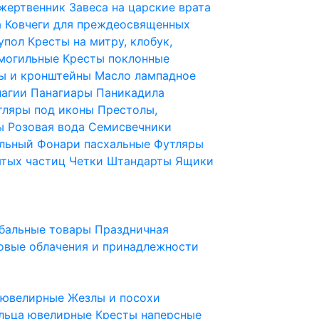
 жертвенник
Завеса на царские врата
а
Ковчеги для преждеосвященных
купол
Кресты на митру, клобук,
 могильные
Кресты поклонные
ы и кронштейны
Масло лампадное
нагии
Панагиары
Паникадила
тляры под иконы
Престолы,
ды
Розовая вода
Семисвечники
ильный
Фонари пасхальные
Футляры
ятых частиц
Четки
Штандарты
Ящики
бальные товары
Праздничная
овые облачения и принадлежности
ы ювелирные
Жезлы и посохи
льца ювелирные
Кресты наперсные