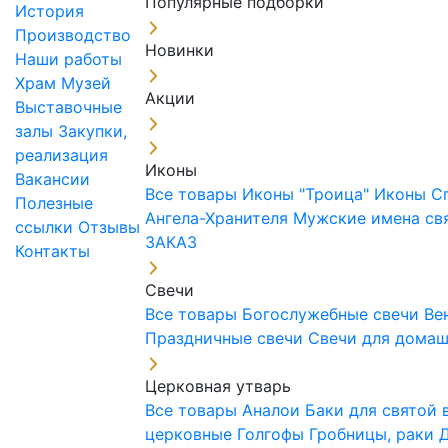
Популярные подборки
История
Производство
Новинки
Наши работы
Храм
Музей
Акции
Выставочные
залы
Закупки,
реализация
Иконы
Вакансии
Все товары
Иконы "Троица"
Иконы С
Полезные
Ангела-Хранителя
Мужские имена св
ссылки
Отзывы
ЗАКАЗ
Контакты
Свечи
Все товары
Богослужебные свечи
Ве
Праздничные свечи
Свечи для дома
Церковная утварь
Все товары
Аналои
Баки для святой
церковные
Голгофы
Гробницы, раки