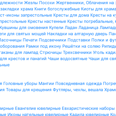
надлежности
Жезлы Посохи
Жертвенники, Облачения на
 закладки храма
Книги богослужебные
Киоты для храм
ст-иконы запрестольные
Кресты для дома
Кресты на 
апрестольные
Кресты настенные
Кресты погребальные,
Кувшины для омовения
Купели
Ладан
Ладаница
Лампад
еги для святых мощей
Накладки на алтарную дверь
Па
Пасочницы
Печати
Подсвечники
Подставки
Полки и фу
соборования
Рамки под икону
Решётки на солею
Рипи
таканы для лампад
Стрючицы
Трехсвечники
Уголь кад
для крестов и панагий
Чаши водосвятные
Чаши для св
ьные
ия
Головные уборы
Мантии
Повседневная одежда
Погре
ния
Товары для крещения
Футляры, чехлы, вешала
Храм
лирные
Евангелие ювелирные
Евхаристические набор
рные
Иконы нательные ювелирные
Кадила ювелирные
Ко