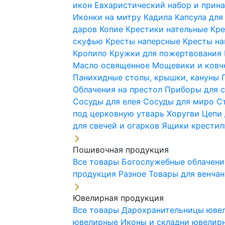
икон
Евхаристический набор и при
Иконки на митру
Кадила
Капсула для
даров
Копие
Крестики нательные
Кре
скуфью
Кресты наперсные
Кресты н
Кропило
Кружки для пожертвования
Масло освященное
Мощевики и ковч
Панихидные столы, крышки, кануны
Облачения на престол
Приборы для 
Сосуды для елея
Сосуды для миро
С
под церковную утварь
Хоругви
Цепи 
для свечей и огарков
Ящики крестил
Пошивочная продукция
Все товары
Богослужебные облачен
продукция
Разное
Товары для венча
Ювелирная продукция
Все товары
Дарохранительницы юве
ювелирные
Иконы и складни ювели