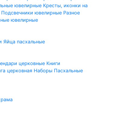
ельные ювелирные
Кресты, иконки на
е
Подсвечники ювелирные
Разное
ьные ювелирные
и
Яйца пасхальные
лендари церковные
Книги
га церковная
Наборы Пасхальные
храма