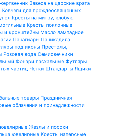
 жертвенник
Завеса на царские врата
а
Ковчеги для преждеосвященных
купол
Кресты на митру, клобук,
 могильные
Кресты поклонные
ы и кронштейны
Масло лампадное
нагии
Панагиары
Паникадила
тляры под иконы
Престолы,
ды
Розовая вода
Семисвечники
ильный
Фонари пасхальные
Футляры
ятых частиц
Четки
Штандарты
Ящики
бальные товары
Праздничная
овые облачения и принадлежности
ы ювелирные
Жезлы и посохи
льца ювелирные
Кресты наперсные