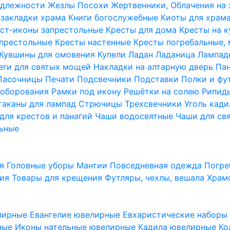
надлежности
Жезлы Посохи
Жертвенники, Облачения на
 закладки храма
Книги богослужебные
Киоты для храм
ст-иконы запрестольные
Кресты для дома
Кресты на 
апрестольные
Кресты настенные
Кресты погребальные,
Кувшины для омовения
Купели
Ладан
Ладаница
Лампад
еги для святых мощей
Накладки на алтарную дверь
Па
Пасочницы
Печати
Подсвечники
Подставки
Полки и фу
соборования
Рамки под икону
Решётки на солею
Рипи
таканы для лампад
Стрючицы
Трехсвечники
Уголь кад
для крестов и панагий
Чаши водосвятные
Чаши для св
ьные
ия
Головные уборы
Мантии
Повседневная одежда
Погре
ния
Товары для крещения
Футляры, чехлы, вешала
Храм
лирные
Евангелие ювелирные
Евхаристические набор
рные
Иконы нательные ювелирные
Кадила ювелирные
Ко