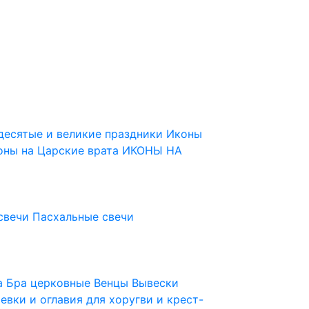
десятые и великие праздники
Иконы
оны на Царские врата
ИКОНЫ НА
свечи
Пасхальные свечи
ца
Бра церковные
Венцы
Вывески
евки и оглавия для хоругви и крест-