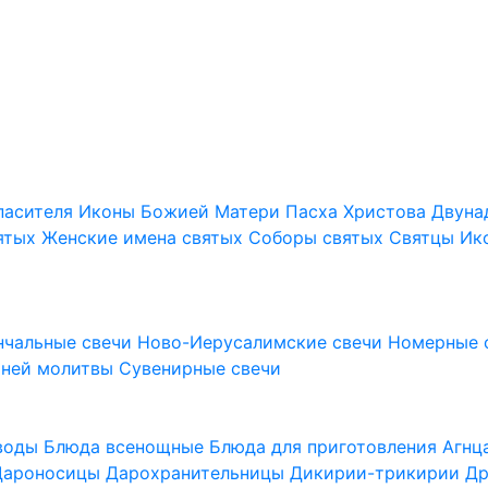
пасителя
Иконы Божией Матери
Пасха Христова
Двуна
ятых
Женские имена святых
Соборы святых
Святцы
Ик
нчальные свечи
Ново-Иерусалимские свечи
Номерные 
шней молитвы
Сувенирные свечи
 воды
Блюда всенощные
Блюда для приготовления Агн
Дароносицы
Дарохранительницы
Дикирии-трикирии
Др