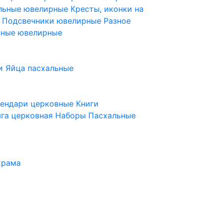
ельные ювелирные
Кресты, иконки на
е
Подсвечники ювелирные
Разное
ьные ювелирные
и
Яйца пасхальные
лендари церковные
Книги
га церковная
Наборы Пасхальные
храма