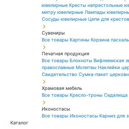
ювелирные
Кресты напрестольные 
митру ювелирные
Лампады ювелирн
Сосуды ювелирные
Цепи для кресто
Сувениры
Все товары
Картины
Корзина пасхал
Печатная продукция
Все товары
Блокноты
Вифлеемская з
православные
Молитвы
Наклейки це
Свидетельство
Сумка-пакет церковн
Храмовая мебель
Все товары
Кресло-троны
Седалищ
Иконостасы
Все товары
Иконостасы
Карниз для 
Каталог