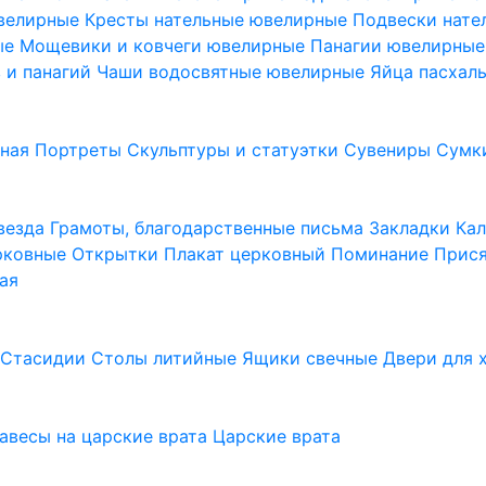
ювелирные
Кресты нательные ювелирные
Подвески нат
ые
Мощевики и ковчеги ювелирные
Панагии ювелирны
в и панагий
Чаши водосвятные ювелирные
Яйца пасхал
ьная
Портреты
Скульптуры и статуэтки
Сувениры
Сумк
везда
Грамоты, благодарственные письма
Закладки
Ка
рковные
Открытки
Плакат церковный
Поминание
Прися
ая
а
Стасидии
Столы литийные
Ящики свечные
Двери для 
завесы на царские врата
Царские врата