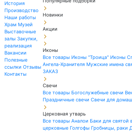
Популярные подборки
История
Производство
Новинки
Наши работы
Храм
Музей
Акции
Выставочные
залы
Закупки,
реализация
Иконы
Вакансии
Все товары
Иконы "Троица"
Иконы С
Полезные
Ангела-Хранителя
Мужские имена св
ссылки
Отзывы
ЗАКАЗ
Контакты
Свечи
Все товары
Богослужебные свечи
Ве
Праздничные свечи
Свечи для дома
Церковная утварь
Все товары
Аналои
Баки для святой
церковные
Голгофы
Гробницы, раки