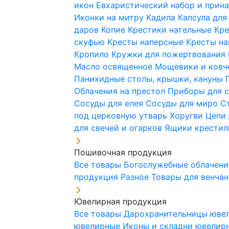
икон
Евхаристический набор и при
Иконки на митру
Кадила
Капсула для
даров
Копие
Крестики нательные
Кре
скуфью
Кресты наперсные
Кресты н
Кропило
Кружки для пожертвования
Масло освященное
Мощевики и ковч
Панихидные столы, крышки, кануны
Облачения на престол
Приборы для 
Сосуды для елея
Сосуды для миро
С
под церковную утварь
Хоругви
Цепи 
для свечей и огарков
Ящики крестил
Пошивочная продукция
Все товары
Богослужебные облачен
продукция
Разное
Товары для венча
Ювелирная продукция
Все товары
Дарохранительницы юве
ювелирные
Иконы и складни ювели