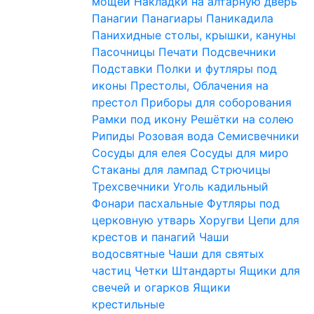
мощей
Накладки на алтарную дверь
Панагии
Панагиары
Паникадила
Панихидные столы, крышки, кануны
Пасочницы
Печати
Подсвечники
Подставки
Полки и футляры под
иконы
Престолы, Облачения на
престол
Приборы для соборования
Рамки под икону
Решётки на солею
Рипиды
Розовая вода
Семисвечники
Сосуды для елея
Сосуды для миро
Стаканы для лампад
Стрючицы
Трехсвечники
Уголь кадильный
Фонари пасхальные
Футляры под
церковную утварь
Хоругви
Цепи для
крестов и панагий
Чаши
водосвятные
Чаши для святых
частиц
Четки
Штандарты
Ящики для
свечей и огарков
Ящики
крестильные