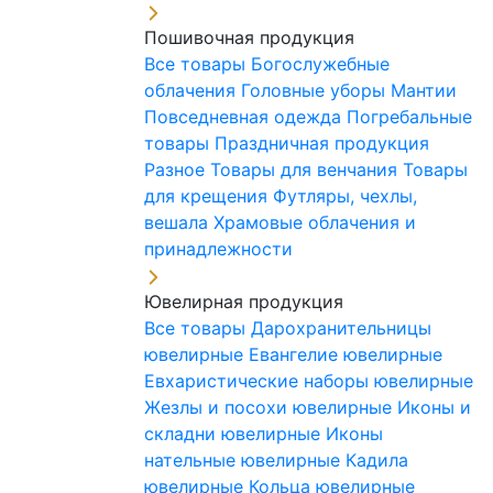
Пошивочная продукция
Все товары
Богослужебные
облачения
Головные уборы
Мантии
Повседневная одежда
Погребальные
товары
Праздничная продукция
Разное
Товары для венчания
Товары
для крещения
Футляры, чехлы,
вешала
Храмовые облачения и
принадлежности
Ювелирная продукция
Все товары
Дарохранительницы
ювелирные
Евангелие ювелирные
Евхаристические наборы ювелирные
Жезлы и посохи ювелирные
Иконы и
складни ювелирные
Иконы
нательные ювелирные
Кадила
ювелирные
Кольца ювелирные