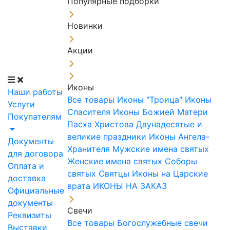
Популярные подборки
Новинки
Акции
Иконы
Наши работы
Все товары
Иконы "Троица"
Иконы
Услуги
Спасителя
Иконы Божией Матери
Покупателям
Пасха Христова
Двунадесятые и
великие праздники
Иконы Ангела-
Документы
Хранителя
Мужские имена святых
для договора
Женские имена святых
Соборы
Оплата и
святых
Святцы
Иконы на Царские
доставка
врата
ИКОНЫ НА ЗАКАЗ
Официальные
документы
Свечи
Реквизиты
Все товары
Богослужебные свечи
Выставки