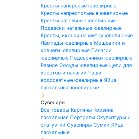
Кресты наперсные ювелирные
Кресты напрестольные ювелирные
Кресты нательные ювелирные
Подвески нательные ювелирные
Кресты, иконки на митру ювелирные
Лампады ювелирные
Мощевики и
ковчеги ювелирные
Панагии
ювелирные
Подсвечники ювелирные
Разное
Сосуды ювелирные
Цепи для
крестов и панагий
Чаши
водосвятные ювелирные
Яйца
пасхальные ювелирные
Сувениры
Все товары
Картины
Корзина
пасхальная
Портреты
Скульптуры и
статуэтки
Сувениры
Сумки
Яйца
пасхальные