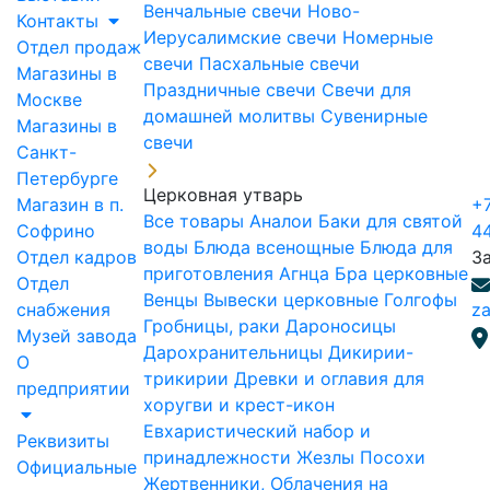
Венчальные свечи
Ново-
Контакты
Иерусалимские свечи
Номерные
Отдел продаж
свечи
Пасхальные свечи
Магазины в
Праздничные свечи
Свечи для
Москве
домашней молитвы
Сувенирные
Магазины в
свечи
Санкт-
Петербурге
Церковная утварь
Магазин в п.
+7
Все товары
Аналои
Баки для святой
Софрино
4
воды
Блюда всенощные
Блюда для
Отдел кадров
З
приготовления Агнца
Бра церковные
Отдел
Венцы
Вывески церковные
Голгофы
снабжения
za
Гробницы, раки
Дароносицы
Музей завода
Дарохранительницы
Дикирии-
О
трикирии
Древки и оглавия для
предприятии
хоругви и крест-икон
Евхаристический набор и
Реквизиты
принадлежности
Жезлы Посохи
Официальные
Жертвенники, Облачения на