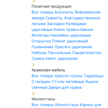
Печатная продукция
Все товары
Блокноты
Вифлеемская
звезда
Грамоты, благодарственные
письма
Закладки
Календари
церковные
Книги православные
Молитвы
Наклейки церковные
Открытки
Плакат церковный
Поминание
Присяга церковная
Наборы Пасхальные
Свидетельство
Сумка-пакет церковная
Храмовая мебель
Все товары
Кресло-троны
Седалища
Стасидии
Столы литийные
Ящики
свечные
Двери для храма
Иконостасы
Все товары
Иконостасы
Карниз для