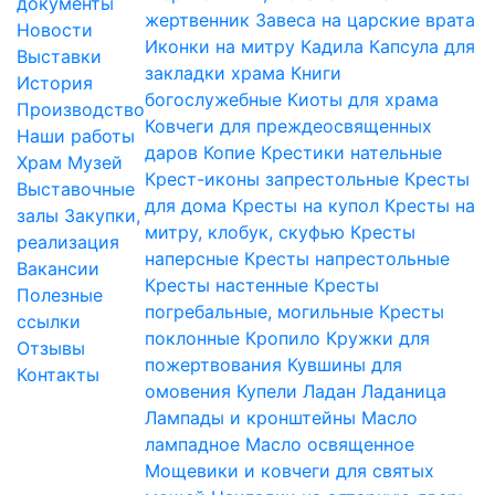
документы
жертвенник
Завеса на царские врата
Новости
Иконки на митру
Кадила
Капсула для
Выставки
закладки храма
Книги
История
богослужебные
Киоты для храма
Производство
Ковчеги для преждеосвященных
Наши работы
даров
Копие
Крестики нательные
Храм
Музей
Крест-иконы запрестольные
Кресты
Выставочные
для дома
Кресты на купол
Кресты на
залы
Закупки,
митру, клобук, скуфью
Кресты
реализация
наперсные
Кресты напрестольные
Вакансии
Кресты настенные
Кресты
Полезные
погребальные, могильные
Кресты
ссылки
поклонные
Кропило
Кружки для
Отзывы
пожертвования
Кувшины для
Контакты
омовения
Купели
Ладан
Ладаница
Лампады и кронштейны
Масло
лампадное
Масло освященное
Мощевики и ковчеги для святых