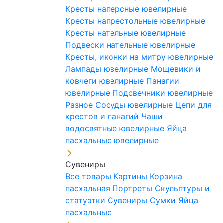
Кресты наперсные ювелирные
Кресты напрестольные ювелирные
Кресты нательные ювелирные
Подвески нательные ювелирные
Кресты, иконки на митру ювелирные
Лампады ювелирные
Мощевики и
ковчеги ювелирные
Панагии
ювелирные
Подсвечники ювелирные
Разное
Сосуды ювелирные
Цепи для
крестов и панагий
Чаши
водосвятные ювелирные
Яйца
пасхальные ювелирные
Сувениры
Все товары
Картины
Корзина
пасхальная
Портреты
Скульптуры и
статуэтки
Сувениры
Сумки
Яйца
пасхальные