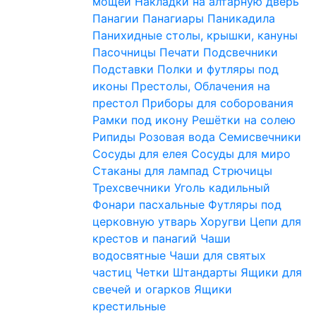
мощей
Накладки на алтарную дверь
Панагии
Панагиары
Паникадила
Панихидные столы, крышки, кануны
Пасочницы
Печати
Подсвечники
Подставки
Полки и футляры под
иконы
Престолы, Облачения на
престол
Приборы для соборования
Рамки под икону
Решётки на солею
Рипиды
Розовая вода
Семисвечники
Сосуды для елея
Сосуды для миро
Стаканы для лампад
Стрючицы
Трехсвечники
Уголь кадильный
Фонари пасхальные
Футляры под
церковную утварь
Хоругви
Цепи для
крестов и панагий
Чаши
водосвятные
Чаши для святых
частиц
Четки
Штандарты
Ящики для
свечей и огарков
Ящики
крестильные