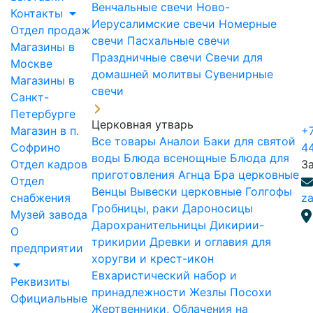
Венчальные свечи
Ново-
Контакты
Иерусалимские свечи
Номерные
Отдел продаж
свечи
Пасхальные свечи
Магазины в
Праздничные свечи
Свечи для
Москве
домашней молитвы
Сувенирные
Магазины в
свечи
Санкт-
Петербурге
Церковная утварь
Магазин в п.
+7
Все товары
Аналои
Баки для святой
Софрино
4
воды
Блюда всенощные
Блюда для
Отдел кадров
З
приготовления Агнца
Бра церковные
Отдел
Венцы
Вывески церковные
Голгофы
снабжения
za
Гробницы, раки
Дароносицы
Музей завода
Дарохранительницы
Дикирии-
О
трикирии
Древки и оглавия для
предприятии
хоругви и крест-икон
Евхаристический набор и
Реквизиты
принадлежности
Жезлы Посохи
Официальные
Жертвенники, Облачения на