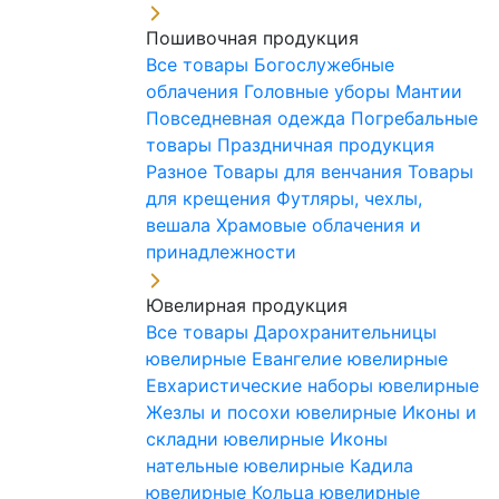
Пошивочная продукция
Все товары
Богослужебные
облачения
Головные уборы
Мантии
Повседневная одежда
Погребальные
товары
Праздничная продукция
Разное
Товары для венчания
Товары
для крещения
Футляры, чехлы,
вешала
Храмовые облачения и
принадлежности
Ювелирная продукция
Все товары
Дарохранительницы
ювелирные
Евангелие ювелирные
Евхаристические наборы ювелирные
Жезлы и посохи ювелирные
Иконы и
складни ювелирные
Иконы
нательные ювелирные
Кадила
ювелирные
Кольца ювелирные