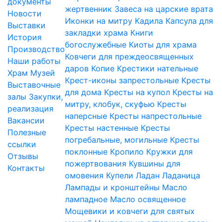
документы
жертвенник
Завеса на царские врата
Новости
Иконки на митру
Кадила
Капсула для
Выставки
закладки храма
Книги
История
богослужебные
Киоты для храма
Производство
Ковчеги для преждеосвященных
Наши работы
даров
Копие
Крестики нательные
Храм
Музей
Крест-иконы запрестольные
Кресты
Выставочные
для дома
Кресты на купол
Кресты на
залы
Закупки,
митру, клобук, скуфью
Кресты
реализация
наперсные
Кресты напрестольные
Вакансии
Кресты настенные
Кресты
Полезные
погребальные, могильные
Кресты
ссылки
поклонные
Кропило
Кружки для
Отзывы
пожертвования
Кувшины для
Контакты
омовения
Купели
Ладан
Ладаница
Лампады и кронштейны
Масло
лампадное
Масло освященное
Мощевики и ковчеги для святых