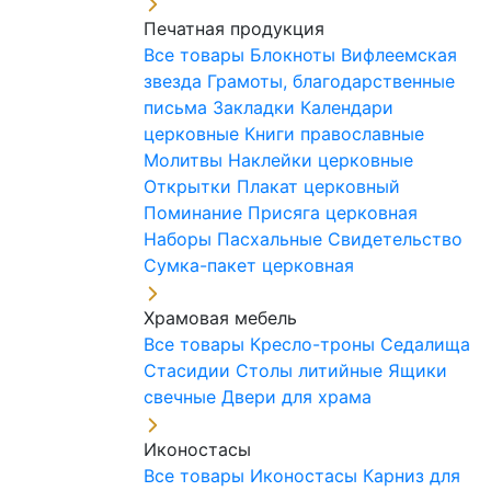
Печатная продукция
Все товары
Блокноты
Вифлеемская
звезда
Грамоты, благодарственные
письма
Закладки
Календари
церковные
Книги православные
Молитвы
Наклейки церковные
Открытки
Плакат церковный
Поминание
Присяга церковная
Наборы Пасхальные
Свидетельство
Сумка-пакет церковная
Храмовая мебель
Все товары
Кресло-троны
Седалища
Стасидии
Столы литийные
Ящики
свечные
Двери для храма
Иконостасы
Все товары
Иконостасы
Карниз для