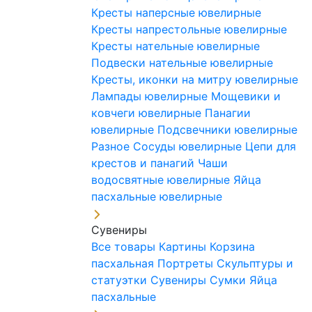
Кресты наперсные ювелирные
Кресты напрестольные ювелирные
Кресты нательные ювелирные
Подвески нательные ювелирные
Кресты, иконки на митру ювелирные
Лампады ювелирные
Мощевики и
ковчеги ювелирные
Панагии
ювелирные
Подсвечники ювелирные
Разное
Сосуды ювелирные
Цепи для
крестов и панагий
Чаши
водосвятные ювелирные
Яйца
пасхальные ювелирные
Сувениры
Все товары
Картины
Корзина
пасхальная
Портреты
Скульптуры и
статуэтки
Сувениры
Сумки
Яйца
пасхальные