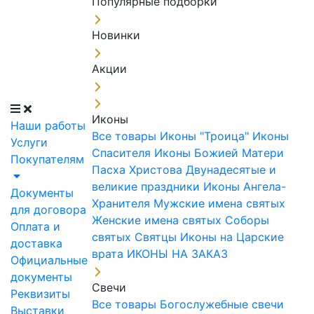
Популярные подборки
Новинки
Акции
Иконы
Наши работы
Все товары
Иконы "Троица"
Иконы
Услуги
Спасителя
Иконы Божией Матери
Покупателям
Пасха Христова
Двунадесятые и
великие праздники
Иконы Ангела-
Документы
Хранителя
Мужские имена святых
для договора
Женские имена святых
Соборы
Оплата и
святых
Святцы
Иконы на Царские
доставка
врата
ИКОНЫ НА ЗАКАЗ
Официальные
документы
Свечи
Реквизиты
Все товары
Богослужебные свечи
Выставки