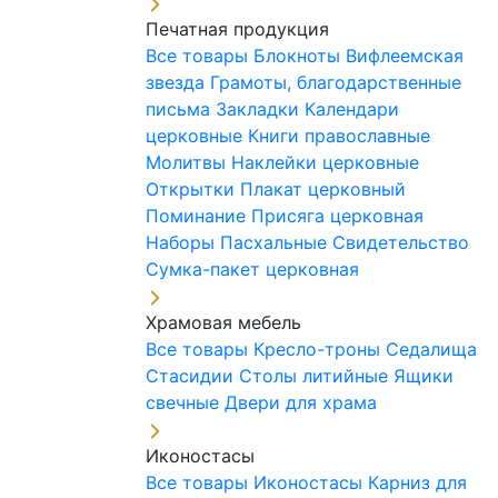
Печатная продукция
Все товары
Блокноты
Вифлеемская
звезда
Грамоты, благодарственные
письма
Закладки
Календари
церковные
Книги православные
Молитвы
Наклейки церковные
Открытки
Плакат церковный
Поминание
Присяга церковная
Наборы Пасхальные
Свидетельство
Сумка-пакет церковная
Храмовая мебель
Все товары
Кресло-троны
Седалища
Стасидии
Столы литийные
Ящики
свечные
Двери для храма
Иконостасы
Все товары
Иконостасы
Карниз для