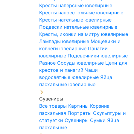
Кресты наперсные ювелирные
Кресты напрестольные ювелирные
Кресты нательные ювелирные
Подвески нательные ювелирные
Кресты, иконки на митру ювелирные
Лампады ювелирные
Мощевики и
ковчеги ювелирные
Панагии
ювелирные
Подсвечники ювелирные
Разное
Сосуды ювелирные
Цепи для
крестов и панагий
Чаши
водосвятные ювелирные
Яйца
пасхальные ювелирные
Сувениры
Все товары
Картины
Корзина
пасхальная
Портреты
Скульптуры и
статуэтки
Сувениры
Сумки
Яйца
пасхальные