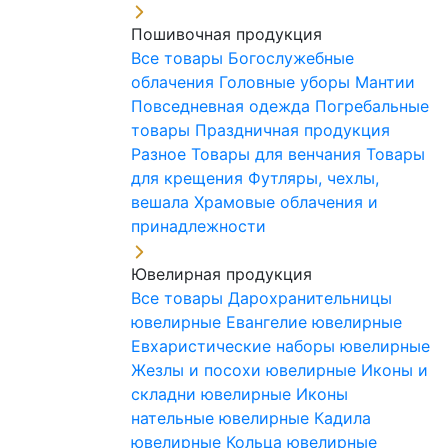
Пошивочная продукция
Все товары
Богослужебные
облачения
Головные уборы
Мантии
Повседневная одежда
Погребальные
товары
Праздничная продукция
Разное
Товары для венчания
Товары
для крещения
Футляры, чехлы,
вешала
Храмовые облачения и
принадлежности
Ювелирная продукция
Все товары
Дарохранительницы
ювелирные
Евангелие ювелирные
Евхаристические наборы ювелирные
Жезлы и посохи ювелирные
Иконы и
складни ювелирные
Иконы
нательные ювелирные
Кадила
ювелирные
Кольца ювелирные