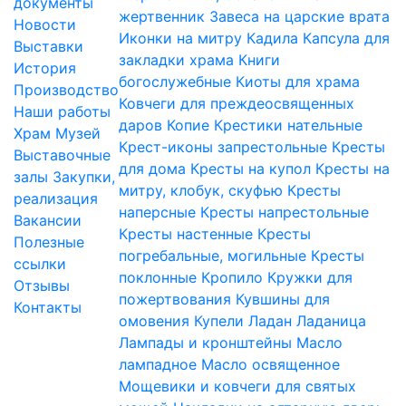
документы
жертвенник
Завеса на царские врата
Новости
Иконки на митру
Кадила
Капсула для
Выставки
закладки храма
Книги
История
богослужебные
Киоты для храма
Производство
Ковчеги для преждеосвященных
Наши работы
даров
Копие
Крестики нательные
Храм
Музей
Крест-иконы запрестольные
Кресты
Выставочные
для дома
Кресты на купол
Кресты на
залы
Закупки,
митру, клобук, скуфью
Кресты
реализация
наперсные
Кресты напрестольные
Вакансии
Кресты настенные
Кресты
Полезные
погребальные, могильные
Кресты
ссылки
поклонные
Кропило
Кружки для
Отзывы
пожертвования
Кувшины для
Контакты
омовения
Купели
Ладан
Ладаница
Лампады и кронштейны
Масло
лампадное
Масло освященное
Мощевики и ковчеги для святых