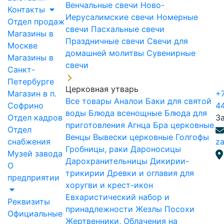
Венчальные свечи
Ново-
Контакты
Иерусалимские свечи
Номерные
Отдел продаж
свечи
Пасхальные свечи
Магазины в
Праздничные свечи
Свечи для
Москве
домашней молитвы
Сувенирные
Магазины в
свечи
Санкт-
Петербурге
Церковная утварь
Магазин в п.
+7
Все товары
Аналои
Баки для святой
Софрино
4
воды
Блюда всенощные
Блюда для
Отдел кадров
З
приготовления Агнца
Бра церковные
Отдел
Венцы
Вывески церковные
Голгофы
снабжения
za
Гробницы, раки
Дароносицы
Музей завода
Дарохранительницы
Дикирии-
О
трикирии
Древки и оглавия для
предприятии
хоругви и крест-икон
Евхаристический набор и
Реквизиты
принадлежности
Жезлы Посохи
Официальные
Жертвенники, Облачения на