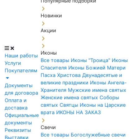
Популярные подборки
Новинки
Акции
Иконы
Наши работы
Все товары
Иконы "Троица"
Иконы
Услуги
Спасителя
Иконы Божией Матери
Покупателям
Пасха Христова
Двунадесятые и
великие праздники
Иконы Ангела-
Документы
Хранителя
Мужские имена святых
для договора
Женские имена святых
Соборы
Оплата и
святых
Святцы
Иконы на Царские
доставка
врата
ИКОНЫ НА ЗАКАЗ
Официальные
документы
Свечи
Реквизиты
Все товары
Богослужебные свечи
Выставки