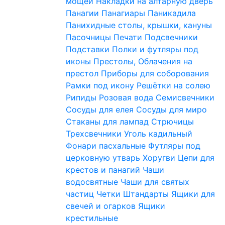
мощей
Накладки на алтарную дверь
Панагии
Панагиары
Паникадила
Панихидные столы, крышки, кануны
Пасочницы
Печати
Подсвечники
Подставки
Полки и футляры под
иконы
Престолы, Облачения на
престол
Приборы для соборования
Рамки под икону
Решётки на солею
Рипиды
Розовая вода
Семисвечники
Сосуды для елея
Сосуды для миро
Стаканы для лампад
Стрючицы
Трехсвечники
Уголь кадильный
Фонари пасхальные
Футляры под
церковную утварь
Хоругви
Цепи для
крестов и панагий
Чаши
водосвятные
Чаши для святых
частиц
Четки
Штандарты
Ящики для
свечей и огарков
Ящики
крестильные