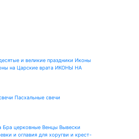
десятые и великие праздники
Иконы
оны на Царские врата
ИКОНЫ НА
свечи
Пасхальные свечи
ца
Бра церковные
Венцы
Вывески
евки и оглавия для хоругви и крест-