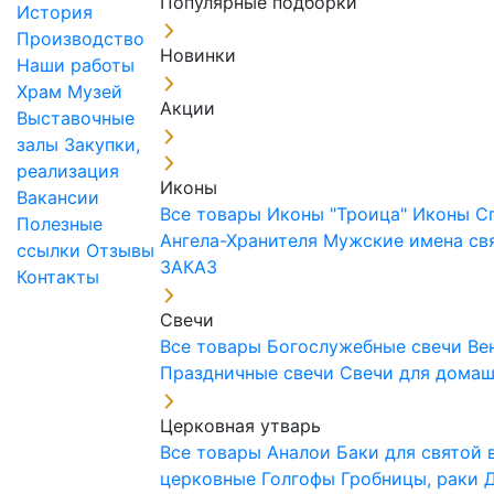
Популярные подборки
История
Производство
Новинки
Наши работы
Храм
Музей
Акции
Выставочные
залы
Закупки,
реализация
Иконы
Вакансии
Все товары
Иконы "Троица"
Иконы С
Полезные
Ангела-Хранителя
Мужские имена св
ссылки
Отзывы
ЗАКАЗ
Контакты
Свечи
Все товары
Богослужебные свечи
Ве
Праздничные свечи
Свечи для дома
Церковная утварь
Все товары
Аналои
Баки для святой
церковные
Голгофы
Гробницы, раки