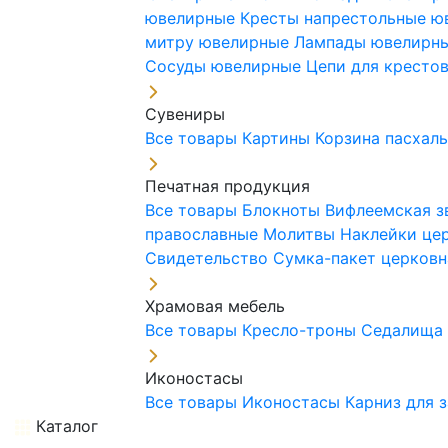
ювелирные
Кресты напрестольные 
митру ювелирные
Лампады ювелирн
Сосуды ювелирные
Цепи для кресто
Сувениры
Все товары
Картины
Корзина пасхал
Печатная продукция
Все товары
Блокноты
Вифлеемская з
православные
Молитвы
Наклейки це
Свидетельство
Сумка-пакет церковн
Храмовая мебель
Все товары
Кресло-троны
Седалищ
Иконостасы
Все товары
Иконостасы
Карниз для 
Каталог