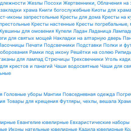
надлежности
Жезлы Посохи
Жертвенники, Облачения на
 закладки храма
Книги богослужебные
Киоты для храм
ст-иконы запрестольные
Кресты для дома
Кресты на 
апрестольные
Кресты настенные
Кресты погребальные,
Кувшины для омовения
Купели
Ладан
Ладаница
Лампад
еги для святых мощей
Накладки на алтарную дверь
Па
Пасочницы
Печати
Подсвечники
Подставки
Полки и фу
соборования
Рамки под икону
Решётки на солею
Рипи
таканы для лампад
Стрючицы
Трехсвечники
Уголь кад
для крестов и панагий
Чаши водосвятные
Чаши для св
ьные
ия
Головные уборы
Мантии
Повседневная одежда
Погре
ния
Товары для крещения
Футляры, чехлы, вешала
Храм
лирные
Евангелие ювелирные
Евхаристические набор
рные
Иконы нательные ювелирные
Кадила ювелирные
Ко