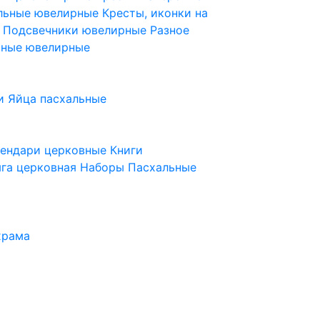
ельные ювелирные
Кресты, иконки на
е
Подсвечники ювелирные
Разное
ьные ювелирные
и
Яйца пасхальные
лендари церковные
Книги
га церковная
Наборы Пасхальные
храма