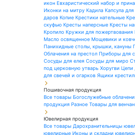
икон
Евхаристический набор и при
Иконки на митру
Кадила
Капсула для
даров
Копие
Крестики нательные
Кре
скуфью
Кресты наперсные
Кресты н
Кропило
Кружки для пожертвования
Масло освященное
Мощевики и ковч
Панихидные столы, крышки, кануны
Облачения на престол
Приборы для 
Сосуды для елея
Сосуды для миро
С
под церковную утварь
Хоругви
Цепи 
для свечей и огарков
Ящики крестил
Пошивочная продукция
Все товары
Богослужебные облачен
продукция
Разное
Товары для венча
Ювелирная продукция
Все товары
Дарохранительницы юве
ювелирные
Иконы и складни ювели