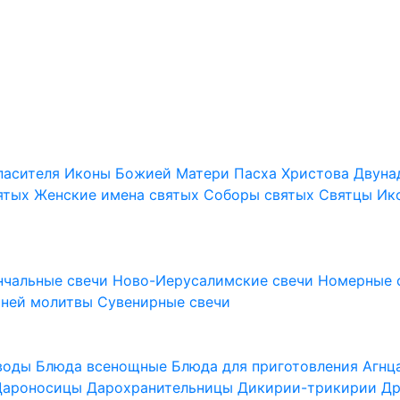
пасителя
Иконы Божией Матери
Пасха Христова
Двуна
ятых
Женские имена святых
Соборы святых
Святцы
Ик
нчальные свечи
Ново-Иерусалимские свечи
Номерные 
шней молитвы
Сувенирные свечи
 воды
Блюда всенощные
Блюда для приготовления Агн
Дароносицы
Дарохранительницы
Дикирии-трикирии
Др