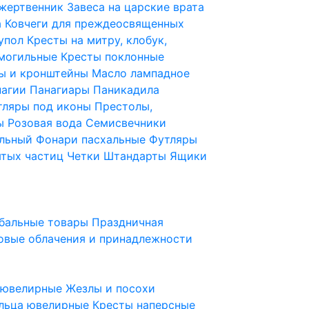
 жертвенник
Завеса на царские врата
а
Ковчеги для преждеосвященных
купол
Кресты на митру, клобук,
 могильные
Кресты поклонные
ы и кронштейны
Масло лампадное
нагии
Панагиары
Паникадила
тляры под иконы
Престолы,
ды
Розовая вода
Семисвечники
ильный
Фонари пасхальные
Футляры
ятых частиц
Четки
Штандарты
Ящики
бальные товары
Праздничная
овые облачения и принадлежности
ы ювелирные
Жезлы и посохи
льца ювелирные
Кресты наперсные