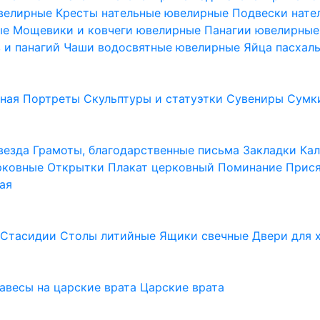
ювелирные
Кресты нательные ювелирные
Подвески нат
ые
Мощевики и ковчеги ювелирные
Панагии ювелирны
в и панагий
Чаши водосвятные ювелирные
Яйца пасхал
ьная
Портреты
Скульптуры и статуэтки
Сувениры
Сумк
везда
Грамоты, благодарственные письма
Закладки
Ка
рковные
Открытки
Плакат церковный
Поминание
Прися
ая
а
Стасидии
Столы литийные
Ящики свечные
Двери для 
завесы на царские врата
Царские врата