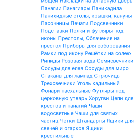
мощей
Накладки на алтарную дверь
Панагии
Панагиары
Паникадила
Панихидные столы, крышки, кануны
Пасочницы
Печати
Подсвечники
Подставки
Полки и футляры под
иконы
Престолы, Облачения на
престол
Приборы для соборования
Рамки под икону
Решётки на солею
Рипиды
Розовая вода
Семисвечники
Сосуды для елея
Сосуды для миро
Стаканы для лампад
Стрючицы
Трехсвечники
Уголь кадильный
Фонари пасхальные
Футляры под
церковную утварь
Хоругви
Цепи для
крестов и панагий
Чаши
водосвятные
Чаши для святых
частиц
Четки
Штандарты
Ящики для
свечей и огарков
Ящики
крестильные