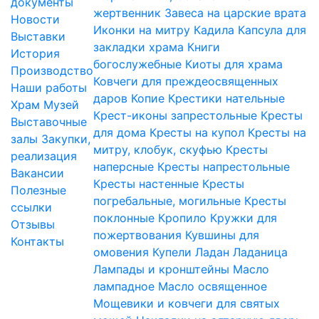
документы
жертвенник
Завеса на царские врата
Новости
Иконки на митру
Кадила
Капсула для
Выставки
закладки храма
Книги
История
богослужебные
Киоты для храма
Производство
Ковчеги для преждеосвященных
Наши работы
даров
Копие
Крестики нательные
Храм
Музей
Крест-иконы запрестольные
Кресты
Выставочные
для дома
Кресты на купол
Кресты на
залы
Закупки,
митру, клобук, скуфью
Кресты
реализация
наперсные
Кресты напрестольные
Вакансии
Кресты настенные
Кресты
Полезные
погребальные, могильные
Кресты
ссылки
поклонные
Кропило
Кружки для
Отзывы
пожертвования
Кувшины для
Контакты
омовения
Купели
Ладан
Ладаница
Лампады и кронштейны
Масло
лампадное
Масло освященное
Мощевики и ковчеги для святых