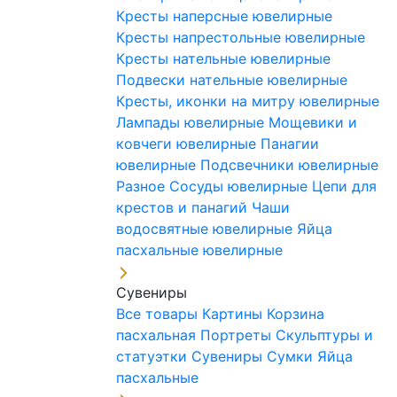
Кресты наперсные ювелирные
Кресты напрестольные ювелирные
Кресты нательные ювелирные
Подвески нательные ювелирные
Кресты, иконки на митру ювелирные
Лампады ювелирные
Мощевики и
ковчеги ювелирные
Панагии
ювелирные
Подсвечники ювелирные
Разное
Сосуды ювелирные
Цепи для
крестов и панагий
Чаши
водосвятные ювелирные
Яйца
пасхальные ювелирные
Сувениры
Все товары
Картины
Корзина
пасхальная
Портреты
Скульптуры и
статуэтки
Сувениры
Сумки
Яйца
пасхальные