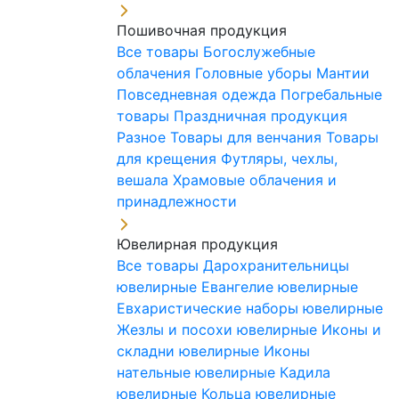
Пошивочная продукция
Все товары
Богослужебные
облачения
Головные уборы
Мантии
Повседневная одежда
Погребальные
товары
Праздничная продукция
Разное
Товары для венчания
Товары
для крещения
Футляры, чехлы,
вешала
Храмовые облачения и
принадлежности
Ювелирная продукция
Все товары
Дарохранительницы
ювелирные
Евангелие ювелирные
Евхаристические наборы ювелирные
Жезлы и посохи ювелирные
Иконы и
складни ювелирные
Иконы
нательные ювелирные
Кадила
ювелирные
Кольца ювелирные