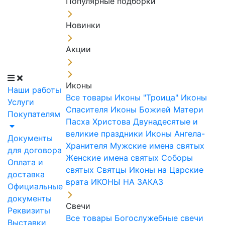
Популярные подборки
Новинки
Акции
Иконы
Наши работы
Все товары
Иконы "Троица"
Иконы
Услуги
Спасителя
Иконы Божией Матери
Покупателям
Пасха Христова
Двунадесятые и
великие праздники
Иконы Ангела-
Документы
Хранителя
Мужские имена святых
для договора
Женские имена святых
Соборы
Оплата и
святых
Святцы
Иконы на Царские
доставка
врата
ИКОНЫ НА ЗАКАЗ
Официальные
документы
Свечи
Реквизиты
Все товары
Богослужебные свечи
Выставки