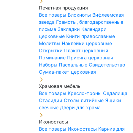
Печатная продукция
Все товары
Блокноты
Вифлеемская
звезда
Грамоты, благодарственные
письма
Закладки
Календари
церковные
Книги православные
Молитвы
Наклейки церковные
Открытки
Плакат церковный
Поминание
Присяга церковная
Наборы Пасхальные
Свидетельство
Сумка-пакет церковная
Храмовая мебель
Все товары
Кресло-троны
Седалища
Стасидии
Столы литийные
Ящики
свечные
Двери для храма
Иконостасы
Все товары
Иконостасы
Карниз для