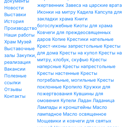
документы
жертвенник
Завеса на царские врата
Новости
Иконки на митру
Кадила
Капсула для
Выставки
закладки храма
Книги
История
богослужебные
Киоты для храма
Производство
Ковчеги для преждеосвященных
Наши работы
даров
Копие
Крестики нательные
Храм
Музей
Крест-иконы запрестольные
Кресты
Выставочные
для дома
Кресты на купол
Кресты на
залы
Закупки,
митру, клобук, скуфью
Кресты
реализация
наперсные
Кресты напрестольные
Вакансии
Кресты настенные
Кресты
Полезные
погребальные, могильные
Кресты
ссылки
поклонные
Кропило
Кружки для
Отзывы
пожертвования
Кувшины для
Контакты
омовения
Купели
Ладан
Ладаница
Лампады и кронштейны
Масло
лампадное
Масло освященное
Мощевики и ковчеги для святых