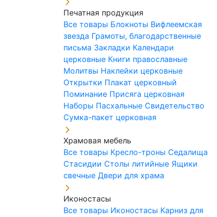
Печатная продукция
Все товары
Блокноты
Вифлеемская
звезда
Грамоты, благодарственные
письма
Закладки
Календари
церковные
Книги православные
Молитвы
Наклейки церковные
Открытки
Плакат церковный
Поминание
Присяга церковная
Наборы Пасхальные
Свидетельство
Сумка-пакет церковная
Храмовая мебель
Все товары
Кресло-троны
Седалища
Стасидии
Столы литийные
Ящики
свечные
Двери для храма
Иконостасы
Все товары
Иконостасы
Карниз для