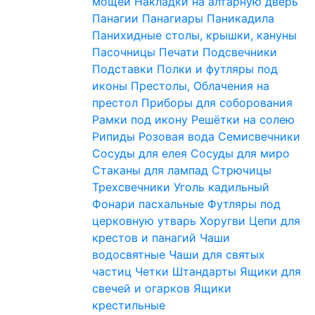
мощей
Накладки на алтарную дверь
Панагии
Панагиары
Паникадила
Панихидные столы, крышки, кануны
Пасочницы
Печати
Подсвечники
Подставки
Полки и футляры под
иконы
Престолы, Облачения на
престол
Приборы для соборования
Рамки под икону
Решётки на солею
Рипиды
Розовая вода
Семисвечники
Сосуды для елея
Сосуды для миро
Стаканы для лампад
Стрючицы
Трехсвечники
Уголь кадильный
Фонари пасхальные
Футляры под
церковную утварь
Хоругви
Цепи для
крестов и панагий
Чаши
водосвятные
Чаши для святых
частиц
Четки
Штандарты
Ящики для
свечей и огарков
Ящики
крестильные