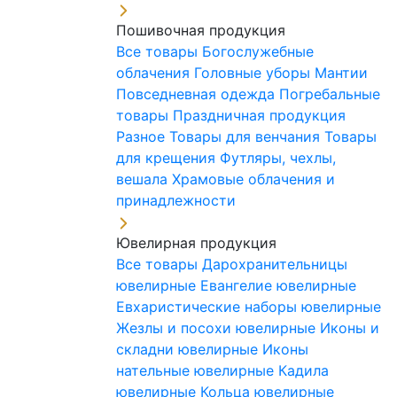
Пошивочная продукция
Все товары
Богослужебные
облачения
Головные уборы
Мантии
Повседневная одежда
Погребальные
товары
Праздничная продукция
Разное
Товары для венчания
Товары
для крещения
Футляры, чехлы,
вешала
Храмовые облачения и
принадлежности
Ювелирная продукция
Все товары
Дарохранительницы
ювелирные
Евангелие ювелирные
Евхаристические наборы ювелирные
Жезлы и посохи ювелирные
Иконы и
складни ювелирные
Иконы
нательные ювелирные
Кадила
ювелирные
Кольца ювелирные