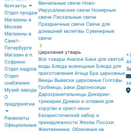
Венчальные свечи
Ново-
Контакты
Иерусалимские свечи
Номерные
Отдел продаж
свечи
Пасхальные свечи
Магазины в
Праздничные свечи
Свечи для
Москве
домашней молитвы
Сувенирные
Магазины в
свечи
Санкт-
Петербурге
Церковная утварь
Магазин в п.
+7
Все товары
Аналои
Баки для святой
Софрино
4
воды
Блюда всенощные
Блюда для
Отдел кадров
З
приготовления Агнца
Бра церковные
Отдел
Венцы
Вывески церковные
Голгофы
снабжения
za
Гробницы, раки
Дароносицы
Музей завода
Дарохранительницы
Дикирии-
О
трикирии
Древки и оглавия для
предприятии
хоругви и крест-икон
Евхаристический набор и
Реквизиты
принадлежности
Жезлы Посохи
Официальные
Жертвенники, Облачения на