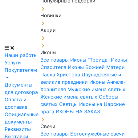
Популярные подборки
Новинки
Акции
Иконы
Наши работы
Все товары
Иконы "Троица"
Иконы
Услуги
Спасителя
Иконы Божией Матери
Покупателям
Пасха Христова
Двунадесятые и
великие праздники
Иконы Ангела-
Документы
Хранителя
Мужские имена святых
для договора
Женские имена святых
Соборы
Оплата и
святых
Святцы
Иконы на Царские
доставка
врата
ИКОНЫ НА ЗАКАЗ
Официальные
документы
Свечи
Реквизиты
Все товары
Богослужебные свечи
Выставки