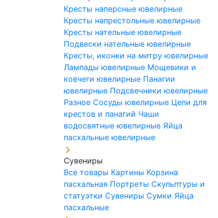
Кресты наперсные ювелирные
Кресты напрестольные ювелирные
Кресты нательные ювелирные
Подвески нательные ювелирные
Кресты, иконки на митру ювелирные
Лампады ювелирные
Мощевики и
ковчеги ювелирные
Панагии
ювелирные
Подсвечники ювелирные
Разное
Сосуды ювелирные
Цепи для
крестов и панагий
Чаши
водосвятные ювелирные
Яйца
пасхальные ювелирные
Сувениры
Все товары
Картины
Корзина
пасхальная
Портреты
Скульптуры и
статуэтки
Сувениры
Сумки
Яйца
пасхальные