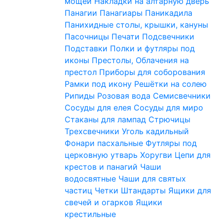
мощей
Накладки на алтарную дверь
Панагии
Панагиары
Паникадила
Панихидные столы, крышки, кануны
Пасочницы
Печати
Подсвечники
Подставки
Полки и футляры под
иконы
Престолы, Облачения на
престол
Приборы для соборования
Рамки под икону
Решётки на солею
Рипиды
Розовая вода
Семисвечники
Сосуды для елея
Сосуды для миро
Стаканы для лампад
Стрючицы
Трехсвечники
Уголь кадильный
Фонари пасхальные
Футляры под
церковную утварь
Хоругви
Цепи для
крестов и панагий
Чаши
водосвятные
Чаши для святых
частиц
Четки
Штандарты
Ящики для
свечей и огарков
Ящики
крестильные