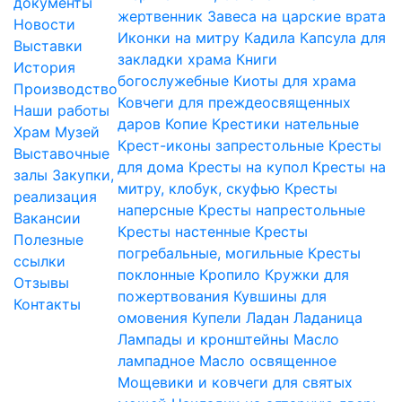
документы
жертвенник
Завеса на царские врата
Новости
Иконки на митру
Кадила
Капсула для
Выставки
закладки храма
Книги
История
богослужебные
Киоты для храма
Производство
Ковчеги для преждеосвященных
Наши работы
даров
Копие
Крестики нательные
Храм
Музей
Крест-иконы запрестольные
Кресты
Выставочные
для дома
Кресты на купол
Кресты на
залы
Закупки,
митру, клобук, скуфью
Кресты
реализация
наперсные
Кресты напрестольные
Вакансии
Кресты настенные
Кресты
Полезные
погребальные, могильные
Кресты
ссылки
поклонные
Кропило
Кружки для
Отзывы
пожертвования
Кувшины для
Контакты
омовения
Купели
Ладан
Ладаница
Лампады и кронштейны
Масло
лампадное
Масло освященное
Мощевики и ковчеги для святых