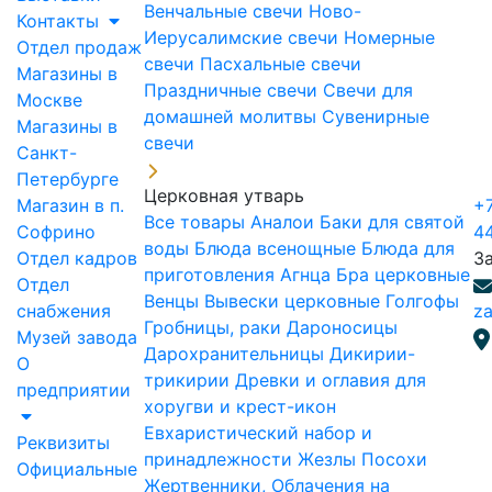
Венчальные свечи
Ново-
Контакты
Иерусалимские свечи
Номерные
Отдел продаж
свечи
Пасхальные свечи
Магазины в
Праздничные свечи
Свечи для
Москве
домашней молитвы
Сувенирные
Магазины в
свечи
Санкт-
Петербурге
Церковная утварь
Магазин в п.
+7
Все товары
Аналои
Баки для святой
Софрино
4
воды
Блюда всенощные
Блюда для
Отдел кадров
З
приготовления Агнца
Бра церковные
Отдел
Венцы
Вывески церковные
Голгофы
снабжения
za
Гробницы, раки
Дароносицы
Музей завода
Дарохранительницы
Дикирии-
О
трикирии
Древки и оглавия для
предприятии
хоругви и крест-икон
Евхаристический набор и
Реквизиты
принадлежности
Жезлы Посохи
Официальные
Жертвенники, Облачения на