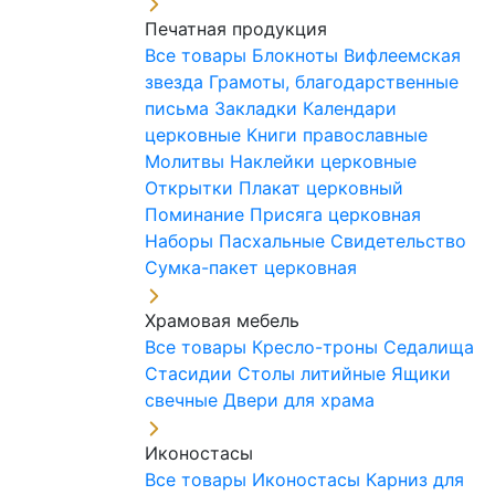
Печатная продукция
Все товары
Блокноты
Вифлеемская
звезда
Грамоты, благодарственные
письма
Закладки
Календари
церковные
Книги православные
Молитвы
Наклейки церковные
Открытки
Плакат церковный
Поминание
Присяга церковная
Наборы Пасхальные
Свидетельство
Сумка-пакет церковная
Храмовая мебель
Все товары
Кресло-троны
Седалища
Стасидии
Столы литийные
Ящики
свечные
Двери для храма
Иконостасы
Все товары
Иконостасы
Карниз для