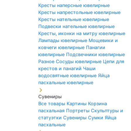
Кресты наперсные ювелирные
Кресты напрестольные ювелирные
Кресты нательные ювелирные
Подвески нательные ювелирные
Кресты, иконки на митру ювелирные
Лампады ювелирные
Мощевики и
ковчеги ювелирные
Панагии
ювелирные
Подсвечники ювелирные
Разное
Сосуды ювелирные
Цепи для
крестов и панагий
Чаши
водосвятные ювелирные
Яйца
пасхальные ювелирные
Сувениры
Все товары
Картины
Корзина
пасхальная
Портреты
Скульптуры и
статуэтки
Сувениры
Сумки
Яйца
пасхальные