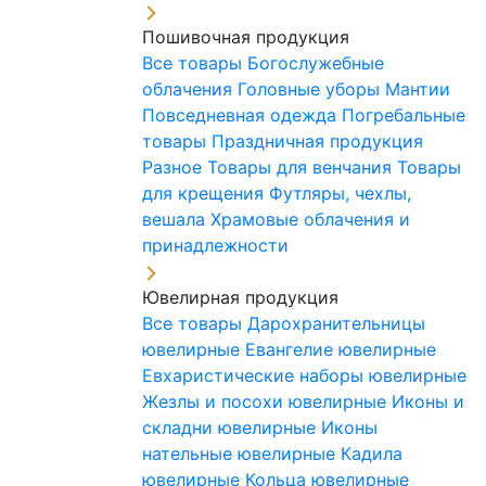
Пошивочная продукция
Все товары
Богослужебные
облачения
Головные уборы
Мантии
Повседневная одежда
Погребальные
товары
Праздничная продукция
Разное
Товары для венчания
Товары
для крещения
Футляры, чехлы,
вешала
Храмовые облачения и
принадлежности
Ювелирная продукция
Все товары
Дарохранительницы
ювелирные
Евангелие ювелирные
Евхаристические наборы ювелирные
Жезлы и посохи ювелирные
Иконы и
складни ювелирные
Иконы
нательные ювелирные
Кадила
ювелирные
Кольца ювелирные