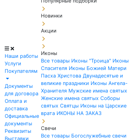
Популярные подборки
Новинки
Акции
Иконы
Наши работы
Все товары
Иконы "Троица"
Иконы
Услуги
Спасителя
Иконы Божией Матери
Покупателям
Пасха Христова
Двунадесятые и
великие праздники
Иконы Ангела-
Документы
Хранителя
Мужские имена святых
для договора
Женские имена святых
Соборы
Оплата и
святых
Святцы
Иконы на Царские
доставка
врата
ИКОНЫ НА ЗАКАЗ
Официальные
документы
Свечи
Реквизиты
Все товары
Богослужебные свечи
Выставки