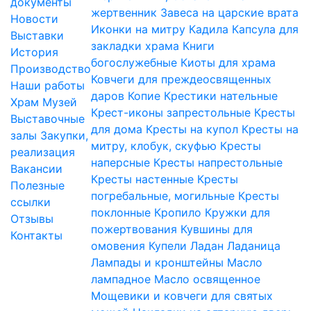
документы
жертвенник
Завеса на царские врата
Новости
Иконки на митру
Кадила
Капсула для
Выставки
закладки храма
Книги
История
богослужебные
Киоты для храма
Производство
Ковчеги для преждеосвященных
Наши работы
даров
Копие
Крестики нательные
Храм
Музей
Крест-иконы запрестольные
Кресты
Выставочные
для дома
Кресты на купол
Кресты на
залы
Закупки,
митру, клобук, скуфью
Кресты
реализация
наперсные
Кресты напрестольные
Вакансии
Кресты настенные
Кресты
Полезные
погребальные, могильные
Кресты
ссылки
поклонные
Кропило
Кружки для
Отзывы
пожертвования
Кувшины для
Контакты
омовения
Купели
Ладан
Ладаница
Лампады и кронштейны
Масло
лампадное
Масло освященное
Мощевики и ковчеги для святых