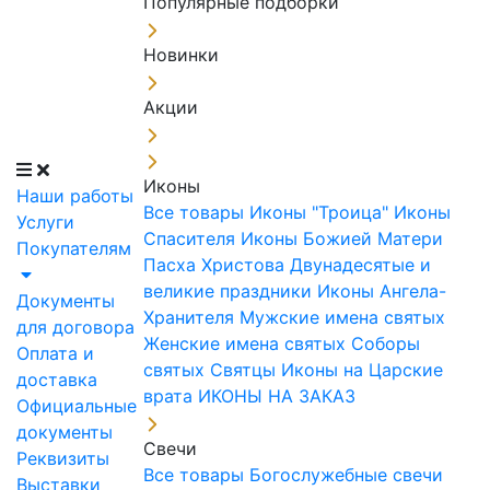
Популярные подборки
Новинки
Акции
Иконы
Наши работы
Все товары
Иконы "Троица"
Иконы
Услуги
Спасителя
Иконы Божией Матери
Покупателям
Пасха Христова
Двунадесятые и
великие праздники
Иконы Ангела-
Документы
Хранителя
Мужские имена святых
для договора
Женские имена святых
Соборы
Оплата и
святых
Святцы
Иконы на Царские
доставка
врата
ИКОНЫ НА ЗАКАЗ
Официальные
документы
Свечи
Реквизиты
Все товары
Богослужебные свечи
Выставки