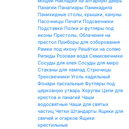
мощей
Накладки на алтарную дверь
Панагии
Панагиары
Паникадила
Панихидные столы, крышки, кануны
Пасочницы
Печати
Подсвечники
Подставки
Полки и футляры под
иконы
Престолы, Облачения на
престол
Приборы для соборования
Рамки под икону
Решётки на солею
Рипиды
Розовая вода
Семисвечники
Сосуды для елея
Сосуды для миро
Стаканы для лампад
Стрючицы
Трехсвечники
Уголь кадильный
Фонари пасхальные
Футляры под
церковную утварь
Хоругви
Цепи для
крестов и панагий
Чаши
водосвятные
Чаши для святых
частиц
Четки
Штандарты
Ящики для
свечей и огарков
Ящики
крестильные