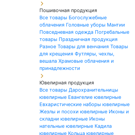
Пошивочная продукция
Все товары
Богослужебные
облачения
Головные уборы
Мантии
Повседневная одежда
Погребальные
товары
Праздничная продукция
Разное
Товары для венчания
Товары
для крещения
Футляры, чехлы,
вешала
Храмовые облачения и
принадлежности
Ювелирная продукция
Все товары
Дарохранительницы
ювелирные
Евангелие ювелирные
Евхаристические наборы ювелирные
Жезлы и посохи ювелирные
Иконы и
складни ювелирные
Иконы
нательные ювелирные
Кадила
ювелирные
Кольца ювелирные