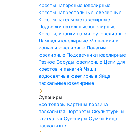
Кресты наперсные ювелирные
Кресты напрестольные ювелирные
Кресты нательные ювелирные
Подвески нательные ювелирные
Кресты, иконки на митру ювелирные
Лампады ювелирные
Мощевики и
ковчеги ювелирные
Панагии
ювелирные
Подсвечники ювелирные
Разное
Сосуды ювелирные
Цепи для
крестов и панагий
Чаши
водосвятные ювелирные
Яйца
пасхальные ювелирные
Сувениры
Все товары
Картины
Корзина
пасхальная
Портреты
Скульптуры и
статуэтки
Сувениры
Сумки
Яйца
пасхальные