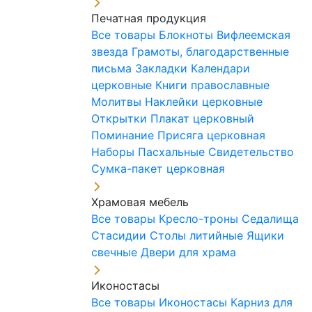
Печатная продукция
Все товары
Блокноты
Вифлеемская
звезда
Грамоты, благодарственные
письма
Закладки
Календари
церковные
Книги православные
Молитвы
Наклейки церковные
Открытки
Плакат церковный
Поминание
Присяга церковная
Наборы Пасхальные
Свидетельство
Сумка-пакет церковная
Храмовая мебель
Все товары
Кресло-троны
Седалища
Стасидии
Столы литийные
Ящики
свечные
Двери для храма
Иконостасы
Все товары
Иконостасы
Карниз для