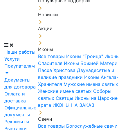
Популярные подборки
Новинки
Акции
Иконы
Наши работы
Все товары
Иконы "Троица"
Иконы
Услуги
Спасителя
Иконы Божией Матери
Покупателям
Пасха Христова
Двунадесятые и
великие праздники
Иконы Ангела-
Документы
Хранителя
Мужские имена святых
для договора
Женские имена святых
Соборы
Оплата и
святых
Святцы
Иконы на Царские
доставка
врата
ИКОНЫ НА ЗАКАЗ
Официальные
документы
Свечи
Реквизиты
Все товары
Богослужебные свечи
Выставки