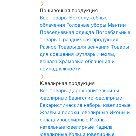
Пошивочная продукция
Все товары
Богослужебные
облачения
Головные уборы
Мантии
Повседневная одежда
Погребальные
товары
Праздничная продукция
Разное
Товары для венчания
Товары
для крещения
Футляры, чехлы,
вешала
Храмовые облачения и
принадлежности
Ювелирная продукция
Все товары
Дарохранительницы
ювелирные
Евангелие ювелирные
Евхаристические наборы ювелирные
Жезлы и посохи ювелирные
Иконы и
складни ювелирные
Иконы
нательные ювелирные
Кадила
ювелирные
Кольца ювелирные