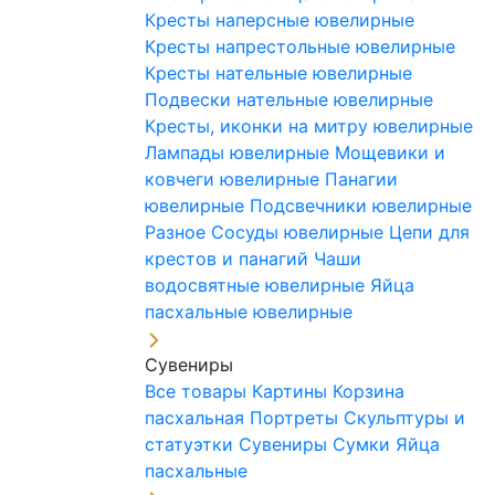
Кресты наперсные ювелирные
Кресты напрестольные ювелирные
Кресты нательные ювелирные
Подвески нательные ювелирные
Кресты, иконки на митру ювелирные
Лампады ювелирные
Мощевики и
ковчеги ювелирные
Панагии
ювелирные
Подсвечники ювелирные
Разное
Сосуды ювелирные
Цепи для
крестов и панагий
Чаши
водосвятные ювелирные
Яйца
пасхальные ювелирные
Сувениры
Все товары
Картины
Корзина
пасхальная
Портреты
Скульптуры и
статуэтки
Сувениры
Сумки
Яйца
пасхальные