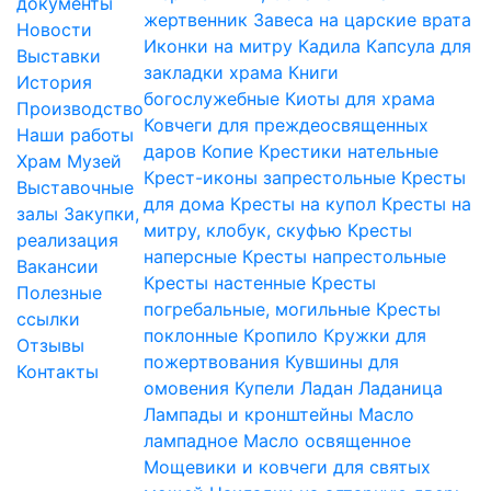
документы
жертвенник
Завеса на царские врата
Новости
Иконки на митру
Кадила
Капсула для
Выставки
закладки храма
Книги
История
богослужебные
Киоты для храма
Производство
Ковчеги для преждеосвященных
Наши работы
даров
Копие
Крестики нательные
Храм
Музей
Крест-иконы запрестольные
Кресты
Выставочные
для дома
Кресты на купол
Кресты на
залы
Закупки,
митру, клобук, скуфью
Кресты
реализация
наперсные
Кресты напрестольные
Вакансии
Кресты настенные
Кресты
Полезные
погребальные, могильные
Кресты
ссылки
поклонные
Кропило
Кружки для
Отзывы
пожертвования
Кувшины для
Контакты
омовения
Купели
Ладан
Ладаница
Лампады и кронштейны
Масло
лампадное
Масло освященное
Мощевики и ковчеги для святых