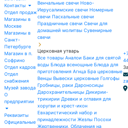
Венчальные свечи
Ново-
Контакты
Иерусалимские свечи
Номерные
Отдел продаж
свечи
Пасхальные свечи
Магазины в
Праздничные свечи
Свечи для
Москве
домашней молитвы
Сувенирные
Магазины в
свечи
Санкт-
Петербурге
Церковная утварь
Магазин в п.
+7
Все товары
Аналои
Баки для святой
Софрино
4
воды
Блюда всенощные
Блюда для
Отдел кадров
З
приготовления Агнца
Бра церковные
Отдел
Венцы
Вывески церковные
Голгофы
снабжения
za
Гробницы, раки
Дароносицы
Музей завода
Дарохранительницы
Дикирии-
О
трикирии
Древки и оглавия для
предприятии
хоругви и крест-икон
Евхаристический набор и
Реквизиты
принадлежности
Жезлы Посохи
Официальные
Жертвенники, Облачения на