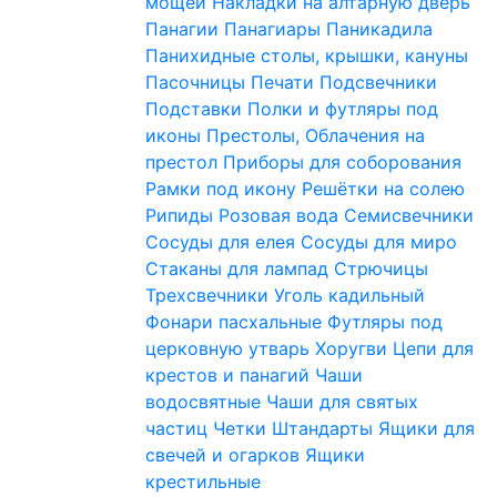
мощей
Накладки на алтарную дверь
Панагии
Панагиары
Паникадила
Панихидные столы, крышки, кануны
Пасочницы
Печати
Подсвечники
Подставки
Полки и футляры под
иконы
Престолы, Облачения на
престол
Приборы для соборования
Рамки под икону
Решётки на солею
Рипиды
Розовая вода
Семисвечники
Сосуды для елея
Сосуды для миро
Стаканы для лампад
Стрючицы
Трехсвечники
Уголь кадильный
Фонари пасхальные
Футляры под
церковную утварь
Хоругви
Цепи для
крестов и панагий
Чаши
водосвятные
Чаши для святых
частиц
Четки
Штандарты
Ящики для
свечей и огарков
Ящики
крестильные