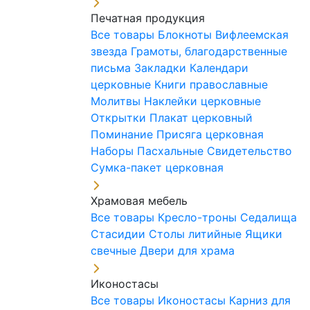
Печатная продукция
Все товары
Блокноты
Вифлеемская
звезда
Грамоты, благодарственные
письма
Закладки
Календари
церковные
Книги православные
Молитвы
Наклейки церковные
Открытки
Плакат церковный
Поминание
Присяга церковная
Наборы Пасхальные
Свидетельство
Сумка-пакет церковная
Храмовая мебель
Все товары
Кресло-троны
Седалища
Стасидии
Столы литийные
Ящики
свечные
Двери для храма
Иконостасы
Все товары
Иконостасы
Карниз для